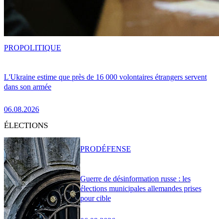
PRO
POLITIQUE
L'Ukraine estime que près de 16 000 volontaires étrangers servent
dans son armée
06.08.2026
ÉLECTIONS
PRO
DÉFENSE
Guerre de désinformation russe : les
élections municipales allemandes prises
pour cible