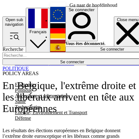
Ga naar de hoofdinhoud
Se connecter
Open sub
Close menu
English
navigation
Français
Deutsch
Vous êtes déconnecté.
Recherche
Se connecter
Español
Lumières éteintes
Se connecter
Rapporteur
Politique
Économie
Newsletters
Evénements
Em
POLITIQUE
POLICY AREAS
En Belgique, l'extrême droite et
Economie
Politique
les libéraux arrivent en tête aux
Agriculture et Alimentation
Santé
Européennes
Technologies
Energie, Environnement et Transport
Défense
Les résultats des élections européennes en Belgique donnent
l’extrême droite eurosceptique et les libéraux comme grands