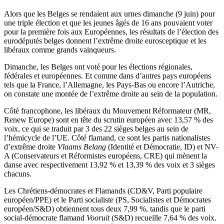
Alors que les Belges se rendaient aux urnes dimanche (9 juin) pour
une triple élection et que les jeunes âgés de 16 ans pouvaient voter
pour la première fois aux Européennes, les résultats de l’élection des
eurodéputés belges donnent l’extrême droite eurosceptique et les
libéraux comme grands vainqueurs.
Dimanche, les Belges ont voté pour les élections régionales,
fédérales et européennes. Et comme dans d’autres pays européens
tels que la France, l’Allemagne, les Pays-Bas ou encore l’Autriche,
on constate une montée de l’extrême droite au sein de la population.
Côté francophone, les libéraux du Mouvement Réformateur (MR,
Renew Europe) sont en tête du scrutin européen avec 13,57 % des
voix, ce qui se traduit par 3 des 22 sièges belges au sein de
l’hémicycle de l’UE. Côté flamand, ce sont les partis nationalistes
d’extrême droite
Vlaams Belang
(Identité et Démocratie, ID) et NV-
A (Conservateurs et Réformistes européens, CRE) qui mènent la
danse avec respectivement 13,92 % et 13,39 % des voix et 3 sièges
chacuns.
Les Chrétiens-démocrates et Flamands (CD&V, Parti populaire
européen/PPE) et le Parti socialiste (PS, Socialistes et Démocrates
européen/S&D) obtiennent tous deux 7,99 %, tandis que le parti
social-démocrate flamand
Vooruit
(S&D) recueille 7,64 % des voix.