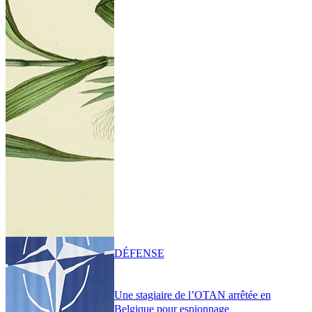
DÉFENSE
Une stagiaire de l’OTAN arrêtée en
Belgique pour espionnage