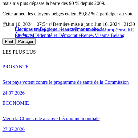
mais n’a plus dépasse la barre des 90 % depuis 2009.
Cette année, les citoyens belges étaient 89,82 % à participer au vote.
Jun 10, 2024 - 07:54
Dernière mise à jour: Jun 10, 2024 - 21:30
Élections en Belgique : les extrêmes en tête des
Politique
Belgique
conservateurs et réformistes européens
CRE
sondages
Élections
ID
Identité et Démocratie
Renew
Vlaams Belang
Print
Partager
LES PLUS LUS
PRO
SANTÉ
Sept pays votent contre le programme de santé de la Commission
24.07.2026
ÉCONOMIE
Merci la Chine : elle a sauvé l’économie mondiale
27.07.2026