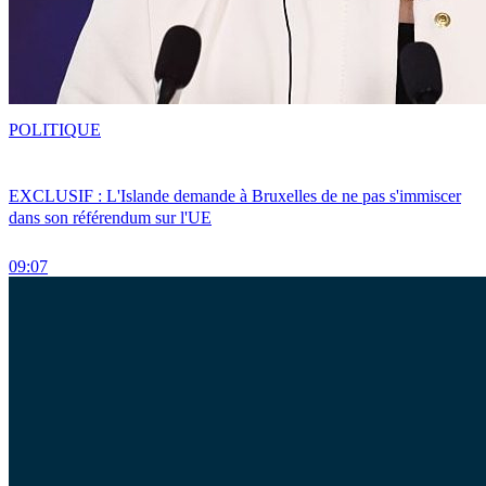
POLITIQUE
EXCLUSIF : L'Islande demande à Bruxelles de ne pas s'immiscer
dans son référendum sur l'UE
09:07