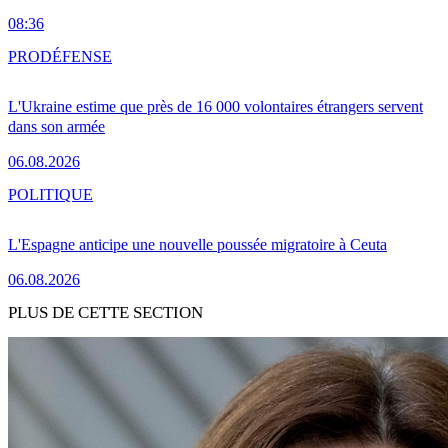
08:36
PRO
DÉFENSE
L'Ukraine estime que près de 16 000 volontaires étrangers servent
dans son armée
06.08.2026
POLITIQUE
L'Espagne anticipe une nouvelle poussée migratoire à Ceuta
06.08.2026
PLUS DE CETTE SECTION