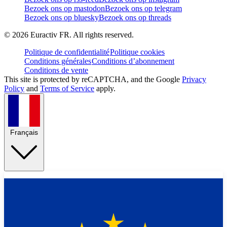
Bezoek ons op mastodon
Bezoek ons op telegram
Bezoek ons op bluesky
Bezoek ons op threads
©
2026
Euractiv FR. All rights reserved.
Politique de confidentialité
Politique cookies
Conditions générales
Conditions d’abonnement
Conditions de vente
This site is protected by reCAPTCHA, and the Google
Privacy
Policy
and
Terms of Service
apply.
Français