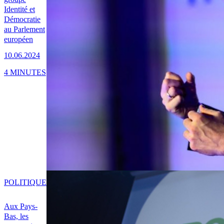
Identité et
Démocratie
au Parlement
européen
10.06.2024
4 MINUTES
POLITIQUE
Aux Pays-
Bas, les