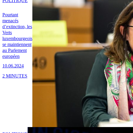
POLITIQUE
Pourtant
menacés
d’extinction, les
Verts
luxembourgeois
se maintiennent
au Parlement
européen
10.06.2024
2 MINUTES