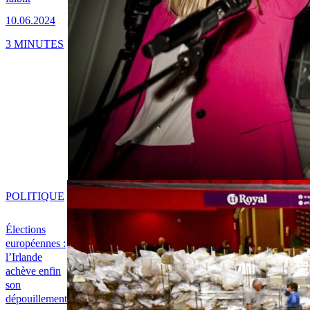
10.06.2024
3 MINUTES
POLITIQUE
Élections
européennes :
l’Irlande
achève enfin
son
dépouillement