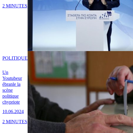
2 MINUTES
POLITIQUE
Un
Youtubeur
ébranle la
scène
politique
chypriote
10.06.2024
2 MINUTES