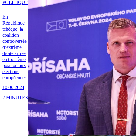
POLITIQUE
En
République
tchèque, la
coalition
controversée
d’extrême
droite arrive
en troisième
position aux
élections
européennes
10.06.2024
2 MINUTES