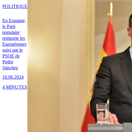
POLITIQUE
En Espagne,
le Parti
populaire
remporte les
Européennes
suivi par le
PSOE de
Pedro
Sánchez
10.06.2024
4 MINUTES