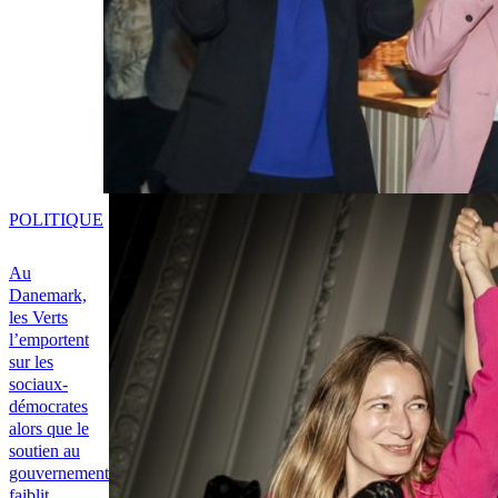
POLITIQUE
Au
Danemark,
les Verts
l’emportent
sur les
sociaux-
démocrates
alors que le
soutien au
gouvernement
faiblit