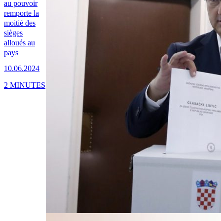
au pouvoir
remporte la
moitié des
sièges
alloués au
pays
10.06.2024
2 MINUTES