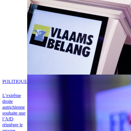
POLITIQUE
L’extrême
droite
autrichienne
souhaite que
l’AfD
réintègre le
groupe