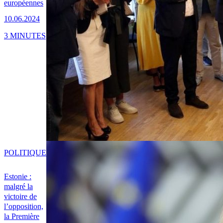
européennes
10.06.2024
3 MINUTES
POLITIQUE
Estonie :
malgré la
victoire de
l’opposition,
la Première