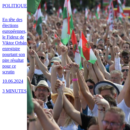
POLITIQUE
En tête des
élections
européennes,
le Fidesz de
Viktor Orbán
enregistre
pourtant son
pire résultat
pour ce
scrutin
10.06.2024
3 MINUTES