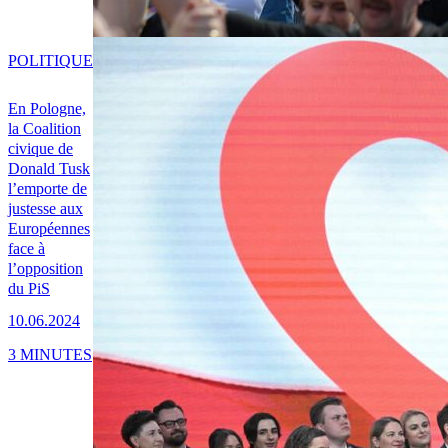
POLITIQUE
En Pologne,
la Coalition
civique de
Donald Tusk
l’emporte de
justesse aux
Européennes
face à
l’opposition
du PiS
10.06.2024
3 MINUTES