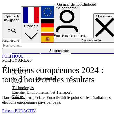
Ga naar de hoofdinhoud
Se connecter
Open sub
Close menu
English
navigation
Français
Deutsch
Vous êtes déconnecté.
Recherche
Se connecter
Español
Lumières éteintes
Se connecter
Rapporteur
Politique
Économie
Newsletters
Evénements
Em
POLITIQUE
POLICY AREAS
Élections européennes 2024 :
Economie
Politique
tour d'horizon des résultats
Agriculture et Alimentation
Santé
Technologies
Energie, Environnement et Transport
Défense
Dans cette édition spéciale, Euractiv fait le point sur les résultats des
élections européennes pays par pays.
Réseau EURACTIV