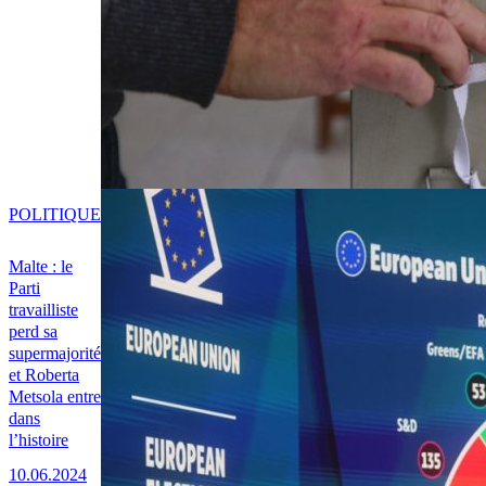
POLITIQUE
Malte : le
Parti
travailliste
perd sa
supermajorité
et Roberta
Metsola entre
dans
l’histoire
10.06.2024