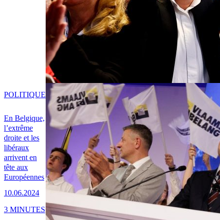
POLITIQUE
En Belgique,
l’extrême
droite et les
libéraux
arrivent en
tête aux
Européennes
10.06.2024
3 MINUTES