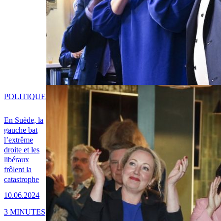
POLITIQUE
En Suède, la
gauche bat
l’extrême
droite et les
libéraux
frôlent la
catastrophe
10.06.2024
3 MINUTES