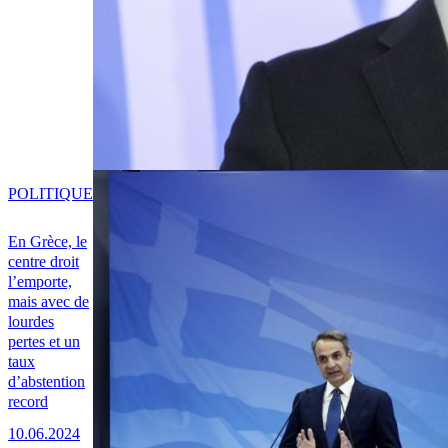
POLITIQUE
En Grèce, le
centre droit
l’emporte,
mais avec de
lourdes
pertes et un
taux
d’abstention
record
10.06.2024