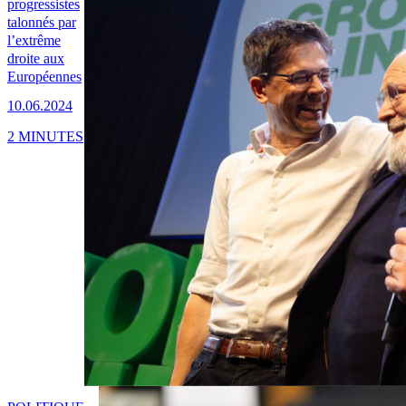
progressistes
talonnés par
l’extrême
droite aux
Européennes
10.06.2024
2 MINUTES