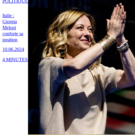
POLITIQUE
Italie :
Giorgia
Meloni
conforte sa
position
10.06.2024
4 MINUTES