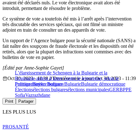
avaient été déclarés nuls. Le vote électronique avait alors été
introduit, permettant de résoudre le problème.
Ce système de vote a toutefois été mis à l’arrêt après l’intervention
très discutable des services spéciaux, qui ont filmé un ministre
adjoint en train de consulter un des appareils de vote.
Un rapport de l’Agence bulgare pour la sécurité nationale (SANS) a
fait naître des soupçons de fraude électorale et les dispositifs ont été
retirés, alors que la plupart des infractions sont commises avec des
bulletins de vote en papier.
[Édité par Anne-Sophie Gayet]
L’élargissement de Schengen à la Bulgarie et la
Oct 30, 2023 - 11:38
Roumanie aidera à lutter contre le terrorisme, selon le
Dernière mise à jour: Oct 30, 2023 - 11:39
Premier ministre bulgare
Politique
Boyko Borissov
Bulgarie
Bulgarie démocratique
Élections
élections bulgares
élections municipales
GERB
PPE
Sofia
Vazrazhdane
Print
Partager
LES PLUS LUS
PRO
SANTÉ