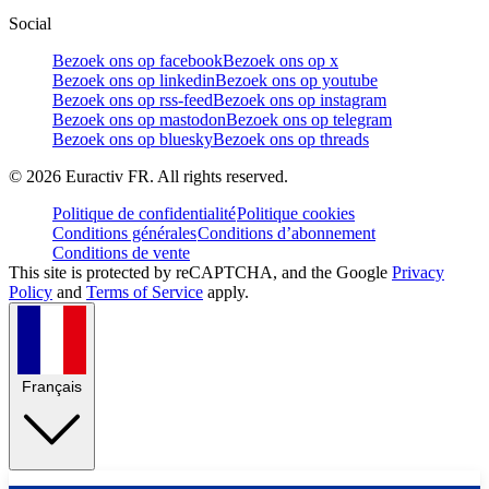
Social
Bezoek ons op facebook
Bezoek ons op x
Bezoek ons op linkedin
Bezoek ons op youtube
Bezoek ons op rss-feed
Bezoek ons op instagram
Bezoek ons op mastodon
Bezoek ons op telegram
Bezoek ons op bluesky
Bezoek ons op threads
©
2026
Euractiv FR. All rights reserved.
Politique de confidentialité
Politique cookies
Conditions générales
Conditions d’abonnement
Conditions de vente
This site is protected by reCAPTCHA, and the Google
Privacy
Policy
and
Terms of Service
apply.
Français