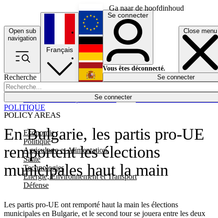
Ga naar de hoofdinhoud
Se connecter
Open sub
Close menu
English
navigation
Français
Deutsch
Vous êtes déconnecté.
Recherche
Se connecter
Español
Lumières éteintes
Se connecter
Rapporteur
Politique
Économie
Newsletters
Evénements
Em
POLITIQUE
POLICY AREAS
En Bulgarie, les partis pro-UE
Economie
Politique
remportent les élections
Agriculture et Alimentation
Santé
municipales haut la main
Technologies
Energie, Environnement et Transport
Défense
Les partis pro-UE ont remporté haut la main les élections
municipales en Bulgarie, et le second tour se jouera entre les deux