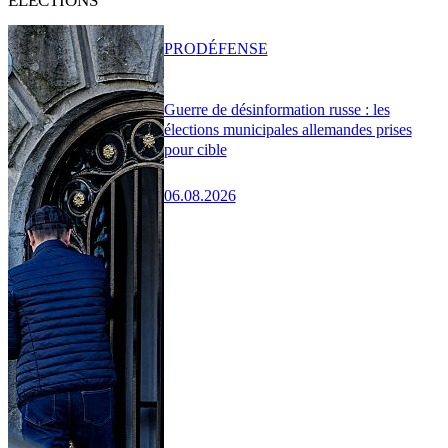
ÉLECTIONS
PRO
DÉFENSE
Guerre de désinformation russe : les
élections municipales allemandes prises
pour cible
06.08.2026