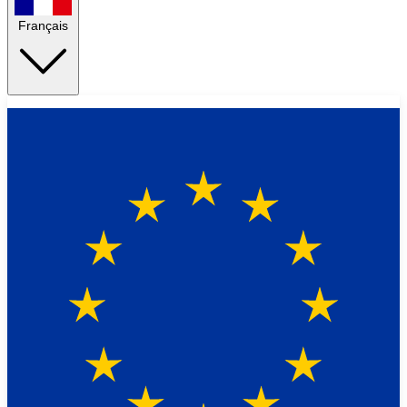
Français