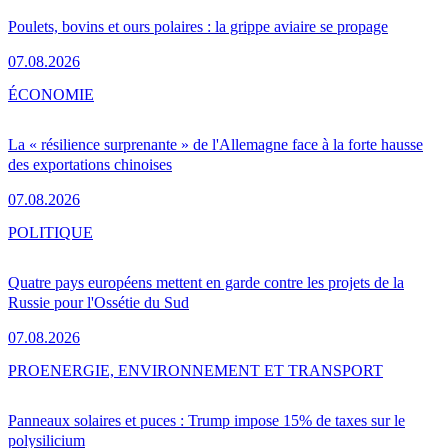
Poulets, bovins et ours polaires : la grippe aviaire se propage
07.08.2026
ÉCONOMIE
La « résilience surprenante » de l'Allemagne face à la forte hausse
des exportations chinoises
07.08.2026
POLITIQUE
Quatre pays européens mettent en garde contre les projets de la
Russie pour l'Ossétie du Sud
07.08.2026
PRO
ENERGIE, ENVIRONNEMENT ET TRANSPORT
Panneaux solaires et puces : Trump impose 15% de taxes sur le
polysilicium