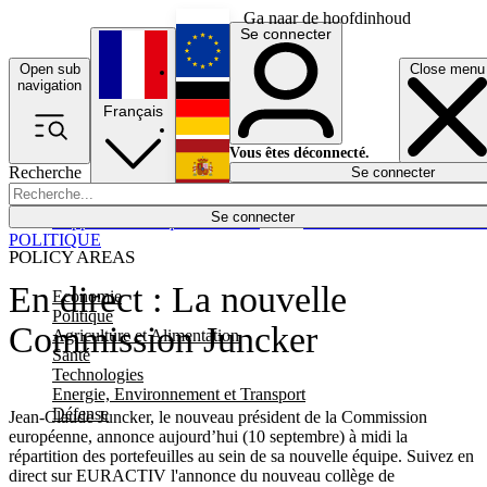
Ga naar de hoofdinhoud
Se connecter
Open sub
Close menu
English
navigation
Français
Deutsch
Vous êtes déconnecté.
Recherche
Se connecter
Español
Lumières éteintes
Se connecter
Rapporteur
Politique
Économie
Newsletters
Evénements
Em
POLITIQUE
POLICY AREAS
En direct : La nouvelle
Economie
Politique
Commission Juncker
Agriculture et Alimentation
Santé
Technologies
Energie, Environnement et Transport
Défense
Jean-Claude Juncker, le nouveau président de la Commission
européenne, annonce aujourd’hui (10 septembre) à midi la
répartition des portefeuilles au sein de sa nouvelle équipe. Suivez en
direct sur EURACTIV l'annonce du nouveau collège de