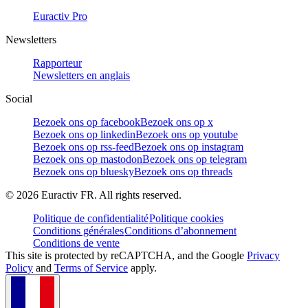
Euractiv Pro
Newsletters
Rapporteur
Newsletters en anglais
Social
Bezoek ons op facebook
Bezoek ons op x
Bezoek ons op linkedin
Bezoek ons op youtube
Bezoek ons op rss-feed
Bezoek ons op instagram
Bezoek ons op mastodon
Bezoek ons op telegram
Bezoek ons op bluesky
Bezoek ons op threads
©
2026
Euractiv FR. All rights reserved.
Politique de confidentialité
Politique cookies
Conditions générales
Conditions d’abonnement
Conditions de vente
This site is protected by reCAPTCHA, and the Google
Privacy
Policy
and
Terms of Service
apply.