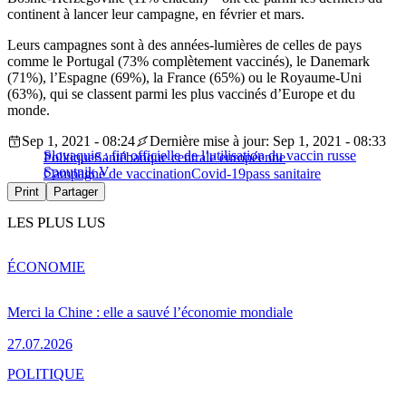
continent à lancer leur campagne, en février et mars.
Leurs campagnes sont à des années-lumières de celles de pays
comme le Portugal (73% complètement vaccinés), le Danemark
(71%), l’Espagne (69%), la France (65%) ou le Royaume-Uni
(63%), qui se classent parmi les plus vaccinés d’Europe et du
monde.
Sep 1, 2021 - 08:24
Dernière mise à jour: Sep 1, 2021 - 08:33
Slovaquie : fin officielle de l’utilisation du vaccin russe
Politique
Santé
banque centrale européenne
Spoutnik V
Campagne de vaccination
Covid-19
pass sanitaire
Print
Partager
LES PLUS LUS
ÉCONOMIE
Merci la Chine : elle a sauvé l’économie mondiale
27.07.2026
POLITIQUE