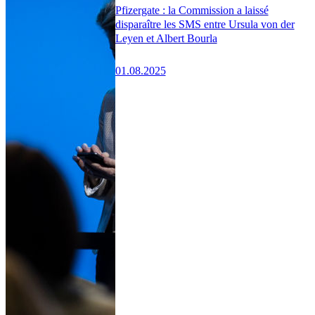
Pfizergate : la Commission a laissé
disparaître les SMS entre Ursula von der
Leyen et Albert Bourla
01.08.2025