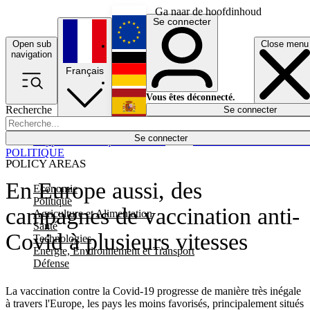
Ga naar de hoofdinhoud
Se connecter
Open sub
Close menu
English
navigation
Français
Deutsch
Vous êtes déconnecté.
Recherche
Se connecter
Español
Lumières éteintes
Se connecter
Rapporteur
Politique
Économie
Newsletters
Evénements
Em
POLITIQUE
POLICY AREAS
En Europe aussi, des
Economie
Politique
campagnes de vaccination anti-
Agriculture et Alimentation
Santé
Covid à plusieurs vitesses
Technologies
Energie, Environnement et Transport
Défense
La vaccination contre la Covid-19 progresse de manière très inégale
à travers l'Europe, les pays les moins favorisés, principalement situés