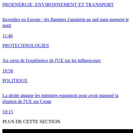
PRO
ENERGIE, ENVIRONNEMENT ET TRANSPORT
Incendies en Europe : les flammes s'apaisent au sud mais gagnent le
nord
11:46
PRO
TECHNOLOGIES
Au cœur de l'expérience de l'UE sur les influenceurs
10:56
POLITIQUE
La droite attaque les ministres espagnols pour avoir manqué la
réunion de l'UE sur Ceuta
10:15
PLUS DE CETTE SECTION