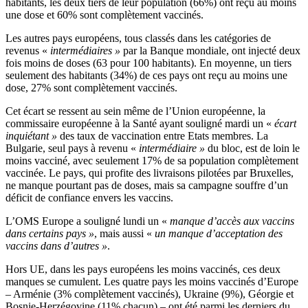
habitants, les deux tiers de leur population (66%) ont reçu au moins
une dose et 60% sont complètement vaccinés.
Les autres pays européens, tous classés dans les catégories de
revenus «
intermédiaires »
par la Banque mondiale, ont injecté deux
fois moins de doses (63 pour 100 habitants). En moyenne, un tiers
seulement des habitants (34%) de ces pays ont reçu au moins une
dose, 27% sont complètement vaccinés.
Cet écart se ressent au sein même de l’Union européenne, la
commissaire européenne à la Santé ayant souligné mardi un «
écart
inquiétant »
des taux de vaccination entre Etats membres. La
Bulgarie, seul pays à revenu «
intermédiaire »
du bloc, est de loin le
moins vacciné, avec seulement 17% de sa population complètement
vaccinée. Le pays, qui profite des livraisons pilotées par Bruxelles,
ne manque pourtant pas de doses, mais sa campagne souffre d’un
déficit de confiance envers les vaccins.
L’OMS Europe a souligné lundi un «
manque d’accès aux vaccins
dans certains pays »
, mais aussi «
un manque d’acceptation des
vaccins dans d’autres »
.
Hors UE, dans les pays européens les moins vaccinés, ces deux
manques se cumulent. Les quatre pays les moins vaccinés d’Europe
– Arménie (3% complètement vaccinés), Ukraine (9%), Géorgie et
Bosnie-Herzégovine (11% chacun) – ont été parmi les derniers du