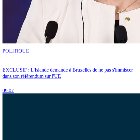
POLITIQUE
EXCLUSIF : L'Islande demande à Bruxelles de ne pas s'immiscer
dans son référendum sur l'UE
09:07