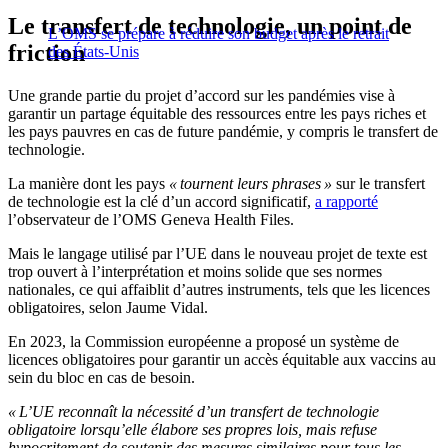
Le transfert de technologie, un point de
L’OMS se prépare à réduire son budget après le retrait
friction
des États-Unis
Une grande partie du projet d’accord sur les pandémies vise à
garantir un partage équitable des ressources entre les pays riches et
les pays pauvres en cas de future pandémie, y compris le transfert de
technologie.
La manière dont les pays
« tournent leurs phrases »
sur le transfert
de technologie est la clé d’un accord significatif,
a rapporté
l’observateur de l’OMS Geneva Health Files.
Mais le langage utilisé par l’UE dans le nouveau projet de texte est
trop ouvert à l’interprétation et moins solide que ses normes
nationales, ce qui affaiblit d’autres instruments, tels que les licences
obligatoires, selon Jaume Vidal.
En 2023, la Commission européenne a proposé un système de
licences obligatoires pour garantir un accès équitable aux vaccins au
sein du bloc en cas de besoin.
« L’UE reconnaît la nécessité d’un transfert de technologie
obligatoire lorsqu’elle élabore ses propres lois, mais refuse
hypocritement de soutenir des mesures similaires pour tous les