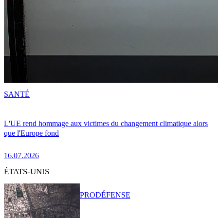
SANTÉ
L'UE rend hommage aux victimes du changement climatique alors
que l'Europe fond
16.07.2026
ÉTATS-UNIS
PRO
DÉFENSE