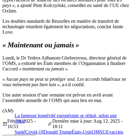
pays »
, a ajouté Piotr Kolczyński, conseiller en santé de l’UE chez
Oxfam.
Les doubles standards de Bruxelles en matière de transfert de
technologie retardent également les négociations, conclut Jamie
Love.
« Maintenant ou jamais »
Lundi, le Dr Tedros Adhanom Ghebreyesus, directeur général de
l’OMS, a exhorté les États membres de l’Organisation à finaliser
l’accord
« maintenant ou jamais ».
« Aucun pays ne peut se protéger seul. Les accords bilatéraux ne
vous mèneront pas bien loin »
, a-t-il confié.
Une autre session d’une semaine est prévue en avril avant
l’assemblée annuelle de l’OMS qui aura lieu en mai.
(AM)
La fameuse longévité européenne se réduit, selon une
Feb 19, 2025 -
étude
Dernière mise à jour: Aug 12, 2025 -
16:53
18:11
Santé
Covid-19
Donald Trump
États-Unis
OMS
UE
vaccins