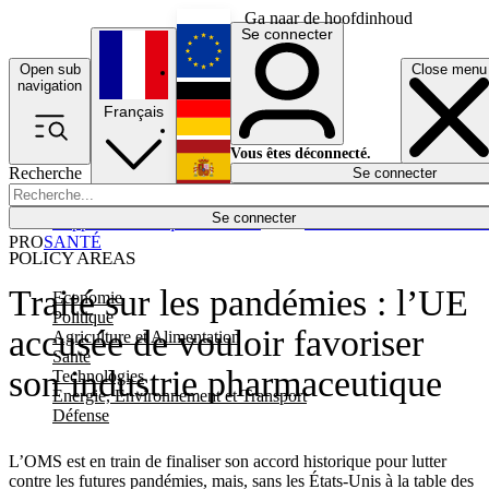
Ga naar de hoofdinhoud
Se connecter
Open sub
Close menu
English
navigation
Français
Deutsch
Vous êtes déconnecté.
Recherche
Se connecter
Español
Lumières éteintes
Se connecter
Rapporteur
Politique
Économie
Newsletters
Evénements
Em
PRO
SANTÉ
POLICY AREAS
Traité sur les pandémies : l’UE
Economie
Politique
accusée de vouloir favoriser
Agriculture et Alimentation
Santé
son industrie pharmaceutique
Technologies
Energie, Environnement et Transport
Défense
L’OMS est en train de finaliser son accord historique pour lutter
contre les futures pandémies, mais, sans les États-Unis à la table des