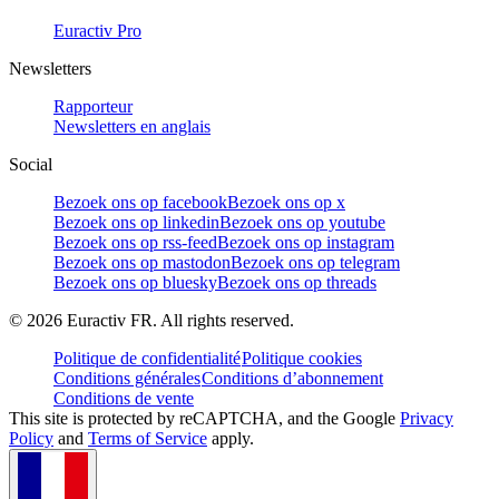
Euractiv Pro
Newsletters
Rapporteur
Newsletters en anglais
Social
Bezoek ons op facebook
Bezoek ons op x
Bezoek ons op linkedin
Bezoek ons op youtube
Bezoek ons op rss-feed
Bezoek ons op instagram
Bezoek ons op mastodon
Bezoek ons op telegram
Bezoek ons op bluesky
Bezoek ons op threads
©
2026
Euractiv FR. All rights reserved.
Politique de confidentialité
Politique cookies
Conditions générales
Conditions d’abonnement
Conditions de vente
This site is protected by reCAPTCHA, and the Google
Privacy
Policy
and
Terms of Service
apply.