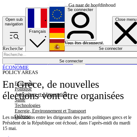
Ga naar de hoofdinhoud
Se connecter
Open sub
Close menu
English
navigation
Français
Deutsch
Vous êtes déconnecté.
Recherche
Se connecter
Español
Lumières éteintes
Se connecter
Rapporteur
Politique
Économie
Newsletters
Evénements
Em
ÉCONOMIE
POLICY AREAS
En Grèce, de nouvelles
Economie
Politique
élections vont être organisées
Agriculture et Alimentation
Santé
Technologies
Energie, Environnement et Transport
Défense
Les négociations entre les dirigeants des partis politiques grecs et le
Président de la République ont échoué, dans l’après-midi du mardi
15 mai.