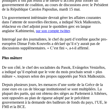
politiques n’ont pas réussi à se mettre d’accord pour former un
gouvernement de coalition, au cours de discussions avec le Président
de la République Carolos Papoulias, mardi 15 mai.
Un gouvernement intérimaire devrait gérer les affaires courantes
dans l’attente de nouvelles élections, a indiqué Nick Malkoutzis,
rédacteur en chef adjoint pour le quotidien grec en langue
anglaise Kathimerini,
sur son compte twitter
.
Interrogé par des journalistes, le chef du parti d’extrême gauche pro-
européen Dimar Fotis Kouvelis a déclaré qu’il n’y aurait pas de
discussions supplémentaires. « C’est fini », a-t-il affirmé.
Plus mâture
De son côté, le chef des socialistes du Pasok, Evángelos Venizélos,
a indiqué qu’il espérait que le vote du mois prochain serait « plus
mâture », toujours selon des propos rapportés par Nick Malkoutzis.
Depuis plusieurs jours, les menaces d’une sortie de la Grèce de la
zone euro en cas de blocage institutionnel se sont multipliées. La
plupart des partis, qui ont obtenu des sièges au Parlement à Athènes,
sont opposées au plan de rigueur adopté par le précédent
gouvernement à la demande des bailleurs de fonds du pays, l’UE, le
FMI et la BCE.