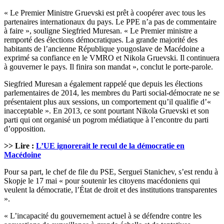
« Le Premier Ministre Gruevski est prêt à coopérer avec tous les
partenaires internationaux du pays. Le PPE n’a pas de commentaire
à faire », souligne Siegfried Muresan. « Le Premier ministre a
remporté des élections démocratiques. La grande majorité des
habitants de l’ancienne République yougoslave de Macédoine a
exprimé sa confiance en le VMRO et Nikola Gruevski. Il continuera
à gouverner le pays. Il finira son mandat », conclut le porte-parole.
Siegfried Muresan a également rappelé que depuis les élections
parlementaires de 2014, les membres du Parti social-démocrate ne se
présentaient plus aux sessions, un comportement qu’il qualifie d’«
inacceptable ». En 2013, ce sont pourtant Nikola Gruevski et son
parti qui ont organisé un pogrom médiatique à l’encontre du parti
d’opposition.
>> Lire :
L’UE ignorerait le recul de la démocratie en
Macédoine
Pour sa part, le chef de file du PSE, Sergueï Stanichev, s’est rendu à
Skopje le 17 mai « pour soutenir les citoyens macédoniens qui
veulent la démocratie, l’État de droit et des institutions transparentes
».
« L’incapacité du gouvernement actuel à se défendre contre les