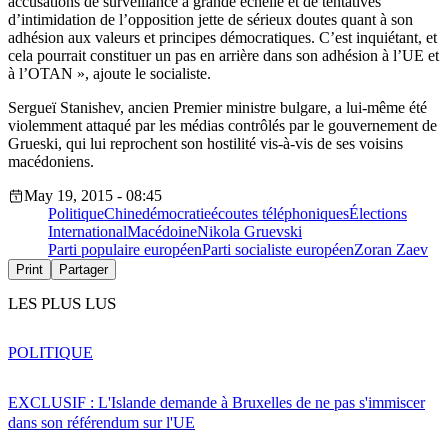
accusations de surveillance à grande échelle et de tentatives
d’intimidation de l’opposition jette de sérieux doutes quant à son
adhésion aux valeurs et principes démocratiques. C’est inquiétant, et
cela pourrait constituer un pas en arrière dans son adhésion à l’UE et
à l’OTAN », ajoute le socialiste.
Sergueï Stanishev, ancien Premier ministre bulgare, a lui-même été
violemment attaqué par les médias contrôlés par le gouvernement de
Grueski, qui lui reprochent son hostilité vis-à-vis de ses voisins
macédoniens.
May 19, 2015 - 08:45
Politique
Chine
démocratie
écoutes téléphoniques
Élections
International
Macédoine
Nikola Gruevski
Parti populaire européen
Parti socialiste européen
Zoran Zaev
Print
Partager
LES PLUS LUS
POLITIQUE
EXCLUSIF : L'Islande demande à Bruxelles de ne pas s'immiscer
dans son référendum sur l'UE