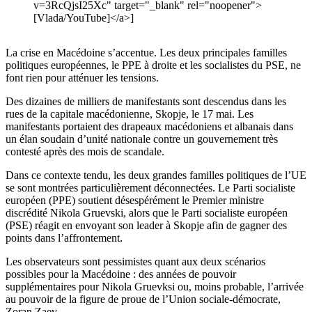
v=3RcQjsI25Xc" target="_blank" rel="noopener">
[Vlada/YouTube]</a>]
La crise en Macédoine s’accentue. Les deux principales familles
politiques européennes, le PPE à droite et les socialistes du PSE, ne
font rien pour atténuer les tensions.
Des dizaines de milliers de manifestants sont descendus dans les
rues de la capitale macédonienne, Skopje, le 17 mai. Les
manifestants portaient des drapeaux macédoniens et albanais dans
un élan soudain d’unité nationale contre un gouvernement très
contesté après des mois de scandale.
Dans ce contexte tendu, les deux grandes familles politiques de l’UE
se sont montrées particulièrement déconnectées. Le Parti socialiste
européen (PPE) soutient désespérément le Premier ministre
discrédité Nikola Gruevski, alors que le Parti socialiste européen
(PSE) réagit en envoyant son leader à Skopje afin de gagner des
points dans l’affrontement.
Les observateurs sont pessimistes quant aux deux scénarios
possibles pour la Macédoine : des années de pouvoir
supplémentaires pour Nikola Gruevksi ou, moins probable, l’arrivée
au pouvoir de la figure de proue de l’Union sociale-démocrate,
Zoran Zaev.