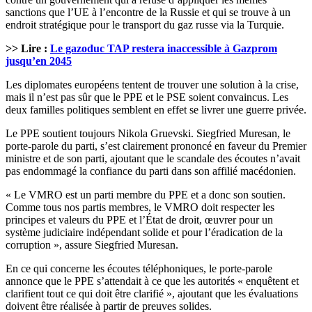
sanctions que l’UE à l’encontre de la Russie et qui se trouve à un
endroit stratégique pour le transport du gaz russe via la Turquie.
>> Lire :
Le gazoduc TAP restera inaccessible à Gazprom
jusqu’en 2045
Les diplomates européens tentent de trouver une solution à la crise,
mais il n’est pas sûr que le PPE et le PSE soient convaincus. Les
deux familles politiques semblent en effet se livrer une guerre privée.
Le PPE soutient toujours Nikola Gruevski. Siegfried Muresan, le
porte-parole du parti, s’est clairement prononcé en faveur du Premier
ministre et de son parti, ajoutant que le scandale des écoutes n’avait
pas endommagé la confiance du parti dans son affilié macédonien.
« Le VMRO est un parti membre du PPE et a donc son soutien.
Comme tous nos partis membres, le VMRO doit respecter les
principes et valeurs du PPE et l’État de droit, œuvrer pour un
système judiciaire indépendant solide et pour l’éradication de la
corruption », assure Siegfried Muresan.
En ce qui concerne les écoutes téléphoniques, le porte-parole
annonce que le PPE s’attendait à ce que les autorités « enquêtent et
clarifient tout ce qui doit être clarifié », ajoutant que les évaluations
doivent être réalisée à partir de preuves solides.