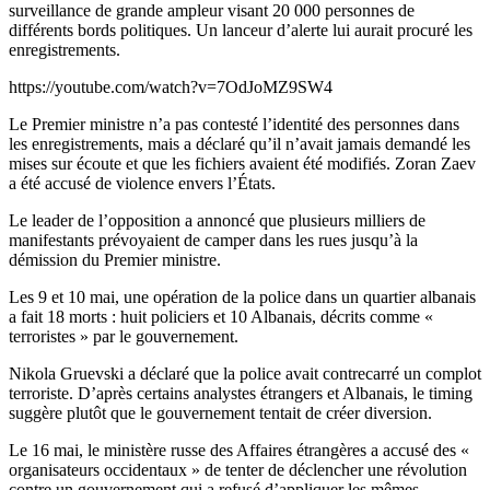
surveillance de grande ampleur visant 20 000 personnes de
différents bords politiques. Un lanceur d’alerte lui aurait procuré les
enregistrements.
https://youtube.com/watch?v=7OdJoMZ9SW4
Le Premier ministre n’a pas contesté l’identité des personnes dans
les enregistrements, mais a déclaré qu’il n’avait jamais demandé les
mises sur écoute et que les fichiers avaient été modifiés. Zoran Zaev
a été accusé de violence envers l’États.
Le leader de l’opposition a annoncé que plusieurs milliers de
manifestants prévoyaient de camper dans les rues jusqu’à la
démission du Premier ministre.
Les 9 et 10 mai, une opération de la police dans un quartier albanais
a fait 18 morts : huit policiers et 10 Albanais, décrits comme «
terroristes » par le gouvernement.
Nikola Gruevski a déclaré que la police avait contrecarré un complot
terroriste. D’après certains analystes étrangers et Albanais, le timing
suggère plutôt que le gouvernement tentait de créer diversion.
Le 16 mai, le ministère russe des Affaires étrangères a accusé des «
organisateurs occidentaux » de tenter de déclencher une révolution
contre un gouvernement qui a refusé d’appliquer les mêmes