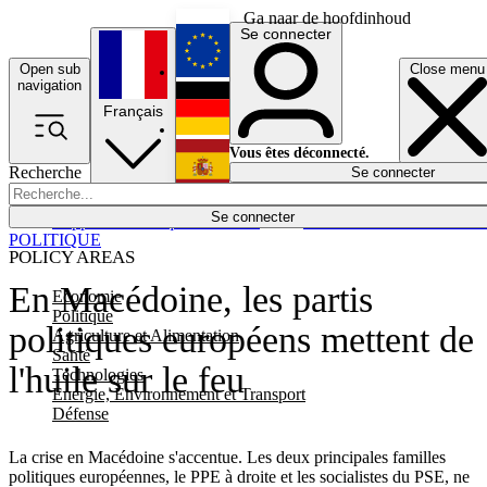
Ga naar de hoofdinhoud
Se connecter
Open sub
Close menu
English
navigation
Français
Deutsch
Vous êtes déconnecté.
Recherche
Se connecter
Español
Lumières éteintes
Se connecter
Rapporteur
Politique
Économie
Newsletters
Evénements
Em
POLITIQUE
POLICY AREAS
En Macédoine, les partis
Economie
Politique
politiques européens mettent de
Agriculture et Alimentation
Santé
l'huile sur le feu
Technologies
Energie, Environnement et Transport
Défense
La crise en Macédoine s'accentue. Les deux principales familles
politiques européennes, le PPE à droite et les socialistes du PSE, ne