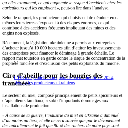
qu’elles examinent, ce qui augmente le risque d’accidents chez les
agriculteurs qui les emploient »
, peut-on lire dans l’analyse.
Selon le rapport, les producteurs qui choisissent de déminer eux-
mêmes leurs terres s’exposent à des risques énormes, ce qui
contribue à des accidents fréquents impliquant des mines et des
engins non explosés.
Récemment, la législation ukrainienne a permis aux entreprises
d’acheter jusqu’à 10 000 hectares afin d’attirer les investissements
des entreprises pour financer le déminage à grande échelle. Le
rapport met toutefois en garde contre le risque de concentration de la
propriété foncière et d’exclusion des petits exploitants du marché.
Cire d’abeille pour les bougies des
L’UE a déjà atteint son quota de sucre importé en 2024,
tranchées
alertent les producteurs ukrainiens
Le secteur du miel, composé principalement de petits apiculteurs et
d’apiculteurs familiaux, a subi d’importants dommages aux
installations de production.
« À cause de la guerre, l’industrie du miel en Ukraine a diminué
d’au moins un tiers, et elle ne sera sauvée que par le dévouement
des apiculteurs et le fait que 90 % des ruchers de notre pays sont