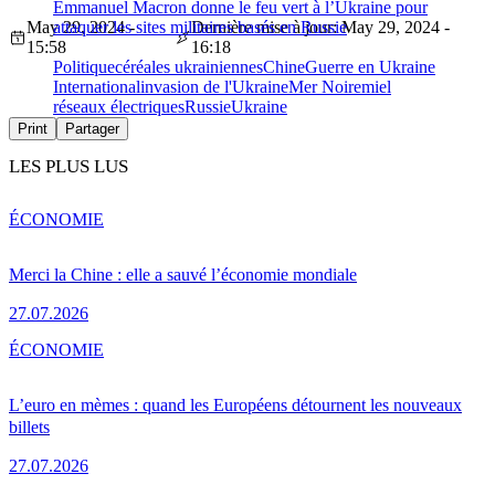
Emmanuel Macron donne le feu vert à l’Ukraine pour
May 29, 2024 -
attaquer les sites militaires basés en Russie
Dernière mise à jour: May 29, 2024 -
15:58
16:18
Politique
céréales ukrainiennes
Chine
Guerre en Ukraine
International
invasion de l'Ukraine
Mer Noire
miel
réseaux électriques
Russie
Ukraine
Print
Partager
LES PLUS LUS
ÉCONOMIE
Merci la Chine : elle a sauvé l’économie mondiale
27.07.2026
ÉCONOMIE
L’euro en mèmes : quand les Européens détournent les nouveaux
billets
27.07.2026