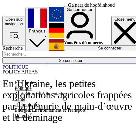
Ga naar de hoofdinhoud
Se connecter
Open sub
Close menu
English
navigation
Français
Deutsch
Vous êtes déconnecté.
Recherche
Se connecter
Español
Lumières éteintes
Se connecter
Rapporteur
Politique
Économie
Newsletters
Evénements
Em
POLITIQUE
POLICY AREAS
En Ukraine, les petites
Economie
Politique
exploitations agricoles frappées
Agriculture et Alimentation
Santé
par la pénurie de main-d’œuvre
Technologies
Energie, Environnement et Transport
et le déminage
Défense