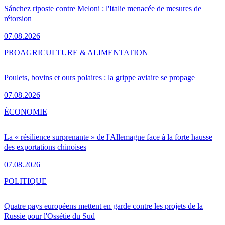
Sánchez riposte contre Meloni : l'Italie menacée de mesures de
rétorsion
07.08.2026
PRO
AGRICULTURE & ALIMENTATION
Poulets, bovins et ours polaires : la grippe aviaire se propage
07.08.2026
ÉCONOMIE
La « résilience surprenante » de l'Allemagne face à la forte hausse
des exportations chinoises
07.08.2026
POLITIQUE
Quatre pays européens mettent en garde contre les projets de la
Russie pour l'Ossétie du Sud