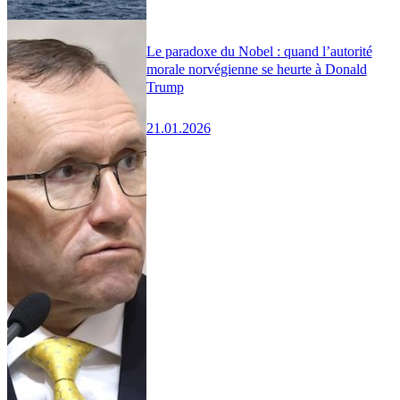
Le paradoxe du Nobel : quand l’autorité
morale norvégienne se heurte à Donald
Trump
21.01.2026