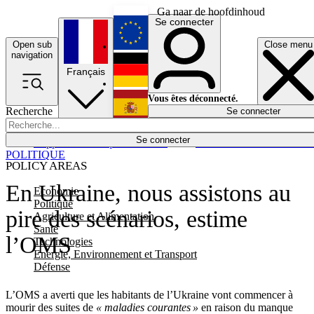
Ga naar de hoofdinhoud
Se connecter
Open sub
Close menu
English
navigation
Français
Deutsch
Vous êtes déconnecté.
Recherche
Se connecter
Español
Lumières éteintes
Se connecter
Rapporteur
Politique
Économie
Newsletters
Evénements
Em
POLITIQUE
POLICY AREAS
En Ukraine, nous assistons au
Economie
Politique
pire des scénarios, estime
Agriculture et Alimentation
Santé
l’OMS
Technologies
Energie, Environnement et Transport
Défense
L’OMS a averti que les habitants de l’Ukraine vont commencer à
mourir des suites de
« maladies courantes »
en raison du manque