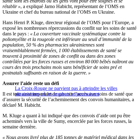
santé sont les endroits où les gens vont pour être soignés et se
rétablir »
, a expliqué Jarno Habicht, représentant de l’OMS en
Ukraine et chef du bureau national de l’OMS en Ukraine.
Hans Henri P. Kluge, directeur régional de l’OMS pour l’Europe, a
exposé les nombreuses répercussions du conflit sur les soins de santé
dans le pays :
« La couverture vaccinale systématique contre la
poliomyélite et la rougeole est inférieure au seuil d’immunité de la
population, 50 % des pharmacies ukrainiennes sont
vraisemblablement fermées, 1 000 établissements de santé se
trouvent à proximité de zones de conflit ou dans des zones
contrôlées par les forces russes et environ 80 000 bébés naîtront au
cours des trois prochains mois sans bénéficier de soins pré et
postnatals suffisants en raison de la guerre. »
Assurer l’aide reste un défi
La Croix-Rouge ne parvient pas à atteindre les villes
Il est tout aussi important de garantir l’accès aux soins de santé que
ukrainiennes où les combats se poursuivent
d’assurer la sécurité de l’acheminement des convois humanitaires, a
déclaré M. Habicht.
M. Kluge a quant à lui indiqué que des convois d’aide ont pu être
acheminés vers la ville de Sumy, encerclée par les forces russes, la
semaine dernière.
« Nous avons livré plus de 185 tonnes de matériel médical dans les