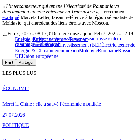
« L’interconnecteur qui amène l’électricité de Roumanie va
directement à un concentrateur en Transnistrie »
, a récemment
expliqué
Marcela Lefter, faisant référence à la région séparatiste de
Moldavie, qui entretient des liens étroits avec Moscou.
Feb 7, 2025 - 08:17
Dernière mise à jour: Feb 7, 2025 - 12:19
Le divorce des pays baltes avec le réseau russe isolera
Energie, Environnement et Transport
davantage Kaliningrad
Banque Européenne d'Investissement (BEI)
Électricité
energie
Energie & Climat
interconnexion
Moldavie
Roumanie
Russie
UE
Union européenne
Print
Partager
LES PLUS LUS
ÉCONOMIE
Merci la Chine : elle a sauvé l’économie mondiale
27.07.2026
POLITIQUE