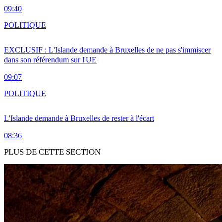
09:40
POLITIQUE
EXCLUSIF : L'Islande demande à Bruxelles de ne pas s'immiscer
dans son référendum sur l'UE
09:07
POLITIQUE
L'Islande demande à Bruxelles de rester à l'écart
08:36
PLUS DE CETTE SECTION