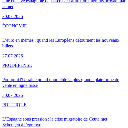
Une enclave espagnole dépassée par l'afflux de migrants arrivant par
la mer
30.07.2026
ÉCONOMIE
L’euro en mèmes : quand les Européens détournent les nouveaux
billets
27.07.2026
PRO
DÉFENSE
Pourquoi l'Ukraine prend pour cible la plus grande plateforme de
vente en ligne russe
30.07.2026
POLITIQUE
L’Espagne sous pression : la crise migratoire de Ceuta met
Schengen à l’épreuve