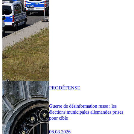
PRO
DÉFENSE
Guerre de désinformation russe : les
élections municipales allemandes prises
pour cible
06.08.2026