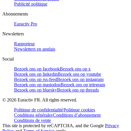
Publicité politique
Abonnements
Euractiv Pro
Newsletters
Rapporteur
Newsletters en anglais
Social
Bezoek ons op facebook
Bezoek ons op x
Bezoek ons op linkedin
Bezoek ons op youtube
Bezoek ons op rss-feed
Bezoek ons op instagram
Bezoek ons op mastodon
Bezoek ons op telegram
Bezoek ons op bluesky
Bezoek ons op threads
©
2026
Euractiv FR. All rights reserved.
Politique de confidentialité
Politique cookies
Conditions générales
Conditions d’abonnement
Conditions de vente
This site is protected by reCAPTCHA, and the Google
Privacy
Policy
and
Terms of Service
apply.