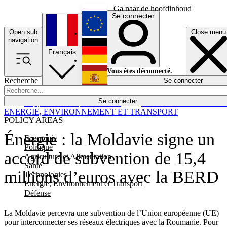
Ga naar de hoofdinhoud
Se connecter
Open sub
Close menu
English
navigation
Français
Deutsch
Vous êtes déconnecté.
Recherche
Se connecter
Español
Lumières éteintes
Se connecter
Rapporteur
Politique
Économie
Newsletters
Evénements
Em
ENERGIE, ENVIRONNEMENT ET TRANSPORT
POLICY AREAS
Énergie : la Moldavie signe un
Economie
Politique
accord de subvention de 15,4
Agriculture et Alimentation
Santé
millions d’euros avec la BERD
Technologies
Energie, Environnement et Transport
Défense
La Moldavie percevra une subvention de l’Union européenne (UE)
pour interconnecter ses réseaux électriques avec la Roumanie. Pour