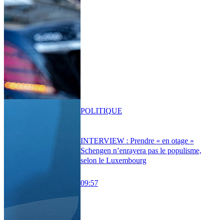
POLITIQUE
INTERVIEW : Prendre « en otage »
Schengen n’enrayera pas le populisme,
selon le Luxembourg
09:57