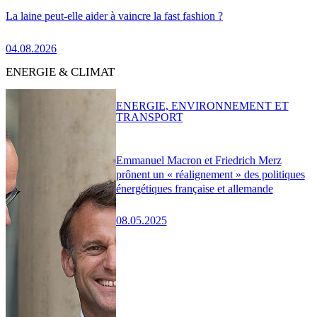
La laine peut-elle aider à vaincre la fast fashion ?
04.08.2026
ENERGIE & CLIMAT
ENERGIE, ENVIRONNEMENT ET
TRANSPORT
Emmanuel Macron et Friedrich Merz
prônent un « réalignement » des politiques
énergétiques française et allemande
08.05.2025