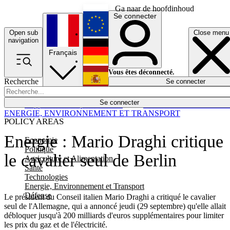
Ga naar de hoofdinhoud
Se connecter
Open sub
Close menu
English
navigation
Français
Deutsch
Vous êtes déconnecté.
Recherche
Se connecter
Español
Lumières éteintes
Se connecter
Rapporteur
Politique
Économie
Newsletters
Evénements
Em
ENERGIE, ENVIRONNEMENT ET TRANSPORT
POLICY AREAS
Energie : Mario Draghi critique
Economie
Politique
le cavalier seul de Berlin
Agriculture et Alimentation
Santé
Technologies
Energie, Environnement et Transport
Défense
Le président du Conseil italien Mario Draghi a critiqué le cavalier
seul de l'Allemagne, qui a annoncé jeudi (29 septembre) qu'elle allait
débloquer jusqu'à 200 milliards d'euros supplémentaires pour limiter
les prix du gaz et de l'électricité.