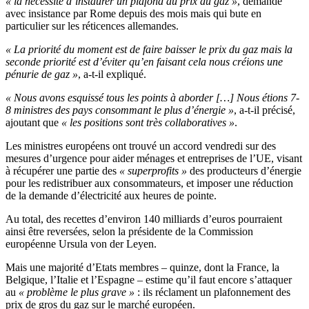
« la nécessité d’instaurer un plafond au prix du gaz »
, demandé
avec insistance par Rome depuis des mois mais qui bute en
particulier sur les réticences allemandes.
« La priorité du moment est de faire baisser le prix du gaz mais la
seconde priorité est d’éviter qu’en faisant cela nous créions une
pénurie de gaz »
, a-t-il expliqué.
« Nous avons esquissé tous les points à aborder […] Nous étions 7-
8 ministres des pays consommant le plus d’énergie »
, a-t-il précisé,
ajoutant que
« les positions sont très collaboratives »
.
Les ministres européens ont trouvé un accord vendredi sur des
mesures d’urgence pour aider ménages et entreprises de l’UE, visant
à récupérer une partie des
« superprofits »
des producteurs d’énergie
pour les redistribuer aux consommateurs, et imposer une réduction
de la demande d’électricité aux heures de pointe.
Au total, des recettes d’environ 140 milliards d’euros pourraient
ainsi être reversées, selon la présidente de la Commission
européenne Ursula von der Leyen.
Mais une majorité d’Etats membres – quinze, dont la France, la
Belgique, l’Italie et l’Espagne – estime qu’il faut encore s’attaquer
au
« problème le plus grave »
: ils réclament un plafonnement des
prix de gros du gaz sur le marché européen.