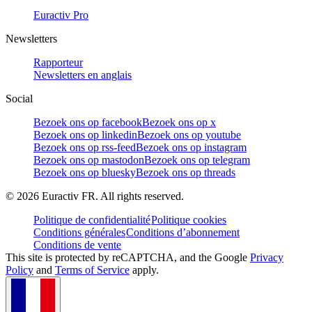
Euractiv Pro
Newsletters
Rapporteur
Newsletters en anglais
Social
Bezoek ons op facebook
Bezoek ons op x
Bezoek ons op linkedin
Bezoek ons op youtube
Bezoek ons op rss-feed
Bezoek ons op instagram
Bezoek ons op mastodon
Bezoek ons op telegram
Bezoek ons op bluesky
Bezoek ons op threads
©
2026
Euractiv FR. All rights reserved.
Politique de confidentialité
Politique cookies
Conditions générales
Conditions d’abonnement
Conditions de vente
This site is protected by reCAPTCHA, and the Google
Privacy
Policy
and
Terms of Service
apply.