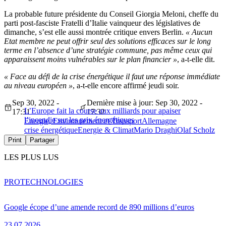
La probable future présidente du Conseil Giorgia Meloni, cheffe du
parti post-fasciste Fratelli d’Italie vainqueur des législatives de
dimanche, s’est elle aussi montrée critique envers Berlin.
« Aucun
Etat membre ne peut offrir seul des solutions efficaces sur le long
terme en l’absence d’une stratégie commune, pas même ceux qui
apparaissent moins vulnérables sur le plan financier »
, a-t-elle dit.
« Face au défi de la crise énergétique il faut une réponse immédiate
au niveau européen »
, a-t-elle encore affirmé jeudi soir.
Sep 30, 2022 -
Dernière mise à jour: Sep 30, 2022 -
L’Europe fait la course aux milliards pour apaiser
17:31
17:32
l’incendie sur les prix énergétiques
Energie, Environnement et Transport
Allemagne
crise énergétique
Energie & Climat
Mario Draghi
Olaf Scholz
Print
Partager
LES PLUS LUS
PRO
TECHNOLOGIES
Google écope d’une amende record de 890 millions d’euros
23.07.2026