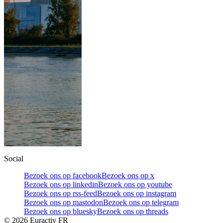
Social
Bezoek ons op facebook
Bezoek ons op x
Bezoek ons op linkedin
Bezoek ons op youtube
Bezoek ons op rss-feed
Bezoek ons op instagram
Bezoek ons op mastodon
Bezoek ons op telegram
Bezoek ons op bluesky
Bezoek ons op threads
©
2026
Euractiv FR