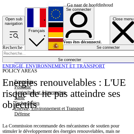
Ga naar de hoofdinhoud
Se connecter
Open sub
Close menu
English
navigation
Français
Deutsch
Vous êtes déconnecté.
Recherche
Se connecter
Español
Lumières éteintes
Se connecter
Rapporteur
Politique
Économie
Newsletters
Evénements
Em
ENERGIE, ENVIRONNEMENT ET TRANSPORT
POLICY AREAS
Energies renouvelables : L'UE
Economie
Politique
risque de ne pas atteindre ses
Agriculture et Alimentation
Santé
objectifs
Technologies
Energie, Environnement et Transport
Défense
La Commission recommande des mécanismes de soutien pour
stimuler le développement des énergies renouvelables, mais ne