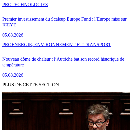
PRO
TECHNOLOGIES
Premier investissement du Scaleup Europe Fund : l’Europe mise sur
ICEYE
05.08.2026
PRO
ENERGIE, ENVIRONNEMENT ET TRANSPORT
Nouveau dôme de chaleur : l’Autriche bat son record historique de
température
05.08.2026
PLUS DE CETTE SECTION