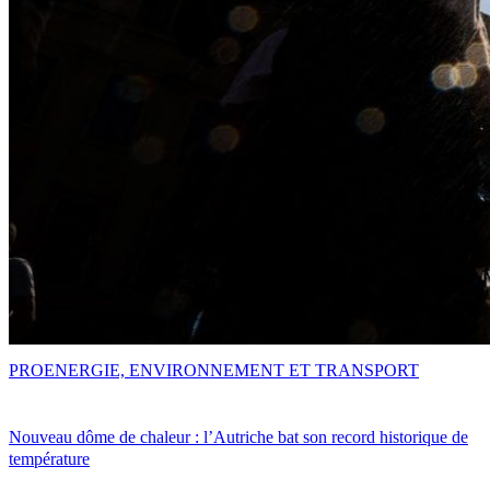
PRO
ENERGIE, ENVIRONNEMENT ET TRANSPORT
Nouveau dôme de chaleur : l’Autriche bat son record historique de
température