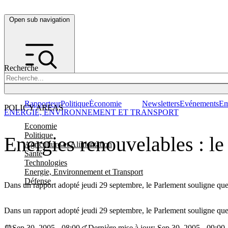
Open sub navigation
Recherche
Rapporteur
Politique
Économie
Newsletters
Evénements
Em
POLICY AREAS
ENERGIE, ENVIRONNEMENT ET TRANSPORT
Economie
Politique
Energies renouvelables : l
Agriculture et Alimentation
Santé
Technologies
Energie, Environnement et Transport
Défense
Dans un rapport adopté jeudi 29 septembre, le Parlement souligne que
Dans un rapport adopté jeudi 29 septembre, le Parlement souligne que
Sep 30, 2005 - 08:00
Dernière mise à jour: Sep 30, 2005 - 09:00