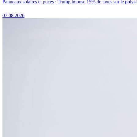
Panneaux solaires et puces : Trump impose 15% de taxes sur le polysi
07.08.2026