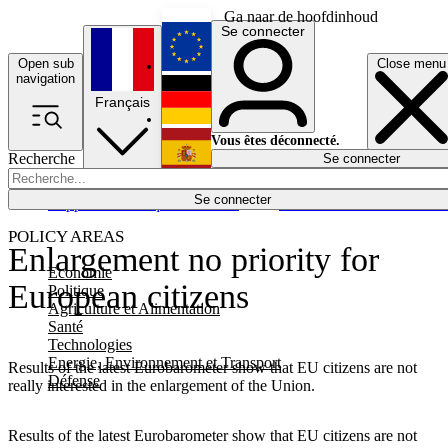
Ga naar de hoofdinhoud
Se connecter
Open sub
Close menu
English
navigation
Français
Deutsch
Vous êtes déconnecté.
Recherche
Se connecter
Español
Lumières éteintes
Se connecter
Rapporteur
Politique
Économie
Newsletters
Evénements
Em
POLICY AREAS
Enlargement no priority for
Economie
European citizens
Politique
Agriculture et Alimentation
Santé
Technologies
Energie, Environnement et Transport
Results of the latest Eurobarometer show that EU citizens are not
Défense
really interested in the enlargement of the Union.
Results of the latest Eurobarometer show that EU citizens are not