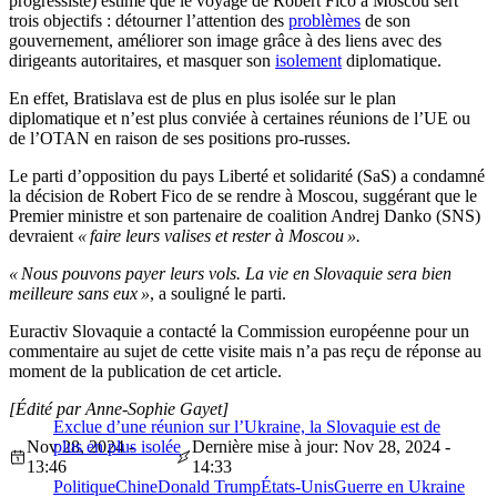
progressiste) estime que le voyage de Robert Fico à Moscou sert
trois objectifs : détourner l’attention des
problèmes
de son
gouvernement, améliorer son image grâce à des liens avec des
dirigeants autoritaires, et masquer son
isolement
diplomatique.
En effet, Bratislava est de plus en plus isolée sur le plan
diplomatique et n’est plus conviée à certaines réunions de l’UE ou
de l’OTAN en raison de ses positions pro-russes.
Le parti d’opposition du pays Liberté et solidarité (SaS) a condamné
la décision de Robert Fico de se rendre à Moscou, suggérant que le
Premier ministre et son partenaire de coalition Andrej Danko (SNS)
devraient
« faire leurs valises et rester à Moscou ».
« Nous pouvons payer leurs vols. La vie en Slovaquie sera bien
meilleure sans eux »
, a souligné le parti.
Euractiv Slovaquie a contacté la Commission européenne pour un
commentaire au sujet de cette visite mais n’a pas reçu de réponse au
moment de la publication de cet article.
[Édité par Anne-Sophie Gayet]
Exclue d’une réunion sur l’Ukraine, la Slovaquie est de
Nov 28, 2024 -
plus en plus isolée
Dernière mise à jour: Nov 28, 2024 -
13:46
14:33
Politique
Chine
Donald Trump
États-Unis
Guerre en Ukraine