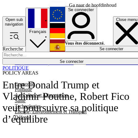
Ga naar de hoofdinhoud
Se connecter
Open sub
Close menu
English
navigation
Français
Deutsch
Vous êtes déconnecté.
Recherche
Se connecter
Español
Lumières éteintes
Se connecter
Rapporteur
Politique
Économie
Newsletters
Evénements
Em
POLITIQUE
POLICY AREAS
Entre Donald Trump et
Economie
Politique
Vladimir Poutine, Robert Fico
Agriculture et Alimentation
Santé
veut poursuivre sa politique
Technologies
Energie, Environnement et Transport
d’équilibre
Défense