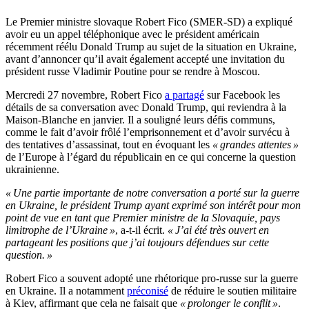
Le Premier ministre slovaque Robert Fico (SMER-SD) a expliqué
avoir eu un appel téléphonique avec le président américain
récemment réélu Donald Trump au sujet de la situation en Ukraine,
avant d’annoncer qu’il avait également accepté une invitation du
président russe Vladimir Poutine pour se rendre à Moscou.
Mercredi 27 novembre, Robert Fico
a partagé
sur Facebook les
détails de sa conversation avec Donald Trump, qui reviendra à la
Maison-Blanche en janvier. Il a souligné leurs défis communs,
comme le fait d’avoir frôlé l’emprisonnement et d’avoir survécu à
des tentatives d’assassinat, tout en évoquant les
« grandes attentes »
de l’Europe à l’égard du républicain en ce qui concerne la question
ukrainienne.
« Une partie importante de notre conversation a porté sur la guerre
en Ukraine, le président Trump ayant exprimé son intérêt pour mon
point de vue en tant que Premier ministre de la Slovaquie, pays
limitrophe de l’Ukraine »
, a-t-il écrit.
« J’ai été très ouvert en
partageant les positions que j’ai toujours défendues sur cette
question. »
Robert Fico a souvent adopté une rhétorique pro-russe sur la guerre
en Ukraine. Il a notamment
préconisé
de réduire le soutien militaire
à Kiev, affirmant que cela ne faisait que
« prolonger le conflit »
.