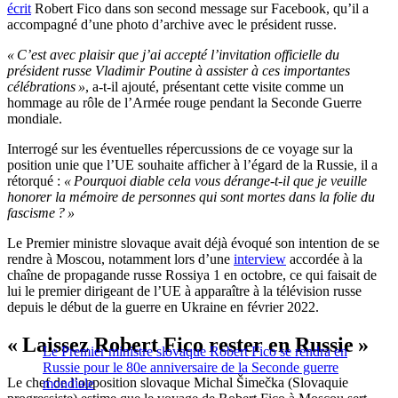
écrit
Robert Fico dans son second message sur Facebook, qu’il a
accompagné d’une photo d’archive avec le président russe.
« C’est avec plaisir que j’ai accepté l’invitation officielle du
président russe Vladimir Poutine à assister à ces importantes
célébrations »
, a-t-il ajouté, présentant cette visite comme un
hommage au rôle de l’Armée rouge pendant la Seconde Guerre
mondiale.
Interrogé sur les éventuelles répercussions de ce voyage sur la
position unie que l’UE souhaite afficher à l’égard de la Russie, il a
rétorqué :
« Pourquoi diable cela vous dérange-t-il que je veuille
honorer la mémoire de personnes qui sont mortes dans la folie du
fascisme ? »
Le Premier ministre slovaque avait déjà évoqué son intention de se
rendre à Moscou, notamment lors d’une
interview
accordée à la
chaîne de propagande russe Rossiya 1 en octobre, ce qui faisait de
lui le premier dirigeant de l’UE à apparaître à la télévision russe
depuis le début de la guerre en Ukraine en février 2022.
« Laissez Robert Fico rester en Russie »
Le Premier ministre slovaque Robert Fico se rendra en
Russie pour le 80e anniversaire de la Seconde guerre
Le chef de l’opposition slovaque Michal Šimečka (Slovaquie
mondiale