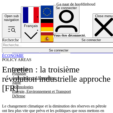
Ga naar de hoofdinhoud
Se connecter
Open sub
Close menu
English
navigation
Français
Deutsch
Vous êtes déconnecté.
Recherche
Se connecter
Español
Lumières éteintes
Se connecter
Rapporteur
Politique
Économie
Newsletters
Evénements
Em
ÉCONOMIE
POLICY AREAS
Entretien : la troisième
Economie
Politique
révolution industrielle approche
Agriculture et Alimentation
Santé
[FR]
Technologies
Energie, Environnement et Transport
Défense
Le changement climatique et la diminution des réserves en pétrole
ont lieu plus vite que prévu et les politiques que nous mettons en