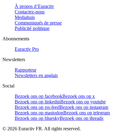
À propos d’Euractiv
Contactez-nous
Mediahuis
Communiqués de presse
Publicité politique
Abonnements
Euractiv Pro
Newsletters
Rapporteur
Newsletters en anglais
Social
Bezoek ons op facebook
Bezoek ons op x
Bezoek ons op linkedin
Bezoek ons op youtube
Bezoek ons op rss-feed
Bezoek ons op instagram
Bezoek ons op mastodon
Bezoek ons op telegram
Bezoek ons op bluesky
Bezoek ons op threads
©
2026
Euractiv FR. All rights reserved.