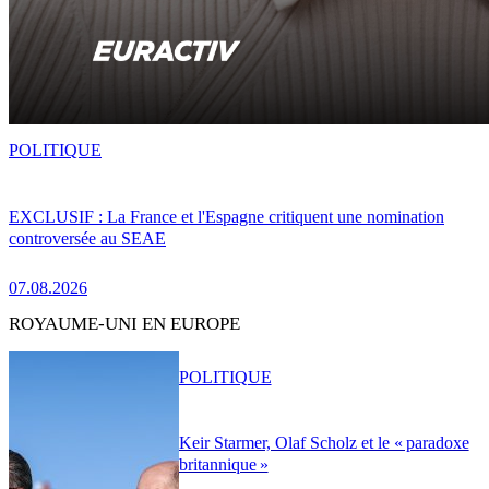
POLITIQUE
EXCLUSIF : La France et l'Espagne critiquent une nomination
controversée au SEAE
07.08.2026
ROYAUME-UNI EN EUROPE
POLITIQUE
Keir Starmer, Olaf Scholz et le « paradoxe
britannique »