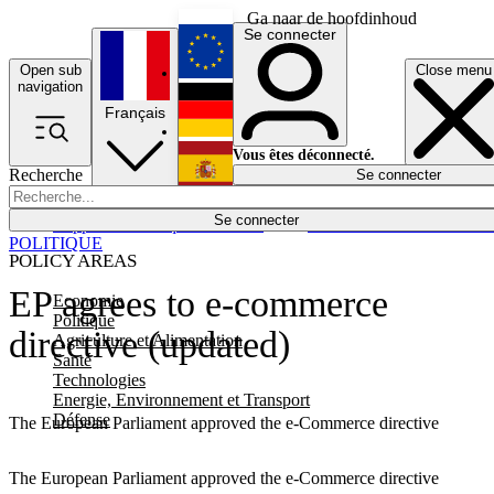
Ga naar de hoofdinhoud
Se connecter
Open sub
Close menu
English
navigation
Français
Deutsch
Vous êtes déconnecté.
Recherche
Se connecter
Español
Lumières éteintes
Se connecter
Rapporteur
Politique
Économie
Newsletters
Evénements
Em
POLITIQUE
POLICY AREAS
EP agrees to e-commerce
Economie
Politique
directive (updated)
Agriculture et Alimentation
Santé
Technologies
Energie, Environnement et Transport
Défense
The European Parliament approved the e-Commerce directive
The European Parliament approved the e-Commerce directive