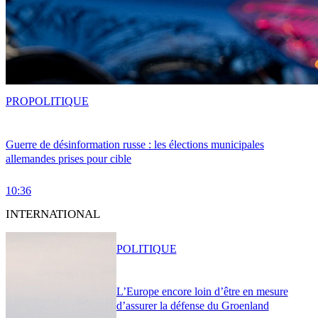
PRO
POLITIQUE
Guerre de désinformation russe : les élections municipales
allemandes prises pour cible
10:36
INTERNATIONAL
POLITIQUE
L’Europe encore loin d’être en mesure
d’assurer la défense du Groenland