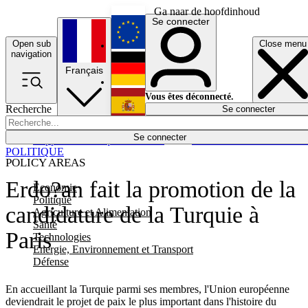
Ga naar de hoofdinhoud
Se connecter
Open sub
Close menu
English
navigation
Français
Deutsch
Vous êtes déconnecté.
Recherche
Se connecter
Español
Lumières éteintes
Se connecter
Rapporteur
Politique
Économie
Newsletters
Evénements
Em
POLITIQUE
POLICY AREAS
Erdo?an fait la promotion de la
Economie
Politique
candidature de la Turquie à
Agriculture et Alimentation
Santé
Paris
Technologies
Energie, Environnement et Transport
Défense
En accueillant la Turquie parmi ses membres, l'Union européenne
deviendrait le projet de paix le plus important dans l'histoire du