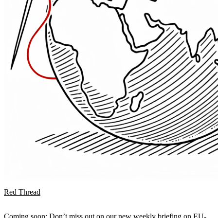
Red Thread
Coming soon: Don’t miss out on our new weekly briefing on EU-