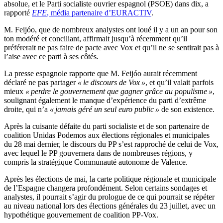
absolue, et le Parti socialiste ouvrier espagnol (PSOE) dans dix, a
rapporté
EFE
, média partenaire d’EURACTIV
.
M. Feijóo, que de nombreux analystes ont loué il y a un an pour son
ton modéré et conciliant, affirmait jusqu’à récemment qu’il
préférerait ne pas faire de pacte avec Vox et qu’il ne se sentirait pas à
l’aise avec ce parti à ses côtés.
La presse espagnole rapporte que M. Feijóo aurait récemment
déclaré ne pas partager
« le discours de Vox »
, et qu’il valait parfois
mieux
« perdre le gouvernement que gagner grâce au populisme »
,
soulignant également le manque d’expérience du parti d’extrême
droite, qui n’a
« jamais géré un seul euro public »
de son existence.
Après la cuisante défaite du parti socialiste et de son partenaire de
coalition Unidas Podemos aux élections régionales et municipales
du 28 mai dernier, le discours du PP s’est rapproché de celui de Vox,
avec lequel le PP gouvernera dans de nombreuses régions, y
compris la stratégique Communauté autonome de Valence.
Après les élections de mai, la carte politique régionale et municipale
de l’Espagne changera profondément. Selon certains sondages et
analystes, il pourrait s’agir du prologue de ce qui pourrait se répéter
au niveau national lors des élections générales du 23 juillet, avec un
hypothétique gouvernement de coalition PP-Vox.