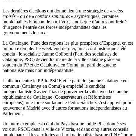
Les dernières élections ont donné lieu à une stratégie de
« vetos
croisés »
ou de
« cordons sanitaires »
asymétriques, certaines
municipalités bloquant le parti Vox, tandis que d’autres ont freiné
d’urgence l’entrée des forces indépendantistes dans les
gouvernements locaux.
La Catalogne, l’une des régions les plus prospères d’Espagne, en est
un bon exemple. Le week-end dernier, un accord historique a été
conclu : le socialiste Jaume Collboni (Parti des socialistes de
Catalogne, PSC) deviendra maire de la ville catalane grâce au
soutien du PP et de Catalunya en Comú, un parti de gauche
nationaliste mais non indépendantiste.
L’alliance entre le PP, le PSOE et le parti de gauche Catalogne en
commun (Catalunya en Comú) a empêché le candidat
indépendantiste Xavier Trias de gouverner la ville avec la Gauche
républicaine de Catalogne (Conservateurs et Réformistes
européens), une force sur laquelle Pedro Sánchez s’est appuyé pour
gouverner à Madrid avec d’autres formations indépendantistes au
Parlement.
Un autre exemple est celui du Pays basque, où le PP a donné ses
voix au PSOE dans la ville de Vitoria, et dans cinq autres conseils
municipaux, il les a offertes au Parti nationaliste basque (PNV) pour