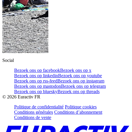
Social
Bezoek ons op facebook
Bezoek ons op x
Bezoek ons op linkedin
Bezoek ons op youtube
Bezoek ons op rss-feed
Bezoek ons op instagram
Bezoek ons op mastodon
Bezoek ons op telegram
Bezoek ons op bluesky
Bezoek ons op threads
©
2026
Euractiv FR
Politique de confidentialité
Politique cookies
Conditions générales
Conditions d’abonnement
Conditions de vente