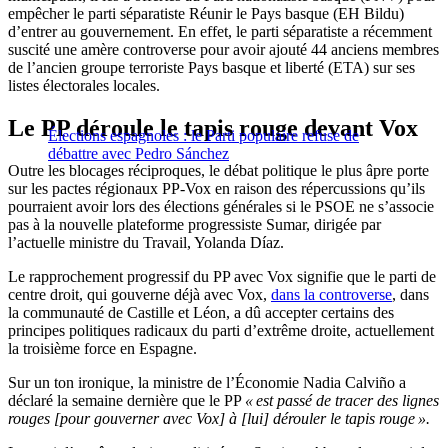
empêcher le parti séparatiste Réunir le Pays basque (EH Bildu)
d’entrer au gouvernement. En effet, le parti séparatiste a récemment
suscité une amère controverse pour avoir ajouté 44 anciens membres
de l’ancien groupe terroriste Pays basque et liberté (ETA) sur ses
listes électorales locales.
Le PP déroule le tapis rouge devant Vox
Élections espagnoles : le Parti populaire refuse de
débattre avec Pedro Sánchez
Outre les blocages réciproques, le débat politique le plus âpre porte
sur les pactes régionaux PP-Vox en raison des répercussions qu’ils
pourraient avoir lors des élections générales si le PSOE ne s’associe
pas à la nouvelle plateforme progressiste Sumar, dirigée par
l’actuelle ministre du Travail, Yolanda Díaz.
Le rapprochement progressif du PP avec Vox signifie que le parti de
centre droit, qui gouverne déjà avec Vox,
dans la controverse
, dans
la communauté de Castille et Léon, a dû accepter certains des
principes politiques radicaux du parti d’extrême droite, actuellement
la troisième force en Espagne.
Sur un ton ironique, la ministre de l’Économie Nadia Calviño a
déclaré la semaine dernière que le PP
« est passé de tracer des lignes
rouges [pour gouverner avec Vox] à [lui] dérouler le tapis rouge ».