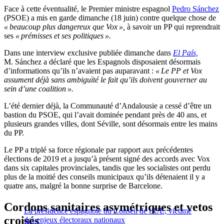
Face à cette éventualité, le Premier ministre espagnol
Pedro Sánchez
(PSOE) a mis en garde dimanche (18 juin) contre quelque chose de
« beaucoup plus dangereux que Vox »,
à savoir un PP qui reprendrait
ses
« prémisses et ses politiques ».
Dans une interview exclusive publiée dimanche dans
El País,
M. Sánchez a déclaré que les Espagnols disposaient désormais
d’informations qu’ils n’avaient pas auparavant :
« Le PP et Vox
assument déjà sans ambiguïté le fait qu’ils doivent gouverner au
sein d’une coalition ».
L’été dernier déjà, la Communauté d’Andalousie a cessé d’être un
bastion du PSOE, qui l’avait dominée pendant près de 40 ans, et
plusieurs grandes villes, dont Séville, sont désormais entre les mains
du PP.
Le PP a triplé sa force régionale par rapport aux précédentes
élections de 2019 et a jusqu’à présent signé des accords avec Vox
dans six capitales provinciales, tandis que les socialistes ont perdu
plus de la moitié des conseils municipaux qu’ils détenaient il y a
quatre ans, malgré la bonne surprise de Barcelone.
Cordons sanitaires asymétriques et vetos
La présidence espagnole du Conseil de l’UE, victime
croisés
des enjeux électoraux nationaux