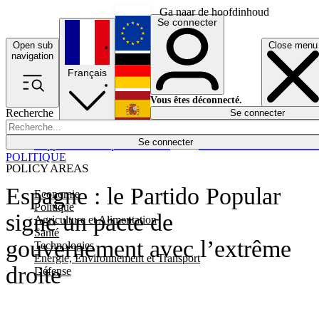
Ga naar de hoofdinhoud
Se connecter
Open sub
Close menu
English
navigation
Français
Deutsch
Vous êtes déconnecté.
Recherche
Se connecter
Español
Lumières éteintes
Se connecter
Rapporteur
Politique
Économie
Newsletters
Evénements
Em
POLITIQUE
POLICY AREAS
Espagne : le Partido Popular
Economie
Politique
signe un pacte de
Agriculture et Alimentation
Santé
gouvernement avec l’extrême
Technologies
Energie, Environnement et Transport
droite
Défense