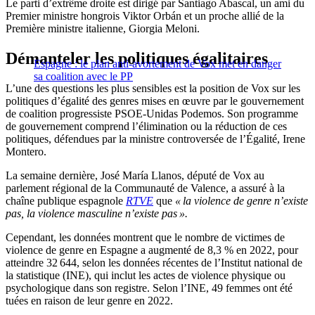
Le parti d’extrême droite est dirigé par Santiago Abascal, un ami du
Premier ministre hongrois Viktor Orbán et un proche allié de la
Première ministre italienne, Giorgia Meloni.
Démanteler les politiques égalitaires
Espagne : le plan anti-avortement de Vox met en danger
sa coalition avec le PP
L’une des questions les plus sensibles est la position de Vox sur les
politiques d’égalité des genres mises en œuvre par le gouvernement
de coalition progressiste PSOE-Unidas Podemos. Son programme
de gouvernement comprend l’élimination ou la réduction de ces
politiques, défendues par la ministre controversée de l’Égalité, Irene
Montero.
La semaine dernière, José María Llanos, député de Vox au
parlement régional de la Communauté de Valence, a assuré à la
chaîne publique espagnole
RTVE
que
« la violence de genre n’existe
pas, la violence masculine n’existe pas ».
Cependant, les données montrent que le nombre de victimes de
violence de genre en Espagne a augmenté de 8,3 % en 2022, pour
atteindre 32 644, selon les données récentes de l’Institut national de
la statistique (INE), qui inclut les actes de violence physique ou
psychologique dans son registre. Selon l’INE, 49 femmes ont été
tuées en raison de leur genre en 2022.