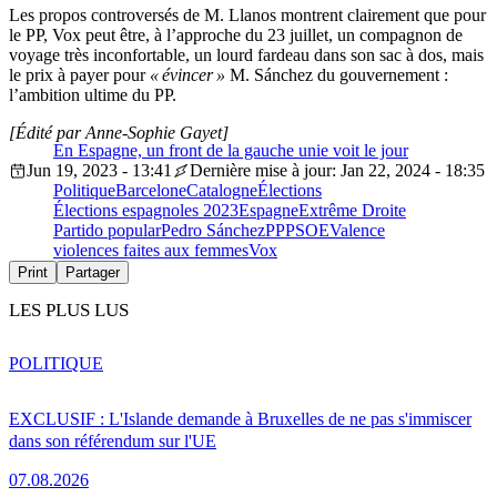
Les propos controversés de M. Llanos montrent clairement que pour
le PP, Vox peut être, à l’approche du 23 juillet, un compagnon de
voyage très inconfortable, un lourd fardeau dans son sac à dos, mais
le prix à payer pour
« évincer »
M. Sánchez du gouvernement :
l’ambition ultime du PP.
[Édité par Anne-Sophie Gayet]
En Espagne, un front de la gauche unie voit le jour
Jun 19, 2023 - 13:41
Dernière mise à jour: Jan 22, 2024 - 18:35
Politique
Barcelone
Catalogne
Élections
Élections espagnoles 2023
Espagne
Extrême Droite
Partido popular
Pedro Sánchez
PP
PSOE
Valence
violences faites aux femmes
Vox
Print
Partager
LES PLUS LUS
POLITIQUE
EXCLUSIF : L'Islande demande à Bruxelles de ne pas s'immiscer
dans son référendum sur l'UE
07.08.2026