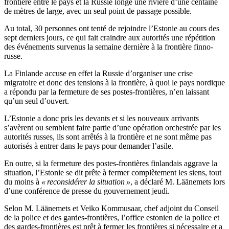
frontière entre le pays et la Russie longe une rivière d’une centaine
de mètres de large, avec un seul point de passage possible.
Au total, 30 personnes ont tenté de rejoindre l’Estonie au cours des
sept derniers jours, ce qui fait craindre aux autorités une répétition
des événements survenus la semaine dernière à la frontière finno-
russe.
La Finlande accuse en effet la Russie d’organiser une crise
migratoire et donc des tensions à la frontière, à quoi le pays nordique
a répondu par la fermeture de ses postes-frontières, n’en laissant
qu’un seul d’ouvert.
L’Estonie a donc pris les devants et si les nouveaux arrivants
s’avèrent ou semblent faire partie d’une opération orchestrée par les
autorités russes, ils sont arrêtés à la frontière et ne sont même pas
autorisés à entrer dans le pays pour demander l’asile.
En outre, si la fermeture des postes-frontières finlandais aggrave la
situation, l’Estonie se dit prête à fermer complètement les siens, tout
du moins à
« reconsidérer la situation »
, a déclaré M. Läänemets lors
d’une conférence de presse du gouvernement jeudi.
Selon M. Läänemets et Veiko Kommusaar, chef adjoint du Conseil
de la police et des gardes-frontières, l’office estonien de la police et
des gardes-frontières est prêt à fermer les frontières si nécessaire et a