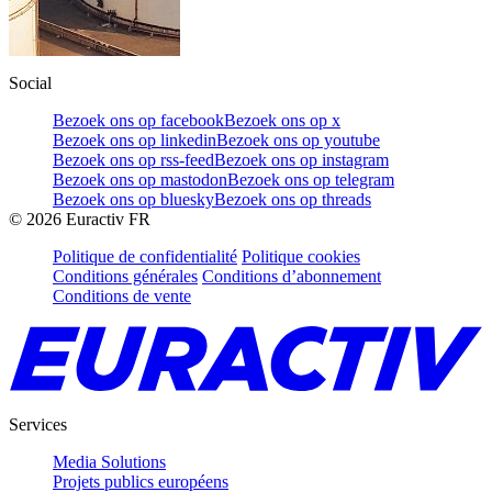
Social
Bezoek ons op facebook
Bezoek ons op x
Bezoek ons op linkedin
Bezoek ons op youtube
Bezoek ons op rss-feed
Bezoek ons op instagram
Bezoek ons op mastodon
Bezoek ons op telegram
Bezoek ons op bluesky
Bezoek ons op threads
©
2026
Euractiv FR
Politique de confidentialité
Politique cookies
Conditions générales
Conditions d’abonnement
Conditions de vente
Services
Media Solutions
Projets publics européens