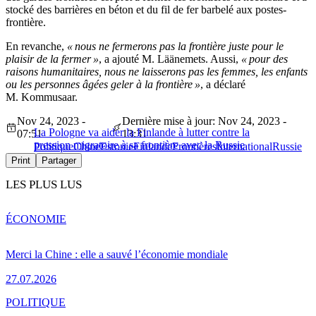
stocké des barrières en béton et du fil de fer barbelé aux postes-
frontière.
En revanche,
« nous ne fermerons pas la frontière juste pour le
plaisir de la fermer »
, a ajouté M. Läänemets. Aussi,
« pour des
raisons humanitaires, nous ne laisserons pas les femmes, les enfants
ou les personnes âgées geler à la frontière »
, a déclaré
M. Kommusaar.
Nov 24, 2023 -
Dernière mise à jour: Nov 24, 2023 -
La Pologne va aider la Finlande à lutter contre la
07:51
13:31
pression migratoire à sa frontière avec la Russie
Politique
Chine
Estonie
Finlande
Frontières
International
Russie
Print
Partager
LES PLUS LUS
ÉCONOMIE
Merci la Chine : elle a sauvé l’économie mondiale
27.07.2026
POLITIQUE