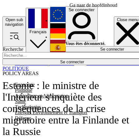
Ga naar de hoofdinhoud
Se connecter
Open sub
Close menu
English
navigation
Français
Deutsch
Vous êtes déconnecté.
Recherche
Se connecter
Español
Lumières éteintes
Se connecter
Rapporteur
Politique
Économie
Newsletters
Evénements
Em
POLITIQUE
POLICY AREAS
Estonie : le ministre de
Economie
Politique
l'Intérieur s'inquiète des
Agriculture et Alimentation
Santé
conséquences de la crise
Technologies
Energie, Environnement et Transport
migratoire entre la Finlande et
Défense
la Russie