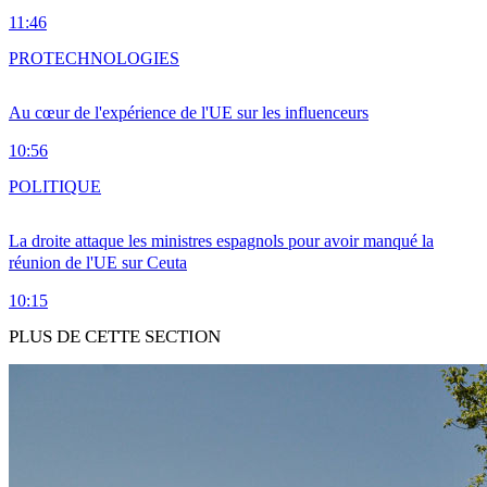
11:46
PRO
TECHNOLOGIES
Au cœur de l'expérience de l'UE sur les influenceurs
10:56
POLITIQUE
La droite attaque les ministres espagnols pour avoir manqué la
réunion de l'UE sur Ceuta
10:15
PLUS DE CETTE SECTION