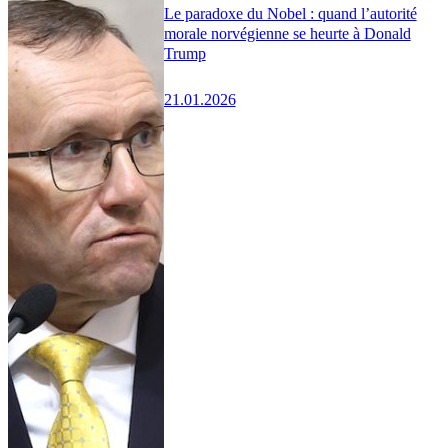
Le paradoxe du Nobel : quand l’autorité
morale norvégienne se heurte à Donald
Trump
21.01.2026