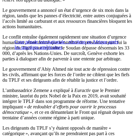
Le gouvernement a annoncé un état d’urgence de six mois dans la
région, tandis que les pannes d’électricité, entre autres conjuguées à
l’accès limité au carburant et aux ressources financières bloquent les
actions humanitaires.
Le conflit entraîne également rapidement une situation d’urgence
Cour pénale internationale : réactions en Afrique après
humanitaire, étant donné que le nombre de personnes ayant fui la
les sanctions américaines
région du Tigré pour rejoindre le Soudan dépasse désormais les 33
000, d’après les Nations-Unies. De surcroît, Genève exhorte les
parties à dialoguer afin de parvenir à une entente par arbitrage.
Le gouvernement d’Abiy Ahmed nie tout acte de répression contre
les civils, affirmant que les forces de l’ordre ne ciblent que les fiefs
du TPLF et ses dirigeants afin de rétablir la justice et l’ordre.
L’ambassadrice Zemene a expliqué à
Euractiv
que le Premier
ministre, lauréat du prix Nobel de la Paix en 2019, avait souhaité
intégrer le TPLF dans son programme de réforme. Une tentative
impliquant «
de redoubler d’efforts pour ouvrir le processus
démocratique
», et ce en démantelant le Front qui régnait depuis une
trentaine d’années comme régime à parti unique.
Les dirigeants du TPLF s’y étaient opposés de manière «
catégorique », avançant qu’ils ne prendraient pas part à ces