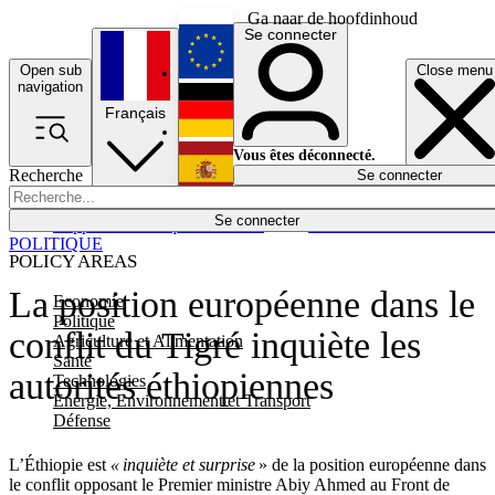
Ga naar de hoofdinhoud
Se connecter
Open sub
Close menu
English
navigation
Français
Deutsch
Vous êtes déconnecté.
Recherche
Se connecter
Español
Lumières éteintes
Se connecter
Rapporteur
Politique
Économie
Newsletters
Evénements
Em
POLITIQUE
POLICY AREAS
La position européenne dans le
Economie
Politique
conflit du Tigré inquiète les
Agriculture et Alimentation
Santé
autorités éthiopiennes
Technologies
Energie, Environnement et Transport
Défense
L’Éthiopie est
« inquiète et surprise
» de la position européenne dans
le conflit opposant le Premier ministre Abiy Ahmed au Front de