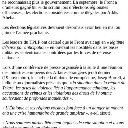
ne reconnaissait plus le gouvernement. En septembre, le Front a
d’ailleurs gagné 98 % du scrutin lors d’élections régionales
officieuses ; des élections considérées comme illégales par Addis-
Abeba.
Les élections législatives devraient désormais avoir lieu en mai ou
juin de l’année prochaine.
Les leaders du TPLF ont déclaré que le Front avait agi en
« légitime
défense par anticipation »
en ouvrant les hostilités dans les bases
militaires septentrionales contrôlées par les forces de défense
nationales.
Lors d’une conférence de presse organisée à la suite d’une réunion
des ministres européens des Affaires étrangères jeudi dernier
(19 novembre), le chef de la diplomatie européenne, Josep Borrell, a
indiqué aux journalistes présents que «
la situation dans la région du
Trigré, les actes de violence liés à l’appartenance ethnique, les
accusations de crimes et les violations des droits de l’homme
soulevaient de profondes inquiétudes
».
«
L’Éthiopie et ses régions voisines font face à un danger imminent
et à une crise humanitaire de grande ampleur
», a-t-il ajouté.
«
Nous sommes particulièrement inquiets de cette situation et avons
réitéré nos appels au dialogue.
»