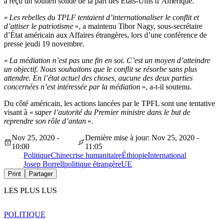
a reçu un soutien solide de la part des États-Unis d’Amérique.
«
Les rebelles du TPLF tentaient d’internationaliser le conflit et
d’attiser le patriotisme
», a maintenu Tibor Nagy, sous-secrétaire
d’État américain aux Affaires étrangères, lors d’une conférence de
presse jeudi 19 novembre.
«
La médiation n’est pas une fin en soi. C’est un moyen d’atteindre
un objectif. Nous souhaitons que le conflit se résorbe sans plus
attendre. En l’état actuel des choses, aucune des deux parties
concernées n’est intéressée par la médiation
», a-t-il soutenu.
Du côté américain, les actions lancées par le TPFL sont une tentative
visant à «
saper l’autorité du Premier ministre dans le but de
reprendre son rôle d’antan
».
Nov 25, 2020 -
Dernière mise à jour: Nov 25, 2020 -
10:00
11:05
Politique
Chine
crise humanitaire
Éthiopie
International
Josep Borrell
politique étrangère
UE
Print
Partager
LES PLUS LUS
POLITIQUE