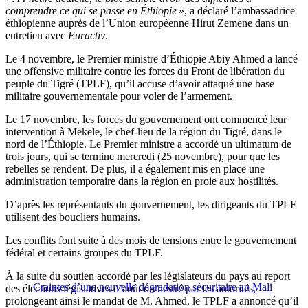
comprendre ce qui se passe en Éthiopie
», a déclaré l’ambassadrice
éthiopienne auprès de l’Union européenne Hirut Zemene dans un
entretien avec
Euractiv
.
Le 4 novembre, le Premier ministre d’Éthiopie Abiy Ahmed a lancé
une offensive militaire contre les forces du Front de libération du
peuple du Tigré (TPLF), qu’il accuse d’avoir attaqué une base
militaire gouvernementale pour voler de l’armement.
Le 17 novembre, les forces du gouvernement ont commencé leur
intervention à Mekele, le chef-lieu de la région du Tigré, dans le
nord de l’Éthiopie. Le Premier ministre a accordé un ultimatum de
trois jours, qui se termine mercredi (25 novembre), pour que les
rebelles se rendent. De plus, il a également mis en place une
administration temporaire dans la région en proie aux hostilités.
D’après les représentants du gouvernement, les dirigeants du TPLF
utilisent des boucliers humains.
Les conflits font suite à des mois de tensions entre le gouvernement
fédéral et certains groupes du TPLF.
À la suite du soutien accordé par les législateurs du pays au report
Craintes d’une nouvelle dégradation sécuritaire au Mali
des élections législatives d’août orchestré par les autorités,
prolongeant ainsi le mandat de M. Ahmed, le TPLF a annoncé qu’il