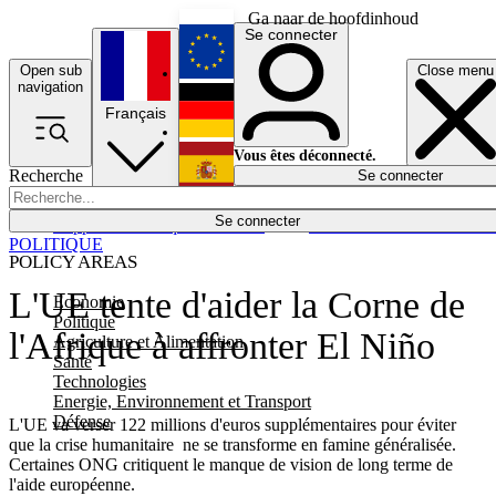
Ga naar de hoofdinhoud
Se connecter
Open sub
Close menu
English
navigation
Français
Deutsch
Vous êtes déconnecté.
Recherche
Se connecter
Español
Lumières éteintes
Se connecter
Rapporteur
Politique
Économie
Newsletters
Evénements
Em
POLITIQUE
POLICY AREAS
L'UE tente d'aider la Corne de
Economie
Politique
l'Afrique à affronter El Niño
Agriculture et Alimentation
Santé
Technologies
Energie, Environnement et Transport
Défense
L'UE va verser 122 millions d'euros supplémentaires pour éviter
que la crise humanitaire ne se transforme en famine généralisée.
Certaines ONG critiquent le manque de vision de long terme de
l'aide européenne.