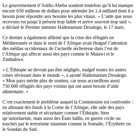
Le gouvernement d’Addis-Abeba soutient toutefois qu’il lui manque
encore 650 millions de dollars pour atteindre les 1,4 milliard dont il a
besoin pour répondre aux besoins les plus vitaux. « L’aide que nous
recevons est jusqu’à présent trop faible et arrive souvent trop tard »,
a déclaré le Premier ministre Hailemariam Desalegn, le 17 mars.
Ce dernier a également affirmé que la crise des réfugiés en
Méditerranée et dans le nord de l’Afrique avait éloigné l’attention
des médias occidentaux de l’actuelle sècheresse dans l’est de
l’Afrique qui affecte aussi des pays comme le Malawi et le
Zimbabwe.
« L’Éthiopie ne devrait pas être négligée, malgré toutes les autres
crises sévissant dans le monde », a ajouté Hailemariam Desalegn.
« Mon pays mérite plus de soutien, car nous accueillons aussi
750 000 réfugiés des pays voisins qui ont aussi besoin d’aide
alimentaire. »
C’est exactement le problème auquel la Commission est confrontée :
en allouant des fonds à la Corne de l’Afrique, elle aide des pays
relativement stable et sécuritaire comme l’Éthiopie, bien
qu’autoritariste, mais aussi des États faillis, en guerre civile ou
touchés par le terrorisme islamiste comme la Somalie, l’Érythrée ou
le Soudan du Sud.