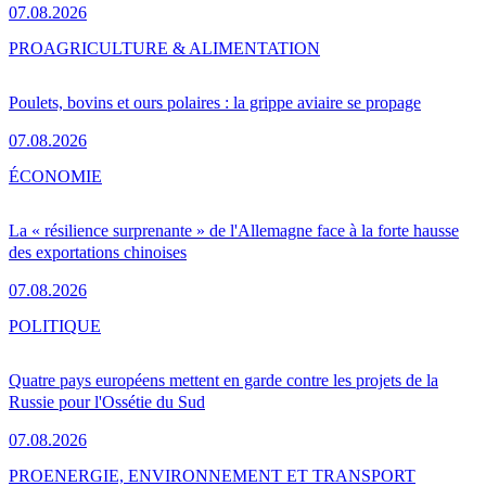
07.08.2026
PRO
AGRICULTURE & ALIMENTATION
Poulets, bovins et ours polaires : la grippe aviaire se propage
07.08.2026
ÉCONOMIE
La « résilience surprenante » de l'Allemagne face à la forte hausse
des exportations chinoises
07.08.2026
POLITIQUE
Quatre pays européens mettent en garde contre les projets de la
Russie pour l'Ossétie du Sud
07.08.2026
PRO
ENERGIE, ENVIRONNEMENT ET TRANSPORT