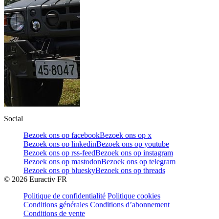
Social
Bezoek ons op facebook
Bezoek ons op x
Bezoek ons op linkedin
Bezoek ons op youtube
Bezoek ons op rss-feed
Bezoek ons op instagram
Bezoek ons op mastodon
Bezoek ons op telegram
Bezoek ons op bluesky
Bezoek ons op threads
©
2026
Euractiv FR
Politique de confidentialité
Politique cookies
Conditions générales
Conditions d’abonnement
Conditions de vente