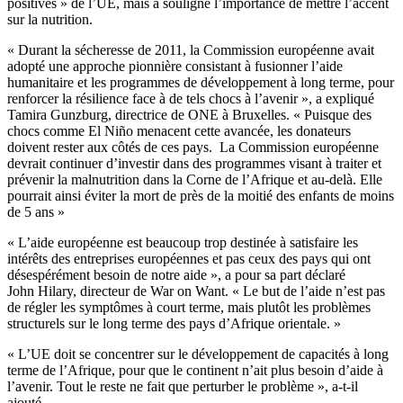
positives » de l’UE, mais a souligné l’importance de mettre l’accent
sur la nutrition.
« Durant la sécheresse de 2011, la Commission européenne avait
adopté une approche pionnière consistant à fusionner l’aide
humanitaire et les programmes de développement à long terme, pour
renforcer la résilience face à de tels chocs à l’avenir », a expliqué
Tamira Gunzburg, directrice de ONE à Bruxelles. « Puisque des
chocs comme El Niño menacent cette avancée, les donateurs
doivent rester aux côtés de ces pays. La Commission européenne
devrait continuer d’investir dans des programmes visant à traiter et
prévenir la malnutrition dans la Corne de l’Afrique et au-delà. Elle
pourrait ainsi éviter la mort de près de la moitié des enfants de moins
de 5 ans »
« L’aide européenne est beaucoup trop destinée à satisfaire les
intérêts des entreprises européennes et pas ceux des pays qui ont
désespérément besoin de notre aide », a pour sa part déclaré
John Hilary, directeur de War on Want. « Le but de l’aide n’est pas
de régler les symptômes à court terme, mais plutôt les problèmes
structurels sur le long terme des pays d’Afrique orientale. »
« L’UE doit se concentrer sur le développement de capacités à long
terme de l’Afrique, pour que le continent n’ait plus besoin d’aide à
l’avenir. Tout le reste ne fait que perturber le problème », a-t-il
ajouté.