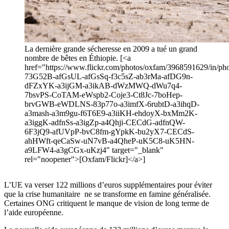
La dernière grande sécheresse en 2009 a tué un grand
nombre de bêtes en Éthiopie. [<a
href="https://www.flickr.com/photos/oxfam/3968591629/in/phot
73G52B-afGsUL-afGsSq-f3c5sZ-ab3rMa-afDG9n-
dFZxYK-a3ijGM-a3ikAB-dWzMWQ-dWu7q4-
7bsvPS-CoTAM-eWspb2-Coje3-Ct8Jc-7boHep-
brvGWB-eWDLNS-83p77o-a3imfX-6rubtD-a3ihqD-
a3mash-a3m9gu-f6T6E9-a3iiKH-ehdoyX-bxMm2K-
a3iggK-adfnSs-a3igZp-a4Qhji-CECdG-adfnQW-
6F3jQ9-afUVpP-bvC8fm-gYpkK-bu2yX7-CECdS-
ahHWft-qeCaSw-uN7vB-a4QheP-uK5C8-uK5HN-
a9LFW4-a3gCGx-uKzj4" target="_blank"
rel="noopener">[Oxfam/Flickr]</a>]
L’UE va verser 122 millions d’euros supplémentaires pour éviter
que la crise humanitaire ne se transforme en famine généralisée.
Certaines ONG critiquent le manque de vision de long terme de
l’aide européenne.