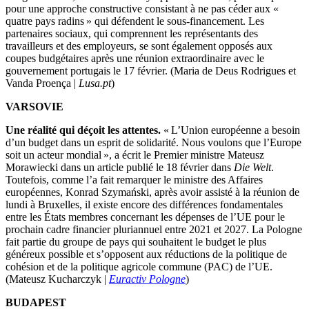
pour une approche constructive consistant à ne pas céder aux «
quatre pays radins » qui défendent le sous-financement. Les
partenaires sociaux, qui comprennent les représentants des
travailleurs et des employeurs, se sont également opposés aux
coupes budgétaires après une réunion extraordinaire avec le
gouvernement portugais le 17 février. (Maria de Deus Rodrigues et
Vanda Proença |
Lusa.pt
)
VARSOVIE
Une réalité qui déçoit les attentes.
« L’Union européenne a besoin
d’un budget dans un esprit de solidarité. Nous voulons que l’Europe
soit un acteur mondial », a écrit le Premier ministre Mateusz
Morawiecki dans un article publié le 18 février dans
Die Welt
.
Toutefois, comme l’a fait remarquer le ministre des Affaires
européennes, Konrad Szymański, après avoir assisté à la réunion de
lundi à Bruxelles, il existe encore des différences fondamentales
entre les États membres concernant les dépenses de l’UE pour le
prochain cadre financier pluriannuel entre 2021 et 2027. La Pologne
fait partie du groupe de pays qui souhaitent le budget le plus
généreux possible et s’opposent aux réductions de la politique de
cohésion et de la politique agricole commune (PAC) de l’UE.
(Mateusz Kucharczyk |
Euractiv Pologne
)
BUDAPEST