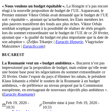
« Nous voulons un budget équitable ».
La Hongrie n’a pas encore
réagi à la nouvelle proposition de budget de l’UE. Auparavant, le
Premier ministre Viktor Orbán avait demandé que le budget de l’UE
soit « équitable », ajoutant qu’actuellement, les États membres les
plus pauvres transfèrent des fonds aux plus riches. Viktor Orbán
semblait sceptique quant à la possibilité de réaliser de réels progrès
lors du sommet extraordinaire sur le budget de l’UE de ce 20 février,
ajoutant que « la qualité du budget est plus importante que la date de
son adoption ». (Željko Trkanjec |
Euractiv Hongrie
, Vlagyiszlav
Makszimov |
Euractiv.com
)
BUCAREST
La Roumanie veut un « budget ambitieux »
. Bucarest n’est pas
impressionné par la proposition de budget, mais estime qu’elle reste
une bonne base pour les négociations du sommet extraordinaire ce
20 février. Outre l’espoir du pays d’éliminer les rabais, le président
Klaus Iohannis a réitéré le soutien de la Roumanie à un budget
ambitieux, « de préférence au niveau proposé par la Commission
européenne, en envisageant de nouveaux objectifs plus ambitieux ».
(
Euractiv Roumanie
)
Feb 19, 2020 -
Dernière mise à jour: Feb 19, 2020 -
10:31
10:33