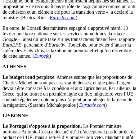
l’Espagne, dont les agriculteurs manifestent depuis des semaines. La
proposition « ne reconnaît pas le rôle de l’agriculture comme un outil
de cohésion et un élément clé pour la transition verte », a déclaré la
ministre. (Beatriz Rios |
Euractiv.com
)
En outre, le Conseil des ministres espagnol a approuvé mardi 18
février une taxe nationale sur les services numériques, la « taxe
Google », ainsi qu’une taxe sur les transactions financières, rapporte
EuroEFE
, partenaire d’
Euractiv
. Toutefois, pour éviter d’attiser la
colère des États-Unis, la taxation ne prendra effet qu’en décembre
de cette année. (
Euroefe
)
ATHÈNES
Le budget rend perplexe
. Athènes estime que les propositions de
Charles Michel ne sont pas assez ambitieuses, et que plus d’argent
devrait être consacré à la cohésion et aux agriculteurs. Par ailleurs, la
Grèce, qui se trouve en première ligne du flux migratoire vers l’UE,
souhaite également obtenir plus d’argent pour alléger le fardeau de
la migration. (Sarantis Michalopoulos |
Euractiv.com
)
LISBONNE
Le Portugal s’oppose à la proposition.
Le Premier ministre
portugais António Costa a déclaré qu’il n’accepterait pas le projet de
budget de l’UE, mais a refusé d’y opposer son veto, plaidant plutôt