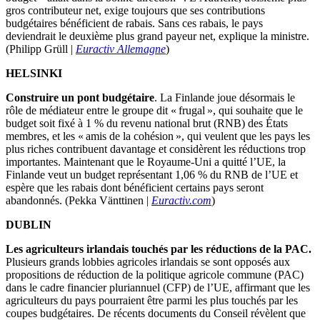
gros contributeur net, exige toujours que ses contributions
budgétaires bénéficient de rabais. Sans ces rabais, le pays
deviendrait le deuxième plus grand payeur net, explique la ministre.
(Philipp Grüll |
Euractiv Allemagne
)
HELSINKI
Construire un pont budgétaire
. La Finlande joue désormais le
rôle de médiateur entre le groupe dit « frugal », qui souhaite que le
budget soit fixé à 1 % du revenu national brut (RNB) des États
membres, et les « amis de la cohésion », qui veulent que les pays les
plus riches contribuent davantage et considèrent les réductions trop
importantes. Maintenant que le Royaume-Uni a quitté l’UE, la
Finlande veut un budget représentant 1,06 % du RNB de l’UE et
espère que les rabais dont bénéficient certains pays seront
abandonnés. (Pekka Vänttinen |
Euractiv.com
)
DUBLIN
Les agriculteurs irlandais touchés par les réductions de la PAC.
Plusieurs grands lobbies agricoles irlandais se sont opposés aux
propositions de réduction de la politique agricole commune (PAC)
dans le cadre financier pluriannuel (CFP) de l’UE, affirmant que les
agriculteurs du pays pourraient être parmi les plus touchés par les
coupes budgétaires. De récents documents du Conseil révèlent que