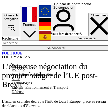
Ga naar de hoofdinhoud
Se connecter
Open sub
Close menu
English
navigation
Français
Deutsch
Vous êtes déconnecté.
Recherche
Se connecter
Español
Lumières éteintes
Se connecter
Rapporteur
Politique
Économie
Newsletters
Evénements
Em
POLITIQUE
POLICY AREAS
L'épineuse négociation du
Economie
Politique
premier budget de l’UE post-
Agriculture et Alimentation
Santé
Brexit
Technologies
Energie, Environnement et Transport
Défense
L’actu en capitales décrypte l’info de toute l’Europe, grâce au réseau
de rédactions d’
Euractiv
.