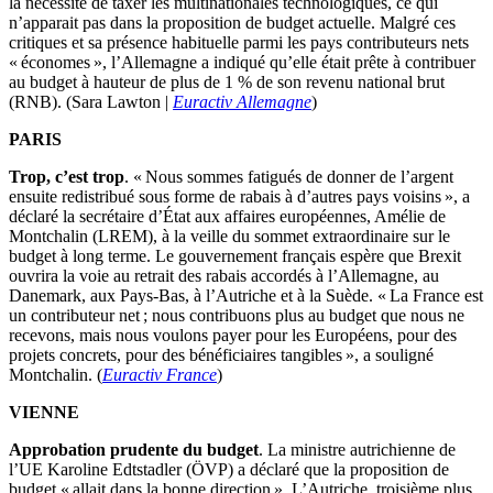
la nécessité de taxer les multinationales technologiques, ce qui
n’apparait pas dans la proposition de budget actuelle. Malgré ces
critiques et sa présence habituelle parmi les pays contributeurs nets
« économes », l’Allemagne a indiqué qu’elle était prête à contribuer
au budget à hauteur de plus de 1 % de son revenu national brut
(RNB). (Sara Lawton |
Euractiv Allemagne
)
PARIS
Trop, c’est trop
. « Nous sommes fatigués de donner de l’argent
ensuite redistribué sous forme de rabais à d’autres pays voisins », a
déclaré la secrétaire d’État aux affaires européennes, Amélie de
Montchalin (LREM), à la veille du sommet extraordinaire sur le
budget à long terme. Le gouvernement français espère que Brexit
ouvrira la voie au retrait des rabais accordés à l’Allemagne, au
Danemark, aux Pays-Bas, à l’Autriche et à la Suède. « La France est
un contributeur net ; nous contribuons plus au budget que nous ne
recevons, mais nous voulons payer pour les Européens, pour des
projets concrets, pour des bénéficiaires tangibles », a souligné
Montchalin. (
Euractiv France
)
VIENNE
Approbation prudente du budget
. La ministre autrichienne de
l’UE Karoline Edtstadler (ÖVP) a déclaré que la proposition de
budget « allait dans la bonne direction ». L’Autriche, troisième plus