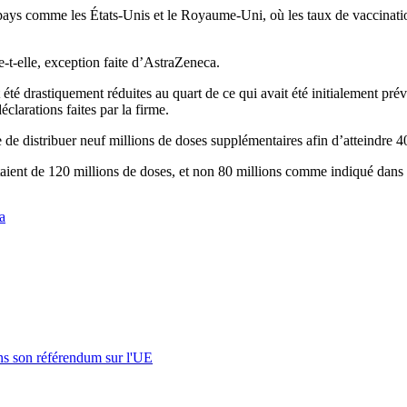
s pays comme les États-Unis et le Royaume-Uni, où les taux de vaccinatio
e-t-elle, exception faite d’AstraZeneca.
drastiquement réduites au quart de ce qui avait été initialement prévu
clarations faites par la firme.
e distribuer neuf millions de doses supplémentaires afin d’atteindre 40
étaient de 120 millions de doses, et non 80 millions comme indiqué dans
a
s son référendum sur l'UE