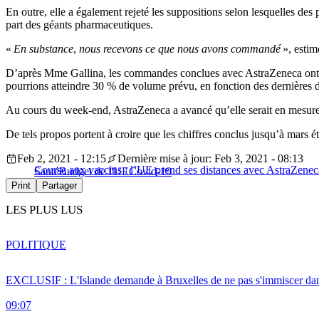
En outre, elle a également rejeté les suppositions selon lesquelles de
part des géants pharmaceutiques.
«
En substance
,
nous recevons ce que nous avons commandé
», estim
D’après Mme Gallina, les commandes conclues avec AstraZeneca ont été 
pourrions atteindre 30 % de volume prévu, en fonction des dernières dé
Au cours du week-end, AstraZeneca a avancé qu’elle serait en mesure d
De tels propos portent à croire que les chiffres conclus jusqu’à mars 
Feb 2, 2021 - 12:15
Dernière mise à jour: Feb 3, 2021 - 08:13
Course aux vaccins : l’UE prend ses distances avec AstraZenec
Santé
Budget de l'UE
Covid-19
Print
Partager
LES PLUS LUS
POLITIQUE
EXCLUSIF : L'Islande demande à Bruxelles de ne pas s'immiscer dan
09:07