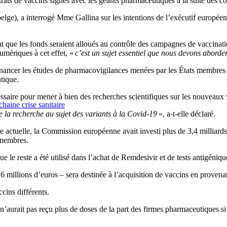
ntrats de vaccins signés avec les géants pharmaceutiques à la suite des 
), a interrogé Mme Gallina sur les intentions de l’exécutif européen 
nt que les fonds seraient alloués au contrôle des campagnes de vaccinati
umériques à cet effet, «
c’est un sujet essentiel que nous devons aborde
inancer les études de pharmacovigilances menées par les États membres s
tique.
essaire pour mener à bien des recherches scientifiques sur les nouveaux 
haine crise sanitaire
e la recherche au sujet des variants à la Covid-19
», a-t-elle déclaré.
ctuelle, la Commission européenne avait investi plus de 3,4 milliards d
 membres.
e le reste a été utilisé dans l’achat de Remdesivir et de tests antigéniq
6 millions d’euros – sera destinée à l’acquisition de vaccins en provena
cins différents.
urait pas reçu plus de doses de la part des firmes pharmaceutiques si 