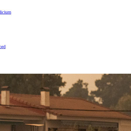
licium
ord