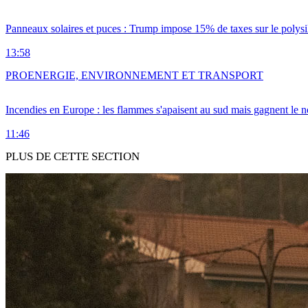
Panneaux solaires et puces : Trump impose 15% de taxes sur le polysi
13:58
PRO
ENERGIE, ENVIRONNEMENT ET TRANSPORT
Incendies en Europe : les flammes s'apaisent au sud mais gagnent le n
11:46
PLUS DE CETTE SECTION