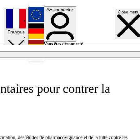
Se connecter
Close menu
English
Français
Deutsch
Vous êtes déconnecté.
Se connecter
Español
Lumières éteintes
taires pour contrer la
nation, des études de pharmacovigilance et de la lutte contre les