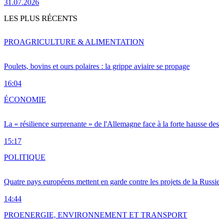
31.07.2026
LES PLUS RÉCENTS
PRO
AGRICULTURE & ALIMENTATION
Poulets, bovins et ours polaires : la grippe aviaire se propage
16:04
ÉCONOMIE
La « résilience surprenante » de l'Allemagne face à la forte hausse de
15:17
POLITIQUE
Quatre pays européens mettent en garde contre les projets de la Russi
14:44
PRO
ENERGIE, ENVIRONNEMENT ET TRANSPORT