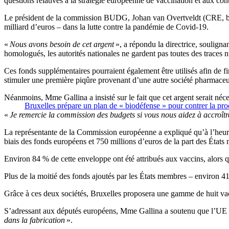
questions relatives à la stratégie européenne de vaccination et aux co
Le président de la commission BUDG, Johan van Overtveldt (CRE, belge
milliard d’euros – dans la lutte contre la pandémie de Covid-19.
«
Nous avons besoin de cet argent
», a répondu la directrice, souligna
homologués, les autorités nationales ne gardent pas toutes des traces n
Ces fonds supplémentaires pourraient également être utilisés afin de f
stimuler une première piqûre provenant d’une autre société pharmaceu
Néanmoins, Mme Gallina a insisté sur le fait que cet argent serait néc
Bruxelles prépare un plan de « biodéfense » pour contrer la proc
«
Je remercie la commission des budgets si vous nous aidez à accroîtr
La représentante de la Commission européenne a expliqué qu’à l’heure a
biais des fonds européens et 750 millions d’euros de la part des États
Environ 84 % de cette enveloppe ont été attribués aux vaccins, alors qu
Plus de la moitié des fonds ajoutés par les États membres – environ 41
Grâce à ces deux sociétés, Bruxelles proposera une gamme de huit vac
S’adressant aux députés européens, Mme Gallina a soutenu que l’UE n’a
dans la fabrication
».