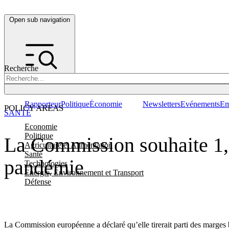
Open sub navigation
Recherche
Rapporteur
Politique
Économie
Newsletters
Evénements
Em
POLICY AREAS
SANTÉ
Economie
Politique
La Commission souhaite 1,5
Agriculture et Alimentation
Santé
pandémie
Technologies
Energie, Environnement et Transport
Défense
La Commission européenne a déclaré qu’elle tirerait parti des marges 