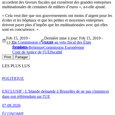
accordent des faveurs fiscales qui exonèrent des grandes entreprises
multinationales de centaines de milliers d’euros », a-t-elle ajouté.
« Cela veut dire que nos gouvernements ont moins d’argent pour les
écoles et les hôpitaux et que les petites et moyennes entreprises
doivent payer plus d’impôts que les multinationales avec qui elles
sont en concurrence. »
Feb 15, 2019 -
Dernière mise à jour: Feb 15, 2019 -
La Commission s’attaque au veto fiscal des États
12:22
12:22
membres
Économie
Belgique
Commission Européenne
Cour de justice de l'UE
fiscalité
Print
Partager
LES PLUS LUS
POLITIQUE
EXCLUSIF : L'Islande demande à Bruxelles de ne pas s'immiscer
dans son référendum sur l'UE
07.08.2026
ÉCONOMIE