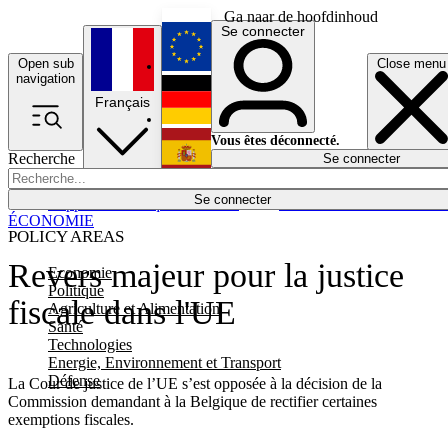
Ga naar de hoofdinhoud
Se connecter
Open sub
Close menu
English
navigation
Français
Deutsch
Vous êtes déconnecté.
Recherche
Se connecter
Español
Lumières éteintes
Se connecter
Rapporteur
Politique
Économie
Newsletters
Evénements
Em
ÉCONOMIE
POLICY AREAS
Revers majeur pour la justice
Economie
Politique
fiscale dans l'UE
Agriculture et Alimentation
Santé
Technologies
Energie, Environnement et Transport
Défense
La Cour de justice de l’UE s’est opposée à la décision de la
Commission demandant à la Belgique de rectifier certaines
exemptions fiscales.