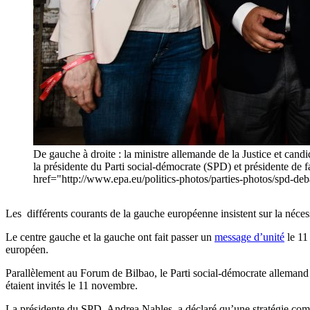
De gauche à droite : la ministre allemande de la Justice et cand
la présidente du Parti social-démocrate (SPD) et présidente d
href="http://www.epa.eu/politics-photos/parties-photos/s
Les différents courants de la gauche européenne insistent sur la néces
Le centre gauche et la gauche ont fait passer un
message d’unité
le 11
européen.
Parallèlement au Forum de Bilbao, le Parti social-démocrate allemand 
étaient invités le 11 novembre.
La présidente du SPD, Andrea Nahles, a déclaré qu’une stratégie commu