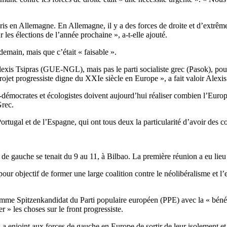
s en Allemagne. En Allemagne, il y a des forces de droite et d’extrême 
 les élections de l’année prochaine », a-t-elle ajouté.
emain, mais que c’était « faisable ».
xis Tsipras (GUE-NGL), mais pas le parti socialiste grec (Pasok), pourt
jet progressiste digne du XXIe siècle en Europe », a fait valoir Alexis
cial-démocrates et écologistes doivent aujourd’hui réaliser combien l’
Grec.
ortugal et de l’Espagne, qui ont tous deux la particularité d’avoir des 
e gauche se tenait du 9 au 11, à Bilbao. La première réunion a eu lieu 
our objectif de former une large coalition contre le néolibéralisme et l’
omme Spitzenkandidat du Parti populaire européen (PPE) avec la « béné
 » les choses sur le front progressiste.
joint aux forces de gauche en Europe de sortir de leur isolement et de 