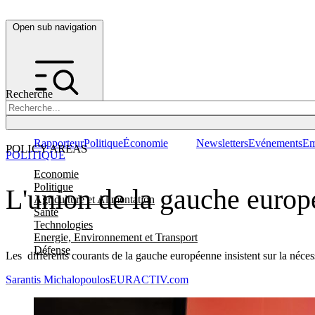
Open sub navigation
Recherche
Rapporteur
Politique
Économie
Newsletters
Evénements
Em
POLICY AREAS
POLITIQUE
Economie
Politique
L'union de la gauche europ
Agriculture et Alimentation
Santé
Technologies
Energie, Environnement et Transport
Défense
Les différents courants de la gauche européenne insistent sur la néces
Sarantis Michalopoulos
EURACTIV.com