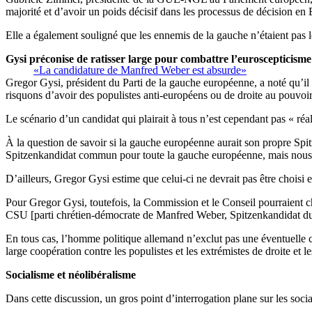
majorité et d’avoir un poids décisif dans les processus de décision en
Elle a également souligné que les ennemis de la gauche n’étaient pas l
Gysi préconise de ratisser large pour combattre l’euroscepticisme
«La candidature de Manfred Weber est absurde»
Gregor Gysi, président du Parti de la gauche européenne, a noté qu’il 
risquons d’avoir des populistes anti-européens ou de droite au pouvoir a
Le scénario d’un candidat qui plairait à tous n’est cependant pas « réal
À la question de savoir si la gauche européenne aurait son propre Spitzen
Spitzenkandidat commun pour toute la gauche européenne, mais nous de
D’ailleurs, Gregor Gysi estime que celui-ci ne devrait pas être choisi
Pour Gregor Gysi, toutefois, la Commission et le Conseil pourraient 
CSU [parti chrétien-démocrate de Manfred Weber, Spitzenkandidat du 
En tous cas, l’homme politique allemand n’exclut pas une éventuelle 
large coopération contre les populistes et les extrémistes de droite et le
Socialisme et néolibéralisme
Dans cette discussion, un gros point d’interrogation plane sur les soc