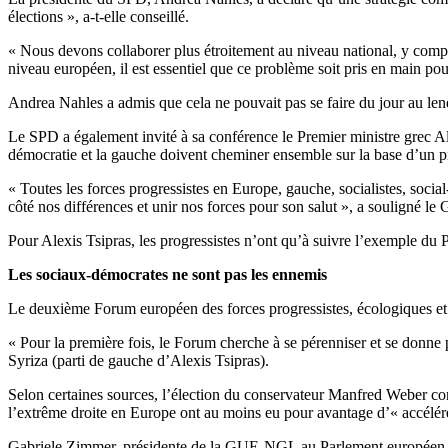
élections », a-t-elle conseillé.
« Nous devons collaborer plus étroitement au niveau national, y compri
niveau européen, il est essentiel que ce problème soit pris en main pour
Andrea Nahles a admis que cela ne pouvait pas se faire du jour au lend
Le SPD a également invité à sa conférence le Premier ministre grec Ale
démocratie et la gauche doivent cheminer ensemble sur la base d’un pro
« Toutes les forces progressistes en Europe, gauche, socialistes, so
côté nos différences et unir nos forces pour son salut », a souligné le 
Pour Alexis Tsipras, les progressistes n’ont qu’à suivre l’exemple du P
Les sociaux-démocrates ne sont pas les ennemis
Le deuxième Forum européen des forces progressistes, écologiques et d
« Pour la première fois, le Forum cherche à se pérenniser et se donne p
Syriza (parti de gauche d’Alexis Tsipras).
Selon certaines sources, l’élection du conservateur Manfred Weber c
l’extrême droite en Europe ont au moins eu pour avantage d’« accélérer
Gabriele Zimmer, présidente de la GUE-NGL au Parlement européen, a en