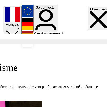
Se connecter
Close menu
English
Français
Deutsch
Vous êtes déconnecté.
Se connecter
Español
Lumières éteintes
lisme
ême droite. Mais n’arrivent pas à s’accorder sur le néolibéralisme.