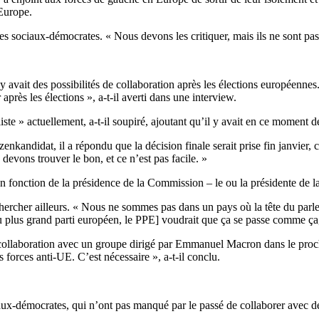
 Europe.
es sociaux-démocrates. « Nous devons les critiquer, mais ils ne sont pas
y avait des possibilités de collaboration après les élections européenne
près les élections », a-t-il averti dans une interview.
iste » actuellement, a-t-il soupiré, ajoutant qu’il y avait en ce moment 
kandidat, il a répondu que la décision finale serait prise fin janvier, ca
vons trouver le bon, et ce n’est pas facile. »
 en fonction de la présidence de la Commission – le ou la présidente de
chercher ailleurs. « Nous ne sommes pas dans un pays où la tête du par
plus grand parti européen, le PPE] voudrait que ça se passe comme ça, 
collaboration avec un groupe dirigé par Emmanuel Macron dans le proch
s forces anti-UE. C’est nécessaire », a-t-il conclu.
iaux-démocrates, qui n’ont pas manqué par le passé de collaborer avec de