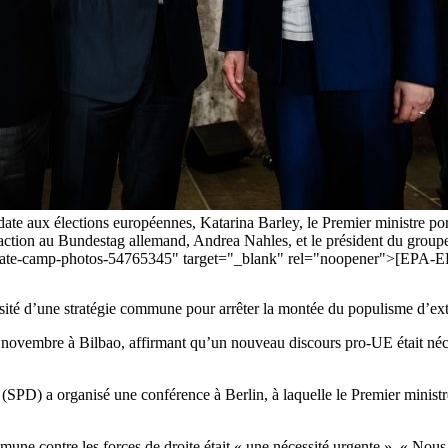
idate aux élections européennes, Katarina Barley, le Premier ministre por
e faction au Bundestag allemand, Andrea Nahles, et le président du g
pd-debate-camp-photos-54765345" target="_blank" rel="noopener">[
sité d’une stratégie commune pour arrêter la montée du populisme d’extr
 novembre à Bilbao, affirmant qu’un nouveau discours pro-UE était nécessa
(SPD) a organisé une conférence à Berlin, à laquelle le Premier minist
ne contre les forces de droite était « une nécessité urgente ». « Nous