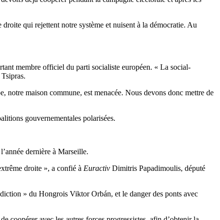
droite qui rejettent notre système et nuisent à la démocratie. Au
ant membre officiel du parti socialiste européen. « La social-
 Tsipras.
Europe, notre maison commune, est menacée. Nous devons donc mettre de
coalitions gouvernementales polarisées.
l’année dernière à Marseille.
extrême droite », a confié à
Euractiv
Dimitris Papadimoulis, député
diction » du Hongrois Viktor Orbán, et le danger des ponts avec
coopérer avec les autres forces progressistes, afin d’obtenir la