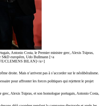
tugais, Antonio Costa, le Premier ministre grec, Alexis Tsipras,
roupe S&D européen, Udo Bullmann [<a
EPA-EFE/CLEMENS BILAN]</a>]
ême droite. Mais n’arrivent pas à s’accorder sur le néolibéralisme.
ire pour affronter les forces politiques qui rejettent le projet
re grec, Alexis Tsipras, et son homologue portugais, Antonio Costa,
 devons déjà coopérer pendant la campagne électorale et après les