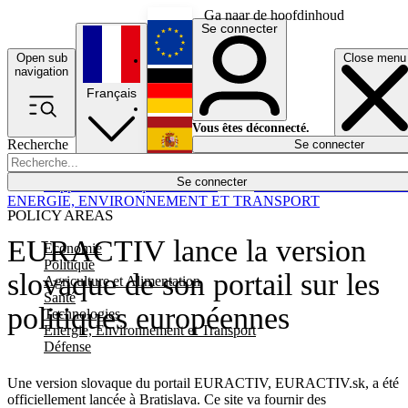
Ga naar de hoofdinhoud
Se connecter
Open sub
Close menu
English
navigation
Français
Deutsch
Vous êtes déconnecté.
Recherche
Se connecter
Español
Lumières éteintes
Se connecter
Rapporteur
Politique
Économie
Newsletters
Evénements
Em
ENERGIE, ENVIRONNEMENT ET TRANSPORT
POLICY AREAS
EURACTIV lance la version
Economie
Politique
slovaque de son portail sur les
Agriculture et Alimentation
Santé
politiques européennes
Technologies
Energie, Environnement et Transport
Défense
Une version slovaque du portail EURACTIV, EURACTIV.sk, a été
officiellement lancée à Bratislava. Ce site va fournir des