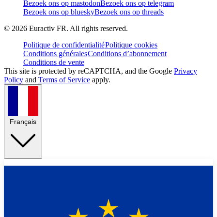
Bezoek ons op mastodon
Bezoek ons op telegram
Bezoek ons op bluesky
Bezoek ons op threads
©
2026
Euractiv FR. All rights reserved.
Politique de confidentialité
Politique cookies
Conditions générales
Conditions d’abonnement
Conditions de vente
This site is protected by reCAPTCHA, and the Google
Privacy
Policy
and
Terms of Service
apply.
Français