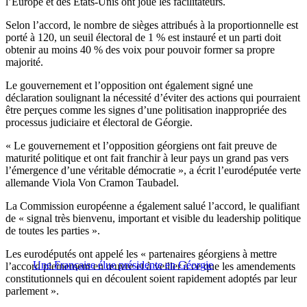
l’Europe et des États-Unis ont joué les facilitateurs.
Selon l’accord, le nombre de sièges attribués à la proportionnelle est
porté à 120, un seuil électoral de 1 % est instauré et un parti doit
obtenir au moins 40 % des voix pour pouvoir former sa propre
majorité.
Le gouvernement et l’opposition ont également signé une
déclaration soulignant la nécessité d’éviter des actions qui pourraient
être perçues comme les signes d’une politisation inappropriée des
processus judiciaire et électoral de Géorgie.
« Le gouvernement et l’opposition géorgiens ont fait preuve de
maturité politique et ont fait franchir à leur pays un grand pas vers
l’émergence d’une véritable démocratie », a écrit l’eurodéputée verte
allemande Viola Von Cramon Taubadel.
La Commission européenne a également salué l’accord, le qualifiant
de « signal très bienvenu, important et visible du leadership politique
de toutes les parties ».
Les eurodéputés ont appelé les « partenaires géorgiens à mettre
Une Française élue présidente en Géorgie
l’accord pleinement en œuvre et à veiller à ce que les amendements
constitutionnels qui en découlent soient rapidement adoptés par leur
parlement ».