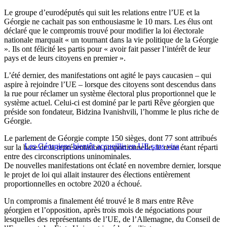
Le groupe d’eurodéputés qui suit les relations entre l’UE et la
Géorgie ne cachait pas son enthousiasme le 10 mars. Les élus ont
déclaré que le compromis trouvé pour modifier la loi électorale
nationale marquait « un tournant dans la vie politique de la Géorgie
». Ils ont félicité les partis pour « avoir fait passer l’intérêt de leur
pays et de leurs citoyens en premier ».
L’été dernier, des manifestations ont agité le pays caucasien – qui
aspire à rejoindre l’UE – lorsque des citoyens sont descendus dans
la rue pour réclamer un système électoral plus proportionnel que le
système actuel. Celui-ci est dominé par le parti Rêve géorgien que
préside son fondateur, Bidzina Ivanishvili, l’homme le plus riche de
Géorgie.
Le parlement de Géorgie compte 150 sièges, dont 77 sont attribués
Les Géorgiens bientôt accueillis en UE sans visa
sur la base de la représentation proportionnelle, le reste étant réparti
entre des circonscriptions uninominales.
De nouvelles manifestations ont éclaté en novembre dernier, lorsque
le projet de loi qui allait instaurer des élections entièrement
proportionnelles en octobre 2020 a échoué.
Un compromis a finalement été trouvé le 8 mars entre Rêve
géorgien et l’opposition, après trois mois de négociations pour
lesquelles des représentants de l’UE, de l’Allemagne, du Conseil de