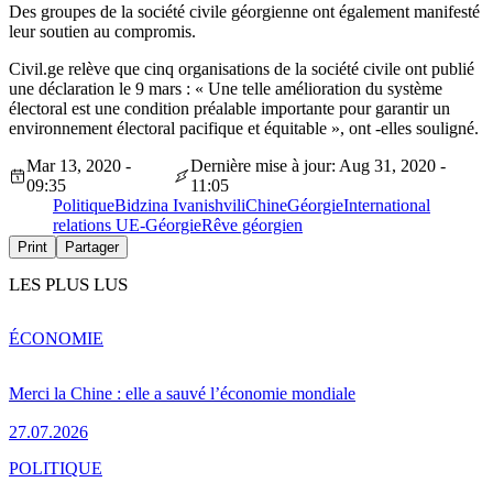
Des groupes de la société civile géorgienne ont également manifesté
leur soutien au compromis.
Civil.ge relève que cinq organisations de la société civile ont publié
une déclaration le 9 mars : « Une telle amélioration du système
électoral est une condition préalable importante pour garantir un
environnement électoral pacifique et équitable », ont -elles souligné.
Mar 13, 2020 -
Dernière mise à jour: Aug 31, 2020 -
09:35
11:05
Politique
Bidzina Ivanishvili
Chine
Géorgie
International
relations UE-Géorgie
Rêve géorgien
Print
Partager
LES PLUS LUS
ÉCONOMIE
Merci la Chine : elle a sauvé l’économie mondiale
27.07.2026
POLITIQUE