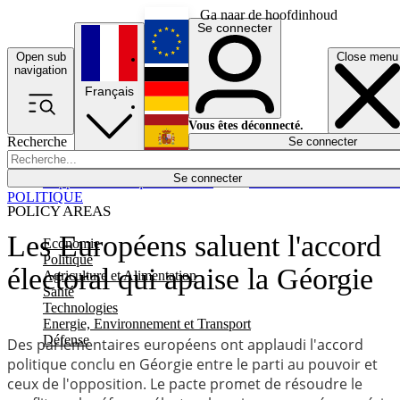
Ga naar de hoofdinhoud
Se connecter
Open sub
Close menu
English
navigation
Français
Deutsch
Vous êtes déconnecté.
Recherche
Se connecter
Español
Lumières éteintes
Se connecter
Rapporteur
Politique
Économie
Newsletters
Evénements
Em
POLITIQUE
POLICY AREAS
Les Européens saluent l'accord
Economie
Politique
électoral qui apaise la Géorgie
Agriculture et Alimentation
Santé
Technologies
Energie, Environnement et Transport
Défense
Des parlementaires européens ont applaudi l'accord
politique conclu en Géorgie entre le parti au pouvoir et
ceux de l'opposition. Le pacte promet de résoudre le