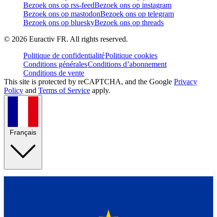
Bezoek ons op rss-feed
Bezoek ons op instagram
Bezoek ons op mastodon
Bezoek ons op telegram
Bezoek ons op bluesky
Bezoek ons op threads
©
2026
Euractiv FR. All rights reserved.
Politique de confidentialité
Politique cookies
Conditions générales
Conditions d’abonnement
Conditions de vente
This site is protected by reCAPTCHA, and the Google
Privacy
Policy
and
Terms of Service
apply.
Français