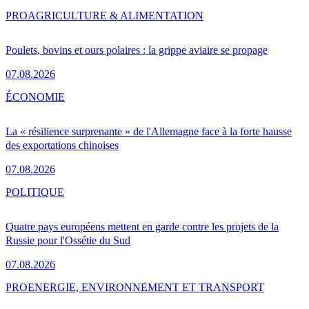
PRO
AGRICULTURE & ALIMENTATION
Poulets, bovins et ours polaires : la grippe aviaire se propage
07.08.2026
ÉCONOMIE
La « résilience surprenante » de l'Allemagne face à la forte hausse
des exportations chinoises
07.08.2026
POLITIQUE
Quatre pays européens mettent en garde contre les projets de la
Russie pour l'Ossétie du Sud
07.08.2026
PRO
ENERGIE, ENVIRONNEMENT ET TRANSPORT