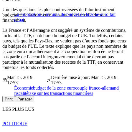
Une des questions les plus controversées du futur instrument
La proposition a minima de budget de la zone euro fait
budgétaire de la zone euro est sans conteste celle de son
débat
financement.
La France et l’Allemagne ont suggéré un système de contributions,
incluant la TTF, en dehors du budget de l’UE. Toutefois, certains
pays, tels que les Pays-Bas, ne veulent pas d’autres fonds que ceux
du budget de l’UE. Le texte explique que les pays non membres de
la zone euro qui adhéreraient à la coopération renforcée ne feront
pas partie de l’accord intergouvernemental et ne devront pas
participer à la mutualisation des recettes de la TTF, en conservant
toutefois les fonds collectés.
Mar 15, 2019 -
Dernière mise à jour: Mar 15, 2019 -
17:53
17:53
Économie
budget de la zone euro
couple franco-allemand
fiscalité
taxe sur les transactions financières
Print
Partager
LES PLUS LUS
POLITIQUE