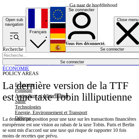
Ga naar de hoofdinhoud
Se connecter
Open sub
Close menu
English
navigation
Français
Deutsch
Vous êtes déconnecté.
Recherche
Se connecter
Español
Lumières éteintes
Se connecter
Rapporteur
Politique
Économie
Newsletters
Evénements
Em
ÉCONOMIE
POLICY AREAS
La dernière version de la TTF
Economie
Politique
est une taxe Tobin lilliputienne
Agriculture et Alimentation
Santé
Technologies
Energie, Environnement et Transport
Défense
La dernière proposition pour une taxe sur les transactions financières
européenne est une vision au rabais de la taxe Tobin. Paris et Berlin
se sont mis d'accord sur une taxe qui risque de rapporter 10 fois
moins de recettes que prévu.