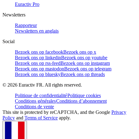
Euractiv Pro
Newsletters
Rapporteur
Newsletters en anglais
Social
Bezoek ons op facebook
Bezoek ons op x
Bezoek ons op linkedin
Bezoek ons op youtube
Bezoek ons op rss-feed
Bezoek ons op instagram
Bezoek ons op mastodon
Bezoek ons op telegram
Bezoek ons op bluesky
Bezoek ons op threads
©
2026
Euractiv FR. All rights reserved.
Politique de confidentialité
Politique cookies
Conditions générales
Conditions d’abonnement
Conditions de vente
This site is protected by reCAPTCHA, and the Google
Privacy
Policy
and
Terms of Service
apply.