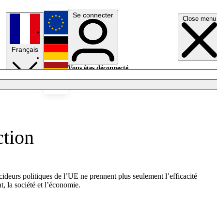
Se connecter
Close menu
English
Français
Deutsch
Vous êtes déconnecté.
Se connecter
Español
Lumières éteintes
ction
écideurs politiques de l’UE ne prennent plus seulement l’efficacité
, la société et l’économie.