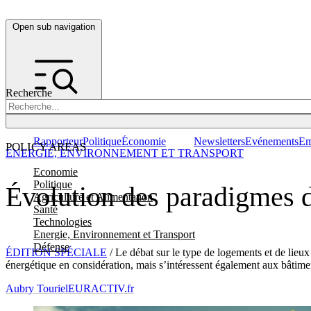
Open sub navigation
Recherche
Rapporteur
Politique
Économie
Newsletters
Evénements
Em
POLICY AREAS
ENERGIE, ENVIRONNEMENT ET TRANSPORT
Economie
Politique
Évolution des paradigmes da
Agriculture et Alimentation
Santé
Technologies
Energie, Environnement et Transport
Défense
ÉDITION SPÉCIALE
/ Le débat sur le type de logements et de lieux
énergétique en considération, mais s’intéressent également aux bâtime
Aubry Touriel
EURACTIV.fr