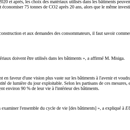
020 et après, les choix des matériaux utilisés dans les bâtiments peuven
t économiser 75 tonnes de CO2 après 20 ans, alors que le même investiss
construction et aux demandes des consommateurs, il faut savoir comment 
riaux doivent être utilisés dans les bâtiments », a affirmé M. Misiga.
t en faveur d'une vision plus vaste sur les bâtiments à l'avenir et voud
ntité de lumière du jour exploitable. Selon les partisans de ces mesures, 
 environ 90 % de leur vie à l'intérieur des bâtiments.
 examiner l'ensemble du cycle de vie [des bâtiments] », a expliqué à
E