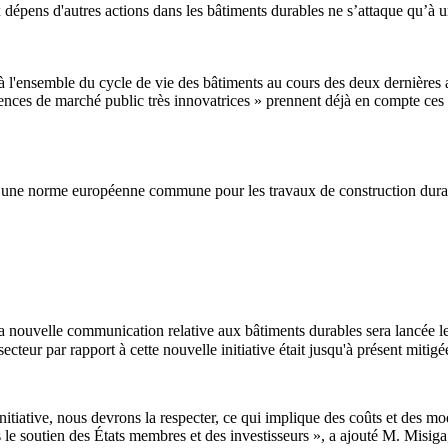
 dépens d'autres actions dans les bâtiments durables ne s’attaque qu’à 
 à l'ensemble du cycle de vie des bâtiments au cours des deux dernières
 agences de marché public très innovatrices » prennent déjà en compte ces
0, une norme européenne commune pour les travaux de construction dura
la nouvelle communication relative aux bâtiments durables sera lancée l
teur par rapport à cette nouvelle initiative était jusqu'à présent mitigée
e initiative, nous devrons la respecter, ce qui implique des coûts et des
s le soutien des États membres et des investisseurs », a ajouté M. Misig