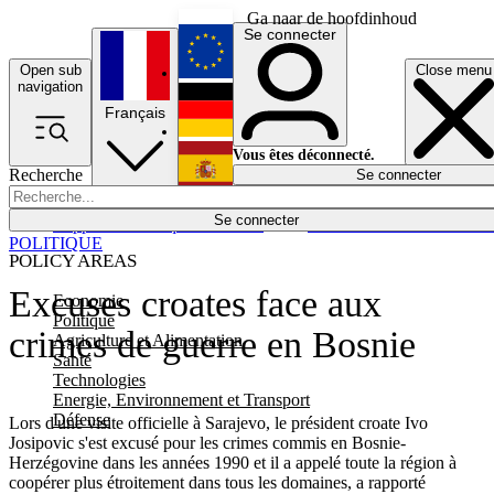
Ga naar de hoofdinhoud
Se connecter
Open sub
Close menu
English
navigation
Français
Deutsch
Vous êtes déconnecté.
Recherche
Se connecter
Español
Lumières éteintes
Se connecter
Rapporteur
Politique
Économie
Newsletters
Evénements
Em
POLITIQUE
POLICY AREAS
Excuses croates face aux
Economie
Politique
crimes de guerre en Bosnie
Agriculture et Alimentation
Santé
Technologies
Energie, Environnement et Transport
Défense
Lors d'une visite officielle à Sarajevo, le président croate Ivo
Josipovic s'est excusé pour les crimes commis en Bosnie-
Herzégovine dans les années 1990 et il a appelé toute la région à
coopérer plus étroitement dans tous les domaines, a rapporté