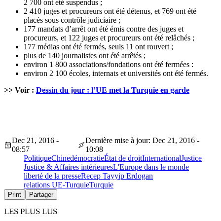
2 700 ont été suspendus ;
2 410 juges et procureurs ont été détenus, et 769 ont été
placés sous contrôle judiciaire ;
177 mandats d’arrêt ont été émis contre des juges et
procureurs, et 122 juges et procureurs ont été relâchés ;
177 médias ont été fermés, seuls 11 ont rouvert ;
plus de 140 journalistes ont été arrêtés ;
environ 1 800 associations/fondations ont été fermées :
environ 2 100 écoles, internats et universités ont été fermés.
>> Voir :
Dessin du jour : l’UE met la Turquie en garde
Dec 21, 2016 -
Dernière mise à jour: Dec 21, 2016 -
08:57
10:08
Politique
Chine
démocratie
État de droit
International
Justice
Justice & Affaires intérieures
L'Europe dans le monde
liberté de la presse
Recep Tayyip Erdogan
relations UE-Turquie
Turquie
Print
Partager
LES PLUS LUS