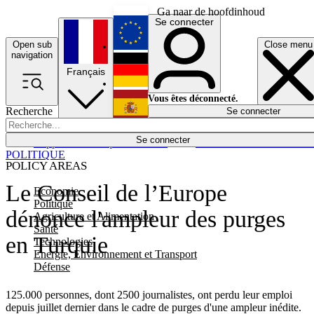
Ga naar de hoofdinhoud
Se connecter
Open sub
Close menu
English
navigation
Français
Deutsch
Vous êtes déconnecté.
Recherche
Se connecter
Español
Lumières éteintes
Se connecter
Rapporteur
Politique
Économie
Newsletters
Evénements
Em
POLITIQUE
POLICY AREAS
Le Conseil de l’Europe
Economie
Politique
dénonce l'ampleur des purges
Agriculture et Alimentation
Santé
en Turquie
Technologies
Energie, Environnement et Transport
Défense
125.000 personnes, dont 2500 journalistes, ont perdu leur emploi
depuis juillet dernier dans le cadre de purges d'une ampleur inédite.