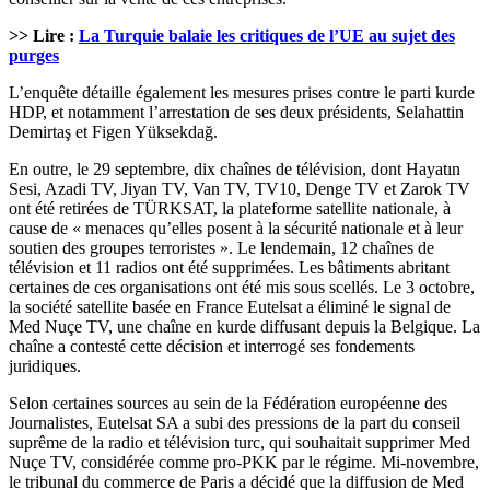
>> Lire :
La Turquie balaie les critiques de l’UE au sujet des
purges
L’enquête détaille également les mesures prises contre le parti kurde
HDP, et notamment l’arrestation de ses deux présidents, Selahattin
Demirtaş et Figen Yüksekdağ.
En outre, le 29 septembre, dix chaînes de télévision, dont Hayatın
Sesi, Azadi TV, Jiyan TV, Van TV, TV10, Denge TV et Zarok TV
ont été retirées de TÜRKSAT, la plateforme satellite nationale, à
cause de « menaces qu’elles posent à la sécurité nationale et à leur
soutien des groupes terroristes ». Le lendemain, 12 chaînes de
télévision et 11 radios ont été supprimées. Les bâtiments abritant
certaines de ces organisations ont été mis sous scellés. Le 3 octobre,
la société satellite basée en France Eutelsat a éliminé le signal de
Med Nuçe TV, une chaîne en kurde diffusant depuis la Belgique. La
chaîne a contesté cette décision et interrogé ses fondements
juridiques.
Selon certaines sources au sein de la Fédération européenne des
Journalistes, Eutelsat SA a subi des pressions de la part du conseil
suprême de la radio et télévision turc, qui souhaitait supprimer Med
Nuçe TV, considérée comme pro-PKK par le régime. Mi-novembre,
le tribunal du commerce de Paris a décidé que la diffusion de Med