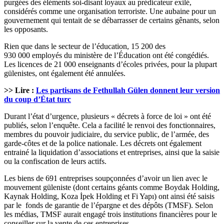
purgées des éléments soi-disant loyaux au prédicateur exilé,
considérés comme une organisation terroriste. Une aubaine pour un
gouvernement qui tentait de se débarrasser de certains gênants, selon
les opposants.
Rien que dans le secteur de l’éducation, 15 200 des
930 000 employés du ministère de l’Éducation ont été congédiés.
Les licences de 21 000 enseignants d’écoles privées, pour la plupart
gülenistes, ont également été annulées.
>> Lire :
Les partisans de Fethullah Gülen donnent leur version
du coup d’État turc
Durant l’état d’urgence, plusieurs « décrets à force de loi » ont été
publiés, selon l’enquête. Cela a facilité le renvoi des fonctionnaires,
membres du pouvoir judiciaire, du service public, de l’armée, des
garde-côtes et de la police nationale. Les décrets ont également
entrainé la liquidation d’associations et entreprises, ainsi que la saisie
ou la confiscation de leurs actifs.
Les biens de 691 entreprises soupçonnées d’avoir un lien avec le
mouvement güleniste (dont certains géants comme Boydak Holding,
Kaynak Holding, Koza İpek Holding et Fi Yapı) ont ainsi été saisis
par le fonds de garantie de l’épargne et des dépôts (TMSF). Selon
les médias, TMSF aurait engagé trois institutions financières pour le
conseiller sur la vente de ces entreprises.