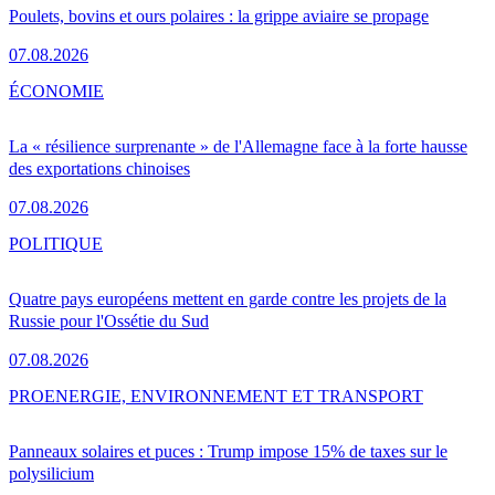
Poulets, bovins et ours polaires : la grippe aviaire se propage
07.08.2026
ÉCONOMIE
La « résilience surprenante » de l'Allemagne face à la forte hausse
des exportations chinoises
07.08.2026
POLITIQUE
Quatre pays européens mettent en garde contre les projets de la
Russie pour l'Ossétie du Sud
07.08.2026
PRO
ENERGIE, ENVIRONNEMENT ET TRANSPORT
Panneaux solaires et puces : Trump impose 15% de taxes sur le
polysilicium