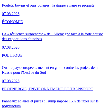
Poulets, bovins et ours polaires : la grippe aviaire se propage
07.08.2026
ÉCONOMIE
La « résilience surprenante » de l'Allemagne face à la forte hausse
des exportations chinoises
07.08.2026
POLITIQUE
Quatre pays européens mettent en garde contre les projets de la
Russie pour l'Ossétie du Sud
07.08.2026
PRO
ENERGIE, ENVIRONNEMENT ET TRANSPORT
Panneaux solaires et puces : Trump impose 15% de taxes sur le
polysilicium