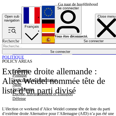
Ga naar de hoofdinhoud
Se connecter
Open sub
Close menu
English
navigation
Français
Deutsch
Vous êtes déconnecté.
Recherche
Se connecter
Español
Lumières éteintes
Se connecter
Rapporteur
Politique
Économie
Newsletters
Evénements
Em
POLITIQUE
POLICY AREAS
Extrême droite allemande :
Economie
Politique
Alice Weidel nommée tête de
Agriculture et Alimentation
Santé
liste d’un parti divisé
Technologies
Energie, Environnement et Transport
Défense
L’élection ce weekend d’Alice Weidel comme tête de liste du parti
d’extrême droite Alternative pour l’Allemagne (AfD) n’a pas été une