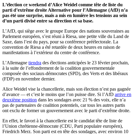
L’élection ce weekend d’Alice Weidel comme tête de liste du
parti d’extrême droite Alternative pour l’Allemagne (AfD) n’a
pas été une surprise, mais a mis en lumière les tensions au sein
d’un parti divisé entre sa direction et sa base.
L’AfD, qui siège avec le groupe Europe des nations souveraines au
Parlement européen, s’est réuni à Riesa, une petite ville du Land de
Saxe, dans l’est du pays, pour sa conférence préélectorale. La
convention de Riesa a été retardée de deux heures en raison de
manifestations à l’extérieur du centre de conférence.
L’Allemagne
tiendra
des élections anticipées le 23 février prochain,
à la suite de l’effondrement de la coalition gouvernementale
composée des sociaux-démocrates (SPD), des Verts et des libéraux
(FDP) en novembre dernier.
Alice Weidel vise la chancellerie, mais son élection n’est pas gagnée
d’avance — et c’est le moins que l’on puisse dire. Si l’AfD
arrive en
deuxième position
dans les sondages avec 21 % des voix, elle n’a
pas de partenaires de coalition potentiels, car tous les autres partis
ont exclu de former un gouvernement avec le parti d’extrême droite.
En effet, le favori à la chancellerie est le candidat tête de liste de
l’Union chrétienne-démocrate (CDU, Parti populaire européen),
Friedrich Merz. Son parti est en tête des sondages, avec environ 10