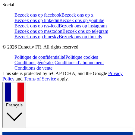
Social
Bezoek ons op facebook
Bezoek ons op x
Bezoek ons op linkedin
Bezoek ons op youtube
Bezoek ons op rss-feed
Bezoek ons op instagram
Bezoek ons op mastodon
Bezoek ons op telegram
Bezoek ons op bluesky
Bezoek ons op threads
©
2026
Euractiv FR. All rights reserved.
Politique de confidentialité
Politique cookies
Conditions générales
Conditions d’abonnement
Conditions de vente
This site is protected by reCAPTCHA, and the Google
Privacy
Policy
and
Terms of Service
apply.
Français