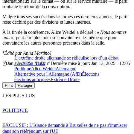
internationaux sur le climat — ou sur le service militaire — le parti
souhaite le retour de la conscription.
Malgré tous ses succès dans les urnes ces dernières années, le parti
reste déchiré par des divisions et luttes internes.
À la fin de la conférence, Alice Weidel a déclaré :
« Nous sommes
unis »
, peut-être plus pour se convaincre elle-même que pour
convaincre les autres personnes présentes dans la salle.
[Édité par Anna Martino]
L’extrême droite allemande se ridiculise lors d’un débat
Jan 13, 2025 - 11:52
avec Elon Musk
Dernière mise à jour: Jan 13, 2025 - 12:05
Politique
Alice Weidel
Allemagne
Alternative pour l'Allemagne (AfD)
Élections
élections anticipées
Extrême Droite
Print
Partager
LES PLUS LUS
POLITIQUE
EXCLUSIF : L'Islande demande à Bruxelles de ne pas s'immiscer
dans son référendum sur l'UE