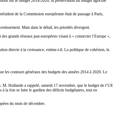
tions sur le budget 2014-2020, la préservation du budget agricole
 président de la Commission européenne était de passage à Paris,
estissement. Mais dans le détail, les priorités divergent.
nt des grands réseaux pan-européens visant à « connecter l’Europe »,
on directe à la croissance, estime-t-il. La politique de cohésion, la
 sur les contours généraux des budgets des années 2014 à 2020. Le
ds. M. Hollande a rappelé, samedi 17 novembre, que le budget de l’UE
 la fois se faire le gardien des déficits budgétaires, tout en
uropéen du mois de décembre.