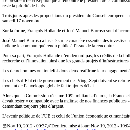
Le président de la République a rencontré le président de la commissi
reste la priorité de Paris.
Trois jours après les propositions du président du Conseil européen 
samedi 17 novembre.
Sur la forme, François Hollande et José Manuel Barroso sont d’accord : 
José Manuel Barroso a insisté sur le caractère essentiel des investis
indique le communiqué rendu public à l’issue de la rencontre.
Pour sa part, François Hollande n’en démord pas, les crédits de la Poli
recherche et l’innovation ainsi que les grands projets d’infrastructur
Les deux hommes ont toutefois tous deux réaffirmé leur engagement 
Les chefs d’Etat et de gouvernement des Vingt-Sept doivent se retrou
montant de l’enveloppe globale fait toujours débat.
Alors que la Commission réclame 1092 milliards d’euros, la France et
devait rester « compatible avec la maîtrise de nos finances publiques »
demandant toujours plus d’argent.
L’avenir politique de l’UE et celui de l’union économique et monétai
Nov 19, 2012 - 09:37
Dernière mise à jour: Nov 19, 2012 - 10:0