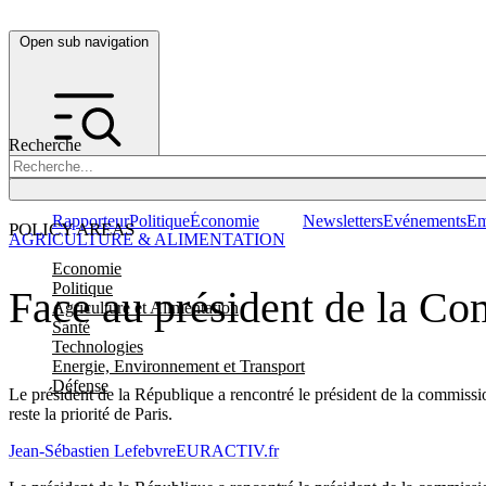
Open sub navigation
Recherche
Rapporteur
Politique
Économie
Newsletters
Evénements
Em
POLICY AREAS
AGRICULTURE & ALIMENTATION
Economie
Politique
Face au président de la Co
Agriculture et Alimentation
Santé
Technologies
Energie, Environnement et Transport
Défense
Le président de la République a rencontré le président de la commissi
reste la priorité de Paris.
Jean-Sébastien Lefebvre
EURACTIV.fr