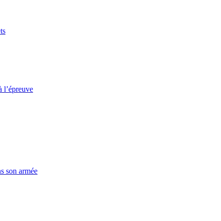
ts
à l’épreuve
ns son armée