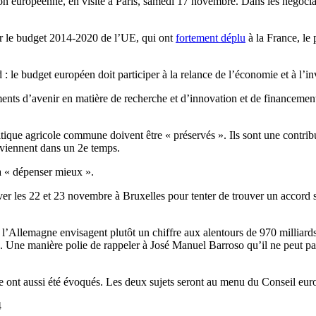
on européenne, en visite à Paris, samedi 17 novembre. Dans les négocia
sur le budget 2014-2020 de l’UE, qui ont
fortement déplu
à la France, le
le budget européen doit participer à la relance de l’économie et à l’inv
sements d’avenir en matière de recherche et d’innovation et de financeme
tique agricole commune doivent être « préservés ». Ils sont une contributi
es viennent dans un 2e temps.
à « dépenser mieux ».
ver les 22 et 23 novembre à Bruxelles pour tenter de trouver un accord
 l’Allemagne envisagent plutôt un chiffre aux alentours de 970 milliar
. Une manière polie de rappeler à José Manuel Barroso qu’il ne peut pas à
re ont aussi été évoqués. Les deux sujets seront au menu du Conseil e
4