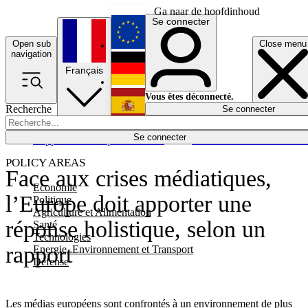
Ga naar de hoofdinhoud
Se connecter
Open sub
Close menu
English
navigation
Français
Deutsch
Vous êtes déconnecté.
Recherche
Se connecter
Español
Lumières éteintes
Se connecter
Rapporteur
Politique
Économie
Newsletters
Evénements
Em
POLICY AREAS
Face aux crises médiatiques,
Economie
l’Europe doit apporter une
Politique
Agriculture et Alimentation
réponse holistique, selon un
Santé
Technologies
rapport
Energie, Environnement et Transport
Défense
Les médias européens sont confrontés à un environnement de plus