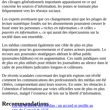
des clivages générationnels importants apparaissent en ce qui
concerne les sources d’information, les jeunes se tournant plus
fréquemment vers les réseaux sociaux.
Les experts avertissent que ces changements ainsi que les péages de
lecture numérique fondés sur les abonnements pourraient creuser le
fossé entre les personnes
« riches en information »
et celles
«
pauvres en information »
, ce qui aurait des répercussions sur la
société dans son ensemble.
Les médias constituent également une cible de plus en plus
importante pour les gouvernements et d’autres acteurs puissants. Le
recours aux poursuites stratégiques altérant le débat public
(poursuites-bâillons) est en augmentation. Ces outils juridiques sont
de plus en plus utilisés pour réduire les journalistes au silence dans le
cadre de procédures judiciaires longues et coûteuses.
De récents scandales concernant des logiciels espions ont révélé
comment les communications des professionnels des médias ont été
ciblées, compromettant ainsi leurs sources. En outre, les obstacles à
l’obtention d’informations par voies officielles sont de plus en plus
nombreux, malgré l’existence de lois sur la liberté d’information.
Recommandations
Loi sur la liberté des médias : un accord se profile au
sein du Conseil de l’UE