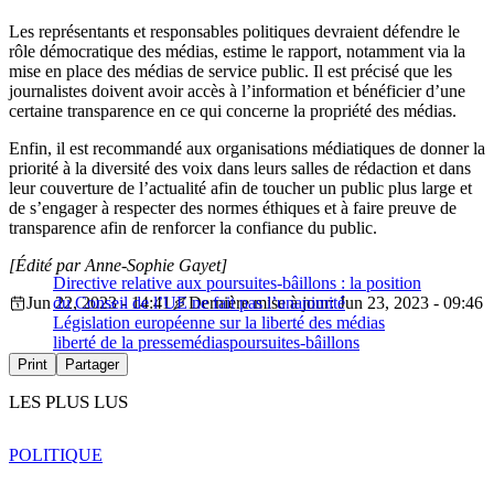
Les représentants et responsables politiques devraient défendre le
rôle démocratique des médias, estime le rapport, notamment via la
mise en place des médias de service public. Il est précisé que les
journalistes doivent avoir accès à l’information et bénéficier d’une
certaine transparence en ce qui concerne la propriété des médias.
Enfin, il est recommandé aux organisations médiatiques de donner la
priorité à la diversité des voix dans leurs salles de rédaction et dans
leur couverture de l’actualité afin de toucher un public plus large et
de s’engager à respecter des normes éthiques et à faire preuve de
transparence afin de renforcer la confiance du public.
[Édité par Anne-Sophie Gayet]
Directive relative aux poursuites-bâillons : la position
Jun 22, 2023 - 14:41
du Conseil de l’UE ne fait pas l’unanimité
Dernière mise à jour: Jun 23, 2023 - 09:46
Législation européenne sur la liberté des médias
liberté de la presse
médias
poursuites-bâillons
Print
Partager
LES PLUS LUS
POLITIQUE