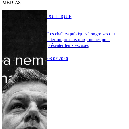
MÉDIAS
POLITIQUE
Les chaînes publiques hongroises ont
interrompu leurs programmes pour
présenter leurs excuses
08.07.2026