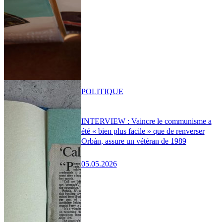
POLITIQUE
INTERVIEW : Vaincre le communisme a
été « bien plus facile » que de renverser
Orbán, assure un vétéran de 1989
05.05.2026