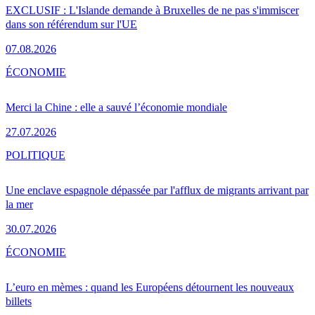
EXCLUSIF : L'Islande demande à Bruxelles de ne pas s'immiscer
dans son référendum sur l'UE
07.08.2026
ÉCONOMIE
Merci la Chine : elle a sauvé l’économie mondiale
27.07.2026
POLITIQUE
Une enclave espagnole dépassée par l'afflux de migrants arrivant par
la mer
30.07.2026
ÉCONOMIE
L’euro en mèmes : quand les Européens détournent les nouveaux
billets