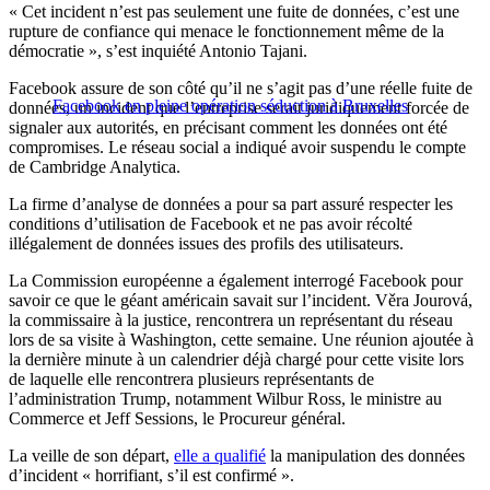
« Cet incident n’est pas seulement une fuite de données, c’est une
rupture de confiance qui menace le fonctionnement même de la
démocratie », s’est inquiété Antonio Tajani.
Facebook assure de son côté qu’il ne s’agit pas d’une réelle fuite de
Facebook en pleine opération séduction à Bruxelles
données, un incident que l’entreprise serait juridiquement forcée de
signaler aux autorités, en précisant comment les données ont été
compromises. Le réseau social a indiqué avoir suspendu le compte
de Cambridge Analytica.
La firme d’analyse de données a pour sa part assuré respecter les
conditions d’utilisation de Facebook et ne pas avoir récolté
illégalement de données issues des profils des utilisateurs.
La Commission européenne a également interrogé Facebook pour
savoir ce que le géant américain savait sur l’incident. Věra Jourová,
la commissaire à la justice, rencontrera un représentant du réseau
lors de sa visite à Washington, cette semaine. Une réunion ajoutée à
la dernière minute à un calendrier déjà chargé pour cette visite lors
de laquelle elle rencontrera plusieurs représentants de
l’administration Trump, notamment Wilbur Ross, le ministre au
Commerce et Jeff Sessions, le Procureur général.
La veille de son départ,
elle a qualifié
la manipulation des données
d’incident « horrifiant, s’il est confirmé ».