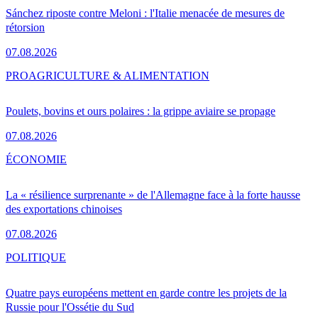
Sánchez riposte contre Meloni : l'Italie menacée de mesures de
rétorsion
07.08.2026
PRO
AGRICULTURE & ALIMENTATION
Poulets, bovins et ours polaires : la grippe aviaire se propage
07.08.2026
ÉCONOMIE
La « résilience surprenante » de l'Allemagne face à la forte hausse
des exportations chinoises
07.08.2026
POLITIQUE
Quatre pays européens mettent en garde contre les projets de la
Russie pour l'Ossétie du Sud