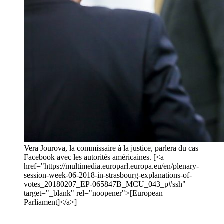
Vera Jourova, la commissaire à la justice, parlera du cas
Facebook avec les autorités américaines. [<a
href="https://multimedia.europarl.europa.eu/en/plenary-
session-week-06-2018-in-strasbourg-explanations-of-
votes_20180207_EP-065847B_MCU_043_p#ssh"
target="_blank" rel="noopener">[European
Parliament]</a>]