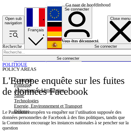
Ga naar de hoofdinhoud
Se connecter
Open sub
Close menu
English
navigation
Français
Deutsch
Vous êtes déconnecté.
Recherche
Se connecter
Español
Lumières éteintes
Se connecter
Rapporteur
Politique
Économie
Newsletters
Evénements
Em
POLITIQUE
POLICY AREAS
L'Europe enquête sur les fuites
Economie
Politique
de données Facebook
Agriculture et Alimentation
Santé
Technologies
Energie, Environnement et Transport
Défense
Le Parlement européen va enquêter sur l’utilisation supposée des
données personnelles de Facebook à des fins politiques, tandis que
la Commission encourage les instances nationales à se pencher sur la
question