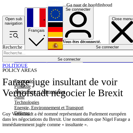
Ga naar de hoofdinhoud
Se connecter
Open sub
Close menu
English
navigation
Français
Deutsch
Vous êtes déconnecté.
Recherche
Se connecter
Español
Lumières éteintes
Se connecter
Rapporteur
Politique
Économie
Newsletters
Evénements
Em
POLITIQUE
POLICY AREAS
Farage juge insultant de voir
Economie
Politique
Verhofstadt négocier le Brexit
Agriculture et Alimentation
Santé
Technologies
Energie, Environnement et Transport
Défense
Guy Verhofstadt a été nommé représentant du Parlement européen
dans les négociations du Brexit. Une nomination que Nigel Farage a
immédiatemment jugée comme « insultante ».