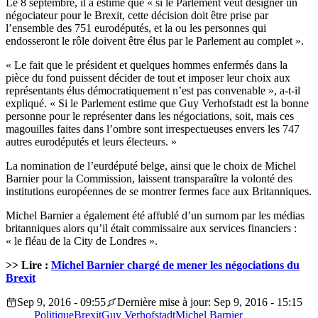
Le 8 septembre, il a estimé que « si le Parlement veut désigner un
négociateur pour le Brexit, cette décision doit être prise par
l’ensemble des 751 eurodéputés, et la ou les personnes qui
endosseront le rôle doivent être élus par le Parlement au complet ».
« Le fait que le président et quelques hommes enfermés dans la
pièce du fond puissent décider de tout et imposer leur choix aux
représentants élus démocratiquement n’est pas convenable », a-t-il
expliqué. « Si le Parlement estime que Guy Verhofstadt est la bonne
personne pour le représenter dans les négociations, soit, mais ces
magouilles faites dans l’ombre sont irrespectueuses envers les 747
autres eurodéputés et leurs électeurs. »
La nomination de l’eurdéputé belge, ainsi que le choix de Michel
Barnier pour la Commission, laissent transparaître la volonté des
institutions européennes de se montrer fermes face aux Britanniques.
Michel Barnier a également été affublé d’un surnom par les médias
britanniques alors qu’il était commissaire aux services financiers :
« le fléau de la City de Londres ».
>> Lire :
Michel Barnier chargé de mener les négociations du
Brexit
Sep 9, 2016 - 09:55
Dernière mise à jour: Sep 9, 2016 - 15:15
Politique
Brexit
Guy Verhofstadt
Michel Barnier