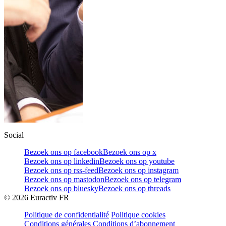
Social
Bezoek ons op facebook
Bezoek ons op x
Bezoek ons op linkedin
Bezoek ons op youtube
Bezoek ons op rss-feed
Bezoek ons op instagram
Bezoek ons op mastodon
Bezoek ons op telegram
Bezoek ons op bluesky
Bezoek ons op threads
©
2026
Euractiv FR
Politique de confidentialité
Politique cookies
Conditions générales
Conditions d’abonnement