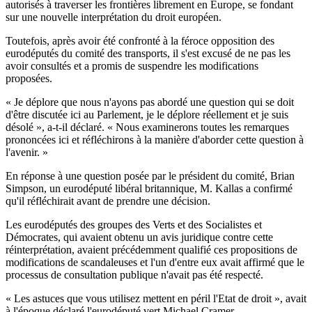
autorisés à traverser les frontières librement en Europe, se fondant
sur une nouvelle interprétation du droit européen.
Toutefois, après avoir été confronté à la féroce opposition des
eurodéputés du comité des transports, il s'est excusé de ne pas les
avoir consultés et a promis de suspendre les modifications
proposées.
« Je déplore que nous n'ayons pas abordé une question qui se doit
d'être discutée ici au Parlement, je le déplore réellement et je suis
désolé », a-t-il déclaré. « Nous examinerons toutes les remarques
prononcées ici et réfléchirons à la manière d'aborder cette question à
l'avenir. »
En réponse à une question posée par le président du comité, Brian
Simpson, un eurodéputé libéral britannique, M. Kallas a confirmé
qu'il réfléchirait avant de prendre une décision.
Les eurodéputés des groupes des Verts et des Socialistes et
Démocrates, qui avaient obtenu un avis juridique contre cette
réinterprétation, avaient précédemment qualifié ces propositions de
modifications de scandaleuses et l'un d'entre eux avait affirmé que le
processus de consultation publique n'avait pas été respecté.
« Les astuces que vous utilisez mettent en péril l'Etat de droit », avait
à l'époque déclaré l'eurodéputé vert Michael Cramer.