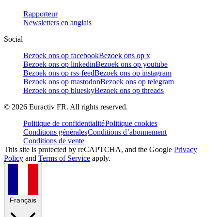
Rapporteur
Newsletters en anglais
Social
Bezoek ons op facebook
Bezoek ons op x
Bezoek ons op linkedin
Bezoek ons op youtube
Bezoek ons op rss-feed
Bezoek ons op instagram
Bezoek ons op mastodon
Bezoek ons op telegram
Bezoek ons op bluesky
Bezoek ons op threads
©
2026
Euractiv FR. All rights reserved.
Politique de confidentialité
Politique cookies
Conditions générales
Conditions d’abonnement
Conditions de vente
This site is protected by reCAPTCHA, and the Google
Privacy
Policy
and
Terms of Service
apply.
Français