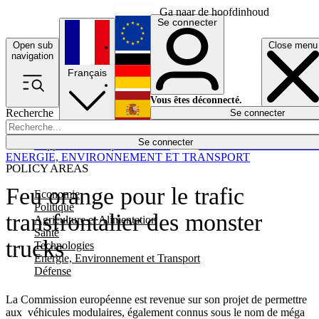
Ga naar de hoofdinhoud
Se connecter
Open sub
Close menu
English
navigation
Français
Deutsch
Vous êtes déconnecté.
Recherche
Se connecter
Español
Lumières éteintes
Se connecter
Rapporteur
Politique
Économie
Newsletters
Evénements
Em
ENERGIE, ENVIRONNEMENT ET TRANSPORT
POLICY AREAS
Feu orange pour le trafic
Economie
Politique
transfrontalier des monster
Agriculture et Alimentation
Santé
trucks
Technologies
Energie, Environnement et Transport
Défense
La Commission européenne est revenue sur son projet de permettre
aux véhicules modulaires, également connus sous le nom de méga