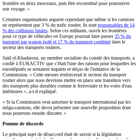
frontière en deux morceaux, puis être reconstitué pour poursuivre
son voyage. »
Certaines organisations arguent cependant que même si les camions
ne représentent que 3 % du trafic routier, ils sont
responsables de 14
% des collisions fatales
. Selon ces militants, ouvrir les frontières
pour ce type de véhicules en Europe pourrait faire passer
35 % du
transport par wagon isolé et 17 % du transport combiné
dans le
secteur des transports routiers.
Saïd el-Khadaroui, un membre socialiste du comité des transports, a
confié à EURACTIV que c'était l'une des raisons pour lesquelles les
eurodéputés se sentaient inquiets et déçus de l'initiative de la
Commission. « Cette mesure renforcerait le secteur du transport
routier alors que nous devrions mettre en place une transition vers
des transports plus durables comme le ferroviaire et les voies d'eau
intérieures », a-t-il expliqué.
« Si la Commission veut autoriser le transport international par les
méga-camions, elle devra présenter une nouvelle proposition dont
nous pourrons ensuite discuter. »
Pomme de discorde
Le principal sujet de désaccord était de savoir si la législation