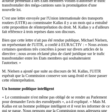
actuelle permettait à des Etats membres voisins d'autoriser le trafic
transfrontalier des méga-camions sans la promulgation d'une
nouvelle loi.
C'est une lettre envoyée par l'Union internationale des transports
routiers (UITR) au commissaire Kallas il y a un mois qui a entraîné
cette proposition de réinterprétation du droit. M. Kallas y a d'ailleurs
fait référence à trois reprises dans son discours.
Bien que cette lettre n'ait pas été rendue publique, Michael Nielsen,
un représentant de l'UITR, a confié à EURACTIV : « Nous avions
certaines questions très concrètes à poser sur divers articles de la
directive ; nous avons réclamé plus de clarté juridique sur le trafic
transfrontalier entre les Etats membres qui souhaiteraient
l'autoriser. »
M. Nielsen a ajouté que suite au discours de M. Kallas, l'UITR
espérait que la Commission conserve son sang-froid et fasse passer
cette réinterprétation.
Un homme politique intelligent
« Le commissaire n'est même pas obligé de se rendre au Parlement
pour demander l'avis des eurodéputés », a-t-il expliqué. « Mais M.
Kallas est un homme politique intelligent et il veut les informer de ce
qui se passe. Nous pensons que la Commission nous adressera une