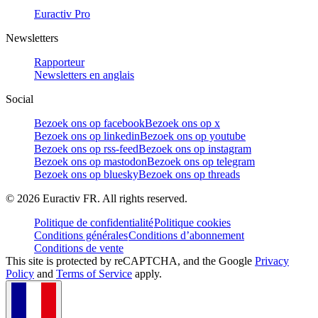
Euractiv Pro
Newsletters
Rapporteur
Newsletters en anglais
Social
Bezoek ons op facebook
Bezoek ons op x
Bezoek ons op linkedin
Bezoek ons op youtube
Bezoek ons op rss-feed
Bezoek ons op instagram
Bezoek ons op mastodon
Bezoek ons op telegram
Bezoek ons op bluesky
Bezoek ons op threads
©
2026
Euractiv FR. All rights reserved.
Politique de confidentialité
Politique cookies
Conditions générales
Conditions d’abonnement
Conditions de vente
This site is protected by reCAPTCHA, and the Google
Privacy
Policy
and
Terms of Service
apply.