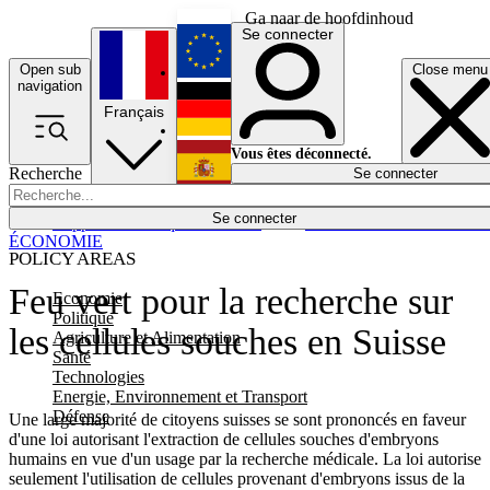
Ga naar de hoofdinhoud
Se connecter
Open sub
Close menu
English
navigation
Français
Deutsch
Vous êtes déconnecté.
Recherche
Se connecter
Español
Lumières éteintes
Se connecter
Rapporteur
Politique
Économie
Newsletters
Evénements
Em
ÉCONOMIE
POLICY AREAS
Feu vert pour la recherche sur
Economie
Politique
les cellules souches en Suisse
Agriculture et Alimentation
Santé
Technologies
Energie, Environnement et Transport
Défense
Une large majorité de citoyens suisses se sont prononcés en faveur
d'une loi autorisant l'extraction de cellules souches d'embryons
humains en vue d'un usage par la recherche médicale. La loi autorise
seulement l'utilisation de cellules provenant d'embryons issus de la