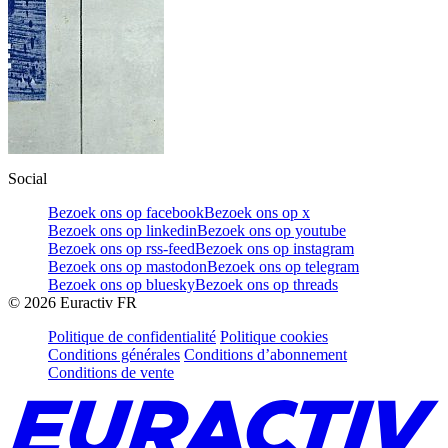
Social
Bezoek ons op facebook
Bezoek ons op x
Bezoek ons op linkedin
Bezoek ons op youtube
Bezoek ons op rss-feed
Bezoek ons op instagram
Bezoek ons op mastodon
Bezoek ons op telegram
Bezoek ons op bluesky
Bezoek ons op threads
©
2026
Euractiv FR
Politique de confidentialité
Politique cookies
Conditions générales
Conditions d’abonnement
Conditions de vente