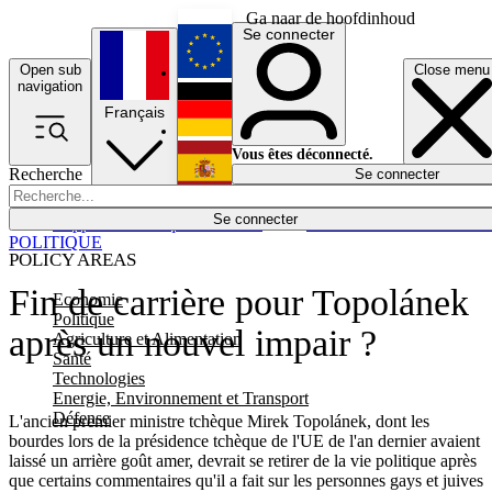
Ga naar de hoofdinhoud
Se connecter
Open sub
Close menu
English
navigation
Français
Deutsch
Vous êtes déconnecté.
Recherche
Se connecter
Español
Lumières éteintes
Se connecter
Rapporteur
Politique
Économie
Newsletters
Evénements
Em
POLITIQUE
POLICY AREAS
Fin de carrière pour Topolánek
Economie
Politique
après un nouvel impair ?
Agriculture et Alimentation
Santé
Technologies
Energie, Environnement et Transport
Défense
L'ancien premier ministre tchèque Mirek Topolánek, dont les
bourdes lors de la présidence tchèque de l'UE de l'an dernier avaient
laissé un arrière goût amer, devrait se retirer de la vie politique après
que certains commentaires qu'il a fait sur les personnes gays et juives