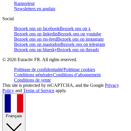
Rapporteur
Newsletters en anglais
Social
Bezoek ons op facebook
Bezoek ons op x
Bezoek ons op linkedin
Bezoek ons op youtube
Bezoek ons op rss-feed
Bezoek ons op instagram
Bezoek ons op mastodon
Bezoek ons op telegram
Bezoek ons op bluesky
Bezoek ons op threads
©
2026
Euractiv FR. All rights reserved.
Politique de confidentialité
Politique cookies
Conditions générales
Conditions d’abonnement
Conditions de vente
This site is protected by reCAPTCHA, and the Google
Privacy
Policy
and
Terms of Service
apply.
Français