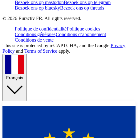
Bezoek ons op mastodon
Bezoek ons op telegram
Bezoek ons op bluesky
Bezoek ons op threads
©
2026
Euractiv FR. All rights reserved.
Politique de confidentialité
Politique cookies
Conditions générales
Conditions d’abonnement
Conditions de vente
This site is protected by reCAPTCHA, and the Google
Privacy
Policy
and
Terms of Service
apply.
Français