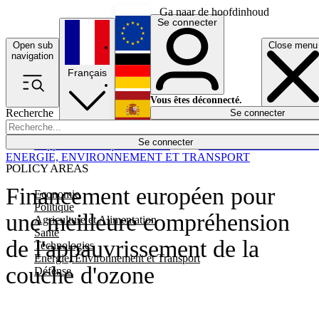
Ga naar de hoofdinhoud
Se connecter
Open sub
Close menu
English
navigation
Français
Deutsch
Vous êtes déconnecté.
Recherche
Se connecter
Español
Lumières éteintes
Se connecter
Rapporteur
Politique
Économie
Newsletters
Evénements
Em
ENERGIE, ENVIRONNEMENT ET TRANSPORT
POLICY AREAS
Financement européen pour
Economie
Politique
une meilleure compréhension
Agriculture et Alimentation
Santé
de l'appauvrissement de la
Technologies
Energie, Environnement et Transport
couche d'ozone
Défense