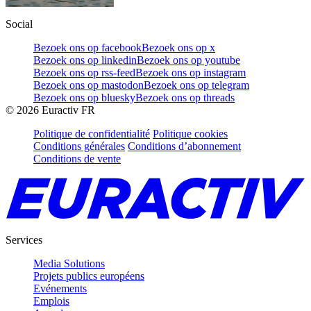
Social
Bezoek ons op facebook
Bezoek ons op x
Bezoek ons op linkedin
Bezoek ons op youtube
Bezoek ons op rss-feed
Bezoek ons op instagram
Bezoek ons op mastodon
Bezoek ons op telegram
Bezoek ons op bluesky
Bezoek ons op threads
©
2026
Euractiv FR
Politique de confidentialité
Politique cookies
Conditions générales
Conditions d’abonnement
Conditions de vente
Services
Media Solutions
Projets publics européens
Evénements
Emplois