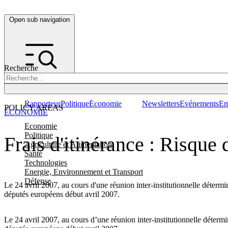
Open sub navigation
Recherche
Rapporteur
Politique
Économie
Newsletters
Evénements
Em
POLICY AREAS
ÉCONOMIE
Economie
Politique
Frais d'itinérance : Risque 
Agriculture et Alimentation
Santé
Technologies
Energie, Environnement et Transport
Défense
Le 24 avril 2007, au cours d'une réunion inter-institutionnelle déterm
députés européens début avril 2007.
Le 24 avril 2007, au cours d’une réunion inter-institutionnelle déterm