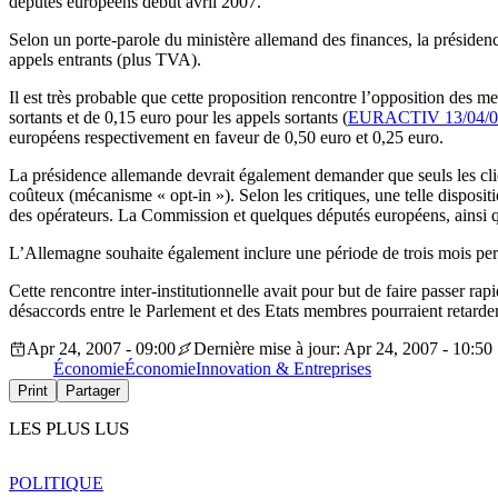
députés européens début avril 2007.
Selon un porte-parole du ministère allemand des finances, la présidence
appels entrants (plus TVA).
Il est très probable que cette proposition rencontre l’opposition des
sortants et de 0,15 euro pour les appels sortants (
EURACTIV 13/04/0
européens respectivement en faveur de 0,50 euro et 0,25 euro.
La présidence allemande devrait également demander que seuls les clie
coûteux (mécanisme « opt-in »). Selon les critiques, une telle disposit
des opérateurs. La Commission et quelques députés européens, ainsi qu
L’Allemagne souhaite également inclure une période de trois mois perm
Cette rencontre inter-institutionnelle avait pour but de faire passer 
désaccords entre le Parlement et des Etats membres pourraient retarder
Apr 24, 2007 - 09:00
Dernière mise à jour: Apr 24, 2007 - 10:50
Économie
Économie
Innovation & Entreprises
Print
Partager
LES PLUS LUS
POLITIQUE