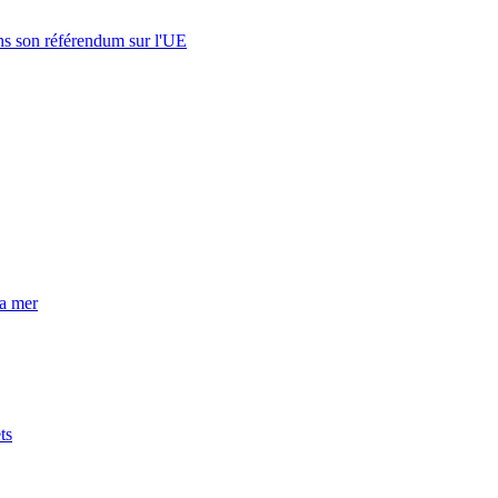
s son référendum sur l'UE
la mer
ts