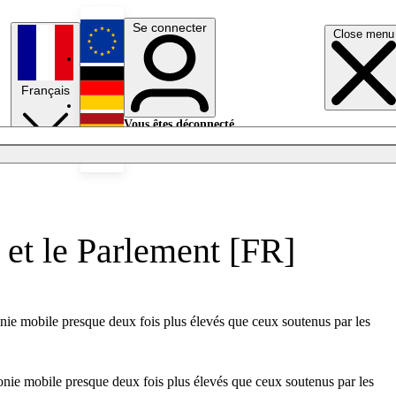
Se connecter
Close menu
English
Français
Deutsch
Vous êtes déconnecté.
Se connecter
Español
Lumières éteintes
e et le Parlement [FR]
honie mobile presque deux fois plus élevés que ceux soutenus par les
honie mobile presque deux fois plus élevés que ceux soutenus par les