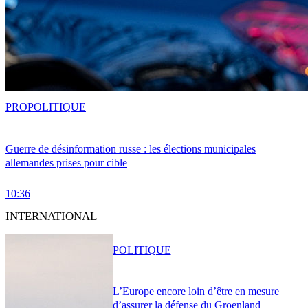
PRO
POLITIQUE
Guerre de désinformation russe : les élections municipales
allemandes prises pour cible
10:36
INTERNATIONAL
POLITIQUE
L’Europe encore loin d’être en mesure
d’assurer la défense du Groenland