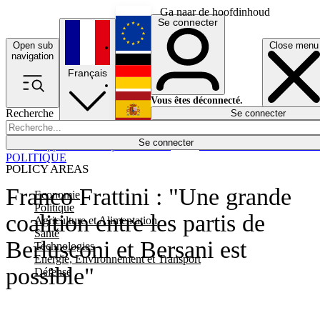
Ga naar de hoofdinhoud
Se connecter
Open sub
Close menu
English
navigation
Français
Deutsch
Vous êtes déconnecté.
Recherche
Se connecter
Español
Lumières éteintes
Se connecter
Rapporteur
Politique
Économie
Newsletters
Evénements
Em
POLITIQUE
POLICY AREAS
Franco Frattini : "Une grande
Economie
Politique
coalition entre les partis de
Agriculture et Alimentation
Santé
Berlusconi et Bersani est
Technologies
Energie, Environnement et Transport
possible"
Défense