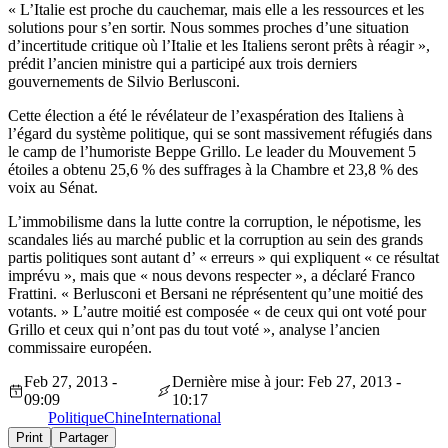
« L’Italie est proche du cauchemar, mais elle a les ressources et les
solutions pour s’en sortir. Nous sommes proches d’une situation
d’incertitude critique où l’Italie et les Italiens seront prêts à réagir »,
prédit l’ancien ministre qui a participé aux trois derniers
gouvernements de Silvio Berlusconi.
Cette élection a été le révélateur de l’exaspération des Italiens à
l’égard du système politique, qui se sont massivement réfugiés dans
le camp de l’humoriste Beppe Grillo. Le leader du Mouvement 5
étoiles a obtenu 25,6 % des suffrages à la Chambre et 23,8 % des
voix au Sénat.
L’immobilisme dans la lutte contre la corruption, le népotisme, les
scandales liés au marché public et la corruption au sein des grands
partis politiques sont autant d’ « erreurs » qui expliquent « ce résultat
imprévu », mais que « nous devons respecter », a déclaré Franco
Frattini. « Berlusconi et Bersani ne réprésentent qu’une moitié des
votants. » L’autre moitié est composée « de ceux qui ont voté pour
Grillo et ceux qui n’ont pas du tout voté », analyse l’ancien
commissaire européen.
Feb 27, 2013 -
Dernière mise à jour: Feb 27, 2013 -
09:09
10:17
Politique
Chine
International
Print
Partager