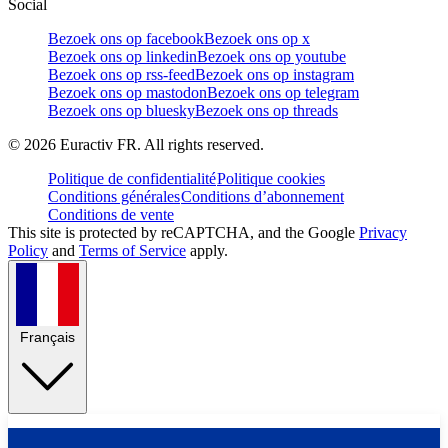
Social
Bezoek ons op facebook
Bezoek ons op x
Bezoek ons op linkedin
Bezoek ons op youtube
Bezoek ons op rss-feed
Bezoek ons op instagram
Bezoek ons op mastodon
Bezoek ons op telegram
Bezoek ons op bluesky
Bezoek ons op threads
©
2026
Euractiv FR. All rights reserved.
Politique de confidentialité
Politique cookies
Conditions générales
Conditions d’abonnement
Conditions de vente
This site is protected by reCAPTCHA, and the Google
Privacy
Policy
and
Terms of Service
apply.
Français