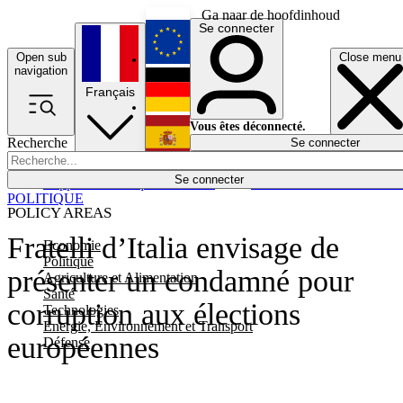
Ga naar de hoofdinhoud
Se connecter
Open sub
Close menu
English
navigation
Français
Deutsch
Vous êtes déconnecté.
Recherche
Se connecter
Español
Lumières éteintes
Se connecter
Rapporteur
Politique
Économie
Newsletters
Evénements
Em
POLITIQUE
POLICY AREAS
Fratelli d’Italia envisage de
Economie
Politique
présenter un condamné pour
Agriculture et Alimentation
Santé
corruption aux élections
Technologies
Energie, Environnement et Transport
européennes
Défense