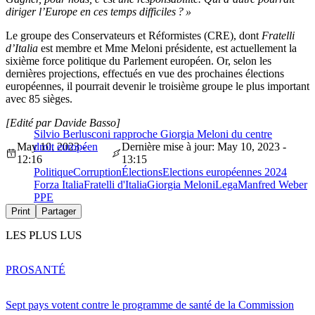
diriger l’Europe en ces temps difficiles ? »
Le groupe des Conservateurs et Réformistes (CRE), dont
Fratelli
d’Italia
est membre et Mme Meloni présidente, est actuellement la
sixième force politique du Parlement européen. Or, selon les
dernières projections, effectués en vue des prochaines élections
européennes, il pourrait devenir le troisième groupe le plus important
avec 85 sièges.
[Edité par Davide Basso]
Silvio Berlusconi rapproche Giorgia Meloni du centre
May 10, 2023 -
droit européen
Dernière mise à jour: May 10, 2023 -
12:16
13:15
Politique
Corruption
Élections
Elections européennes 2024
Forza Italia
Fratelli d'Italia
Giorgia Meloni
Lega
Manfred Weber
PPE
Print
Partager
LES PLUS LUS
PRO
SANTÉ
Sept pays votent contre le programme de santé de la Commission