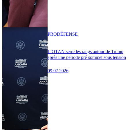
PRO
DÉFENSE
L’OTAN serre les rangs autour de Trump
après une période pré-sommet sous tension
09.07.2026