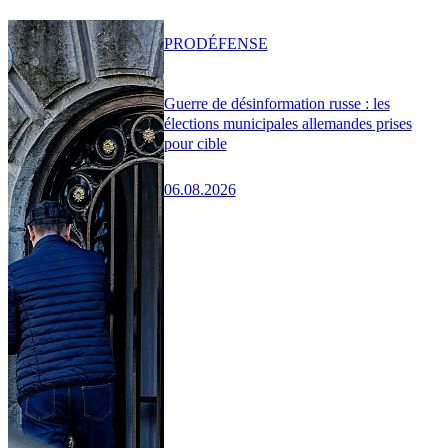
PRO
DÉFENSE
Guerre de désinformation russe : les
élections municipales allemandes prises
pour cible
06.08.2026