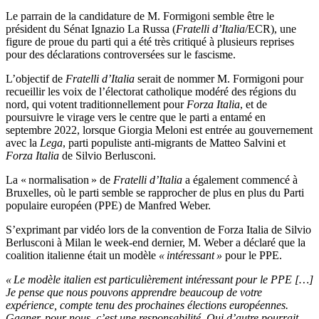
Le parrain de la candidature de M. Formigoni semble être le
président du Sénat Ignazio La Russa (
Fratelli d’Italia
/ECR), une
figure de proue du parti qui a été très critiqué à plusieurs reprises
pour des déclarations controversées sur le fascisme.
L’objectif de
Fratelli d’Italia
serait de nommer M. Formigoni pour
recueillir les voix de l’électorat catholique modéré des régions du
nord, qui votent traditionnellement pour
Forza Italia
, et de
poursuivre le virage vers le centre que le parti a entamé en
septembre 2022, lorsque Giorgia Meloni est entrée au gouvernement
avec la
Lega
, parti populiste anti-migrants de Matteo Salvini et
Forza Italia
de Silvio Berlusconi.
La « normalisation » de
Fratelli d’Italia
a également commencé à
Bruxelles, où le parti semble se rapprocher de plus en plus du Parti
populaire européen (PPE) de Manfred Weber.
S’exprimant par vidéo lors de la convention de Forza Italia de Silvio
Berlusconi à Milan le week-end dernier, M. Weber a déclaré que la
coalition italienne était un modèle
« intéressant »
pour le PPE.
« Le modèle italien est particulièrement intéressant pour le PPE […]
Je pense que nous pouvons apprendre beaucoup de votre
expérience, compte tenu des prochaines élections européennes.
Gagner, pour nous, c’est une responsabilité. Qui d’autre pourrait