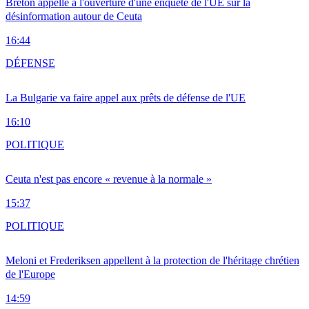
Breton appelle à l'ouverture d'une enquête de l'UE sur la
désinformation autour de Ceuta
16:44
DÉFENSE
La Bulgarie va faire appel aux prêts de défense de l'UE
16:10
POLITIQUE
Ceuta n'est pas encore « revenue à la normale »
15:37
POLITIQUE
Meloni et Frederiksen appellent à la protection de l'héritage chrétien
de l'Europe
14:59