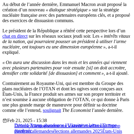
Au début de l’année dernière, Emmanuel Macron avait proposé la
création d’un nouveau
« dialogue stratégique »
sur la stratégie
nucléaire française avec des partenaires européens clés, et a proposé
des exercices de dissuasion communs.
Le président de la République a réitéré cette perspective lors d’un
chat en direct
sur les réseaux sociaux jeudi soir. Les
« intérêts vitaux
de la nation, qui pourraient pousser un président à utiliser l’arme
nucléaire, ont toujours eu une dimension européenne »
, a-t-il
expliqué.
« On aura une discussion dans les mois et les années qui viennent
avec plusieurs partenaires pour voir ensuite [si] on doit accroitre,
densifier cette solidarité [de dissuasion] et comment »,
a-t-il ajouté.
Contrairement au Royaume-Uni, qui est membre du Groupe des
plans nucléaires de l’OTAN et dont les ogives sont conçues aux
États-Unis, la France produit ses armes sur son propre territoire et
n’est soumise à aucune obligation de l’OTAN, ce qui donne à Paris
une plus grande marge de manœuvre pour définir sa doctrine
comme elle l’entend,
soulignait
The Economist
l’année dernière.
Feb 21, 2025 - 15:38
Donald Trump abandonne l’Ukraine et laisse l’Europe
Défense
Allemagne
arme nucléaire
défense
Donald Trump
paralysée
élections allemandes
élections allemandes 2025
États-Unis