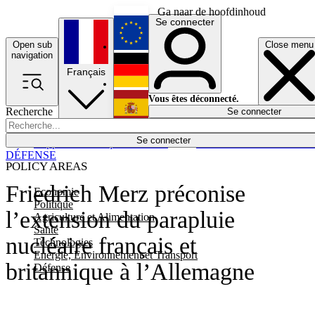
Ga naar de hoofdinhoud
Se connecter
Open sub
Close menu
English
navigation
Français
Deutsch
Vous êtes déconnecté.
Recherche
Se connecter
Español
Lumières éteintes
Se connecter
Rapporteur
Politique
Économie
Newsletters
Evénements
Em
DÉFENSE
POLICY AREAS
Friedrich Merz préconise
Economie
Politique
l’extension du parapluie
Agriculture et Alimentation
Santé
nucléaire français et
Technologies
Energie, Environnement et Transport
britannique à l’Allemagne
Défense