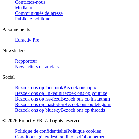
Contactez-nous
Mediahuis
Communiqués de presse
Publicité politique
Abonnements
Euractiv Pro
Newsletters
Rapporteur
Newsletters en anglais
Social
Bezoek ons op facebook
Bezoek ons op x
Bezoek ons op linkedin
Bezoek ons op youtube
Bezoek ons op rss-feed
Bezoek ons op instagram
Bezoek ons op mastodon
Bezoek ons op telegram
Bezoek ons op bluesky
Bezoek ons op threads
©
2026
Euractiv FR. All rights reserved.
Politique de confidentialité
Politique cookies
Conditions générales
Conditions d’abonnement