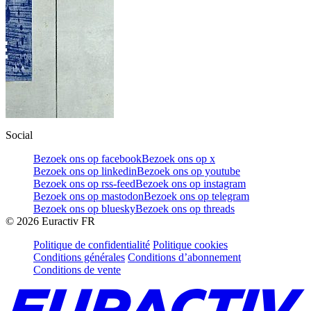
Social
Bezoek ons op facebook
Bezoek ons op x
Bezoek ons op linkedin
Bezoek ons op youtube
Bezoek ons op rss-feed
Bezoek ons op instagram
Bezoek ons op mastodon
Bezoek ons op telegram
Bezoek ons op bluesky
Bezoek ons op threads
©
2026
Euractiv FR
Politique de confidentialité
Politique cookies
Conditions générales
Conditions d’abonnement
Conditions de vente