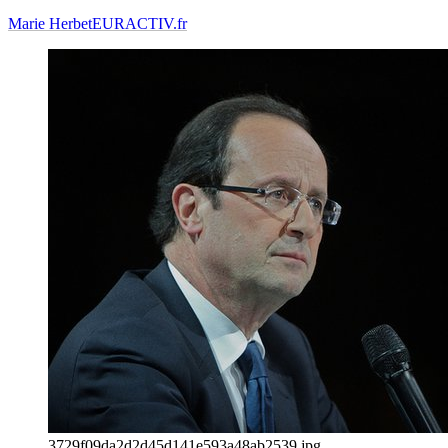
Marie Herbet
EURACTIV.fr
3729f09da2d2d45d141e593a48ab2539.jpg