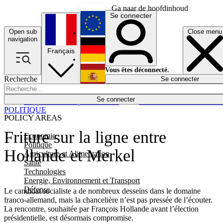
Ga naar de hoofdinhoud
Se connecter
Open sub
Close menu
English
navigation
Français
Deutsch
Vous êtes déconnecté.
Recherche
Se connecter
Español
Lumières éteintes
Se connecter
Rapporteur
Politique
Économie
Newsletters
Evénements
Em
POLITIQUE
POLICY AREAS
Friture sur la ligne entre
Economie
Politique
Hollande et Merkel
Agriculture et Alimentation
Santé
Technologies
Energie, Environnement et Transport
Défense
Le candidat socialiste a de nombreux desseins dans le domaine
franco-allemand, mais la chancelière n’est pas pressée de l’écouter.
La rencontre, souhaitée par François Hollande avant l’élection
présidentielle, est désormais compromise.