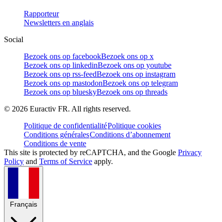
Rapporteur
Newsletters en anglais
Social
Bezoek ons op facebook
Bezoek ons op x
Bezoek ons op linkedin
Bezoek ons op youtube
Bezoek ons op rss-feed
Bezoek ons op instagram
Bezoek ons op mastodon
Bezoek ons op telegram
Bezoek ons op bluesky
Bezoek ons op threads
©
2026
Euractiv FR. All rights reserved.
Politique de confidentialité
Politique cookies
Conditions générales
Conditions d’abonnement
Conditions de vente
This site is protected by reCAPTCHA, and the Google
Privacy
Policy
and
Terms of Service
apply.
Français