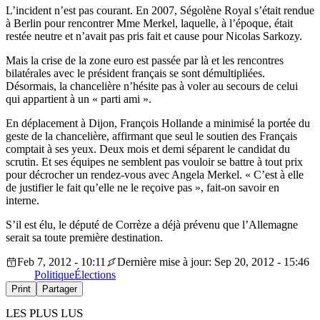
L’incident n’est pas courant. En 2007, Ségolène Royal s’était rendue
à Berlin pour rencontrer Mme Merkel, laquelle, à l’époque, était
restée neutre et n’avait pas pris fait et cause pour Nicolas Sarkozy.
Mais la crise de la zone euro est passée par là et les rencontres
bilatérales avec le président français se sont démultipliées.
Désormais, la chancelière n’hésite pas à voler au secours de celui
qui appartient à un « parti ami ».
En déplacement à Dijon, François Hollande a minimisé la portée du
geste de la chancelière, affirmant que seul le soutien des Français
comptait à ses yeux. Deux mois et demi séparent le candidat du
scrutin. Et ses équipes ne semblent pas vouloir se battre à tout prix
pour décrocher un rendez-vous avec Angela Merkel. « C’est à elle
de justifier le fait qu’elle ne le reçoive pas », fait-on savoir en
interne.
S’il est élu, le député de Corrèze a déjà prévenu que l’Allemagne
serait sa toute première destination.
Feb 7, 2012 - 10:11
Dernière mise à jour: Sep 20, 2012 - 15:46
Politique
Élections
Print
Partager
LES PLUS LUS