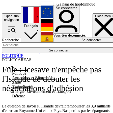
Ga naar de hoofdinhoud
Se connecter
Open sub
Close menu
English
navigation
Français
Deutsch
Vous êtes déconnecté.
Recherche
Se connecter
Español
Lumières éteintes
Se connecter
Rapporteur
Politique
Économie
Newsletters
Evénements
Em
POLITIQUE
POLICY AREAS
Füle : Icesave n'empêche pas
Economie
Politique
l'Islande de débuter les
Agriculture et Alimentation
Santé
négociations d'adhésion
Technologies
Energie, Environnement et Transport
Défense
La question de savoir si l'Islande devrait rembourser les 3,9 milliards
d'euros au Royaume-Uni et aux Pays-Bas perdus par les épargnants