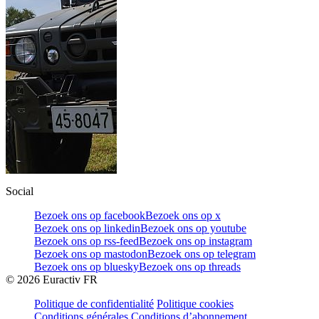
Social
Bezoek ons op facebook
Bezoek ons op x
Bezoek ons op linkedin
Bezoek ons op youtube
Bezoek ons op rss-feed
Bezoek ons op instagram
Bezoek ons op mastodon
Bezoek ons op telegram
Bezoek ons op bluesky
Bezoek ons op threads
©
2026
Euractiv FR
Politique de confidentialité
Politique cookies
Conditions générales
Conditions d’abonnement