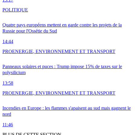
POLITIQUE
Quatre pays européens mettent en garde contre les projets de la
Russie pour l'Ossétie du Sud
14:44
PRO
ENERGIE, ENVIRONNEMENT ET TRANSPORT
Panneaux solaires et puces : Trump impose 15% de taxes sur le
polysilicium
13:58
PRO
ENERGIE, ENVIRONNEMENT ET TRANSPORT
Incendies en Europe : les flammes s'apaisent au sud mais gagnent le
nord
11:46
PLUS DE CETTE SECTION