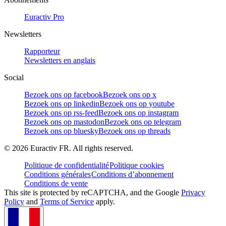
Euractiv Pro
Newsletters
Rapporteur
Newsletters en anglais
Social
Bezoek ons op facebook
Bezoek ons op x
Bezoek ons op linkedin
Bezoek ons op youtube
Bezoek ons op rss-feed
Bezoek ons op instagram
Bezoek ons op mastodon
Bezoek ons op telegram
Bezoek ons op bluesky
Bezoek ons op threads
©
2026
Euractiv FR. All rights reserved.
Politique de confidentialité
Politique cookies
Conditions générales
Conditions d’abonnement
Conditions de vente
This site is protected by reCAPTCHA, and the Google
Privacy
Policy
and
Terms of Service
apply.