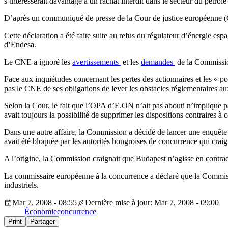
s’intéresserait davantage à un rachat interdit dans le secteur du pétrol
D’après un communiqué de presse de la Cour de justice européenne (CJ
Cette déclaration a été faite suite au refus du régulateur d’énergie 
d’Endesa.
Le CNE a ignoré les
avertissements
et les
demandes
de la Commission
Face aux inquiétudes concernant les pertes des actionnaires et les « 
pas le CNE de ses obligations de lever les obstacles réglementaires au
Selon la Cour, le fait que l’OPA d’E.ON n’ait pas abouti n’implique p
avait toujours la possibilité de supprimer les dispositions contraires à 
Dans une autre affaire, la Commission a décidé de lancer une enquête
avait été bloquée par les autorités hongroises de concurrence qui craig
A l’origine, la Commission craignait que Budapest n’agisse en contrad
La commissaire européenne à la concurrence a déclaré que la Commissio
industriels.
Mar 7, 2008 - 08:55
Dernière mise à jour: Mar 7, 2008 - 09:00
Économie
concurrence
Print
Partager