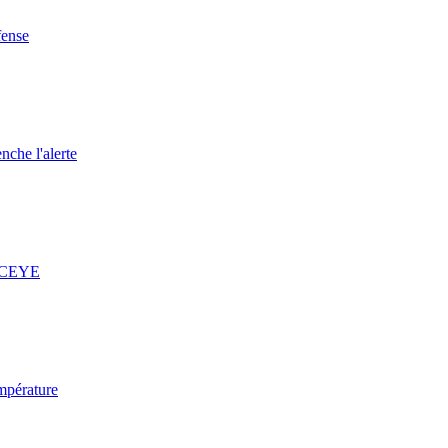
fense
nche l'alerte
 ICEYE
mpérature