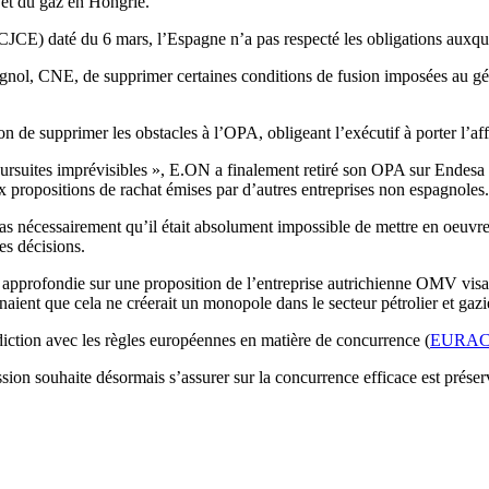
e et du gaz en Hongrie.
CE) daté du 6 mars, l’Espagne n’a pas respecté les obligations auxquel
espagnol, CNE, de supprimer certaines conditions de fusion imposées au g
 de supprimer les obstacles à l’OPA, obligeant l’exécutif à porter l’af
poursuites imprévisibles », E.ON a finalement retiré son OPA sur Endesa 
x propositions de rachat émises par d’autres entreprises non espagnoles.
as nécessairement qu’il était absolument impossible de mettre en oeuvre
ces décisions.
 approfondie sur une proposition de l’entreprise autrichienne OMV visa
naient que cela ne créerait un monopole dans le secteur pétrolier et gazi
iction avec les règles européennes en matière de concurrence (
EURACT
n souhaite désormais s’assurer sur la concurrence efficace est préservé