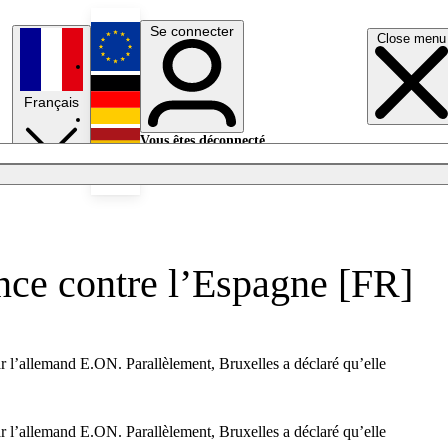
Se connecter
Close menu
English
Français
Deutsch
Vous êtes déconnecté.
Se connecter
Español
Lumières éteintes
once contre l’Espagne [FR]
ar l’allemand E.ON. Parallèlement, Bruxelles a déclaré qu’elle
ar l’allemand E.ON. Parallèlement, Bruxelles a déclaré qu’elle