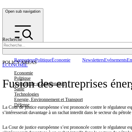
Open sub navigation
Recherche
Rapporteur
Politique
Économie
Newsletters
Evénements
Em
POLICY AREAS
ÉCONOMIE
Economie
Politique
Fusion des entreprises éne
Agriculture et Alimentation
Santé
Technologies
Energie, Environnement et Transport
Défense
La Cour de justice européenne s’est prononcée contre le régulateur es
s’intéresserait davantage à un rachat interdit dans le secteur du pétrol
La Cour de justice européenne s’est prononcée contre le régulateur es