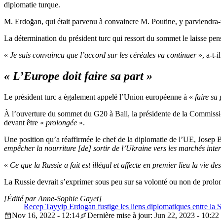
diplomatie turque.
M.
Erdoğan
, qui était parvenu à convaincre M.
Poutine, y
parviendra-t
La détermination du président turc qui ressort du sommet le laisse pen
«
Je suis convaincu que
l’
accord
sur les céréales va continuer
», a-t-i
« L’Europe doit faire sa
part
»
Le président turc a également appelé l’Union européenne à «
faire sa
À l’ouverture du sommet du G20 à Bali, la présidente de la Commis
devant être «
prolongée
».
Une position qu’a réaffirmée le chef de la diplomatie de l
’
UE, Josep B
empêcher la nourriture
[
de
]
sortir de l
’
Ukraine vers les marchés inte
«
Ce que la Russie a fait est illégal et affecte en premier lieu la vie
La Russie devrait s’exprimer sous peu sur sa volonté ou non de prolon
[Édité par Anne-Sophie Gayet]
Recep Tayyip Erdogan fustige les liens diplomatiques entre la 
Nov 16, 2022 - 12:14
Dernière mise à jour: Jun 22, 2023 - 10:22