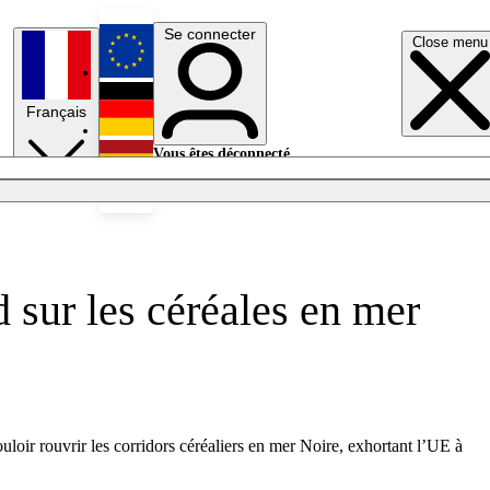
Se connecter
Close menu
English
Français
Deutsch
Vous êtes déconnecté.
Se connecter
Español
Lumières éteintes
d sur les céréales en mer
uloir
rouvrir les corridors céréaliers en mer Noire, exhortant l’UE à