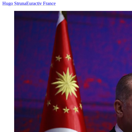
Hugo Struna
Euractiv France