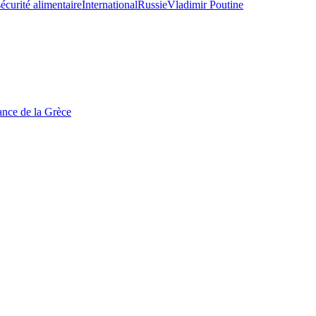
sécurité alimentaire
International
Russie
Vladimir Poutine
tance de la Grèce