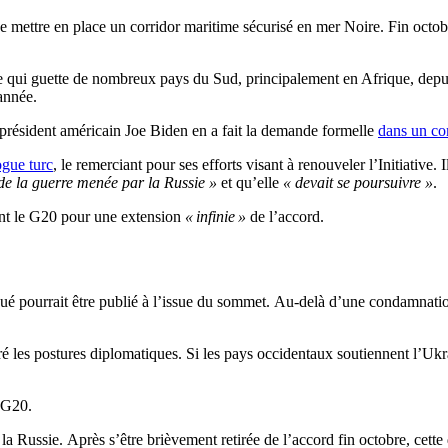
s de mettre en place un corridor maritime sécurisé en mer Noire. Fin octo
mine qui guette de nombreux pays du Sud, principalement en Afrique, depu
année.
le président américain Joe Biden en a fait la demande formelle
dans un c
gue turc
, le remerciant pour ses efforts visant à renouveler
l’
Initiative
.
I
 de la guerre menée par la Russie »
et qu’elle
« devait se poursuivre
»
.
nt le G20 pour une extension
« infinie »
de l’accord.
é pourrait être publié à l’issue du sommet.
Au-delà d’une condamnation 
ré les postures diplomatiques.
Si les pays occidentaux soutiennent l’Ukra
G20
.
 la Russie.
Après s’être brièvement retirée de l’accord fin octobre, cette 