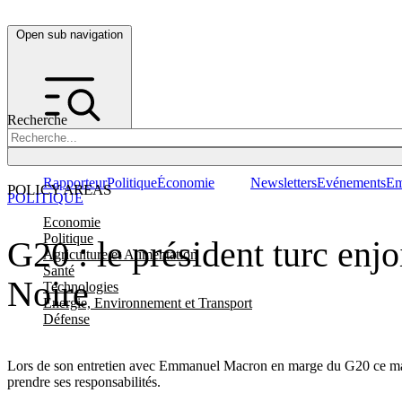
Open sub navigation
Recherche
Rapporteur
Politique
Économie
Newsletters
Evénements
Em
POLICY AREAS
POLITIQUE
Economie
Politique
G20 : le président turc enjo
Agriculture et Alimentation
Santé
Noire
Technologies
Energie, Environnement et Transport
Défense
Lors de son entretien avec Emmanuel Macron en marge du
G20
ce m
prendre ses responsabilités.