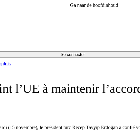
Ga naar de hoofdinhoud
Se connecter
plois
int l’UE à maintenir l’accor
ardi
(15 novembre)
, le président turc
Recep Tayyip Erdoğan
a confié
vo