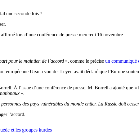
-il une seconde fois ?
ser.
l affirmé lors d
’
une conférence de presse mercredi 16 novembre.
 part pour le maintien de l’accord
», comme le précise
un communiqué de
sion européenne Ursula von der
Leyen
avait déclaré que l’Europe souten
orrell.
À l’issue d’une conférence de presse, M.
Borrell
a ajouté
que
«
rnationaux
».
 des personnes des pays vulnérables du monde entier.
La Russie doit cesser 
ger l’accord.
Suède et les groupes kurdes